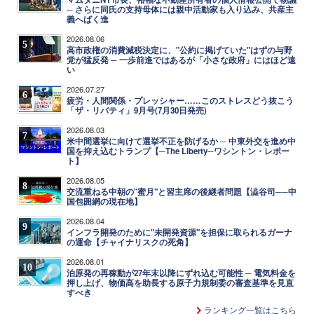
─ さらに同氏の支持母体には親中活動家も入り込み、共産主
義へばく進
2026.08.06
5
高市政権の消費減税決定に、"公約に掲げていた"はずの与野
党が猛反発 ─ 一歩前進ではあるが「小さな政府」にはほど遠
い
2026.07.27
6
疲労・人間関係・プレッシャー……このストレスどう抜こう
「ザ・リバティ」9月号(7月30日発売)
2026.08.03
7
米中間選挙に向けて選挙不正を防げるか ─ 中東外交を進め中
国を抑え込むトランプ【─The Liberty─ワシントン・レポー
ト】
2026.08.05
8
交流重ねる中朝の"蜜月"と習主席の後継者問題【澁谷司──中
国包囲網の現在地】
2026.08.04
9
インフラ開発のために"未開発資源"を担保に取られるガーナ
の運命【チャイナリスクの死角】
2026.08.01
10
泊原発の再稼動が27年末以降にずれ込む可能性 ─ 電気料金を
押し上げ、物価高を助長する原子力規制委の審査基準を見直
すべき
ランキング一覧はこちら