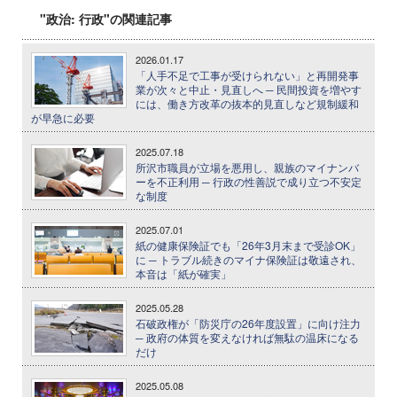
"政治: 行政"の関連記事
2026.01.17
「人手不足で工事が受けられない」と再開発事
業が次々と中止・見直しへ ─ 民間投資を増やす
には、働き方改革の抜本的見直しなど規制緩和
が早急に必要
2025.07.18
所沢市職員が立場を悪用し、親族のマイナンバ
ーを不正利用 ─ 行政の性善説で成り立つ不安定
な制度
2025.07.01
紙の健康保険証でも「26年3月末まで受診OK」
に ─ トラブル続きのマイナ保険証は敬遠され、
本音は「紙が確実」
2025.05.28
石破政権が「防災庁の26年度設置」に向け注力
─ 政府の体質を変えなければ無駄の温床になる
だけ
2025.05.08