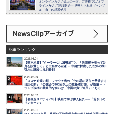
オンラインカジノ炎上の一方、万博横では"オフ
ラインカジノ"建設開始 ─ 見落とされるギャンブ
ル「負」の経済効果
記事ランキング
2026.08.01
1
【熊本地震】"クーラーなし避難所"で、「防衛費を削って冷
房を設置しろ」と主張する左派 ─ 中国に忖度した左派の我田
引水の議論に批判殺到
2026.07.30
2
「コロナ対策の顔」ファウチ氏の「公の場の発言と矛盾する
日記公開」「公聴会で100回以上の黙秘権行使」が物議 ─ ト
ランプ政権の最終的な狙いは「中国の責任追及」にある
2026.08.02
3
【名画座リバティ (29)】映画で学ぶ偉人伝(1)──『若き日の
リンカーン』
2026.07.31
4
マムダニNY市長、裕福な不動産所有者の個人情報公開で物議