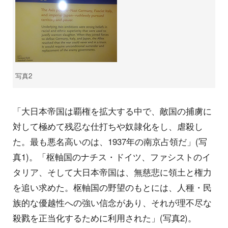
写真2
「大日本帝国は覇権を拡大する中で、敵国の捕虜に
対して極めて残忍な仕打ちや奴隷化をし、虐殺し
た。最も悪名高いのは、1937年の南京占領だ」(写
真1)。「枢軸国のナチス・ドイツ、ファシストのイ
タリア、そして大日本帝国は、無慈悲に領土と権力
を追い求めた。枢軸国の野望のもとには、人種・民
族的な優越性への強い信念があり、それが理不尽な
殺戮を正当化するために利用された」(写真2)。