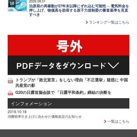
2026.08.01
10
泊原発の再稼動が27年末以降にずれ込む可能性 ─ 電気料金を
押し上げ、物価高を助長する原子力規制委の審査基準を見直
すべき
ランキング一覧はこちら
トランプが「敗北宣言」をしない理由「不正選挙」疑惑に 中国
共産党の影
G20の日露首脳会談で 「日露平和条約」締結の決断を
インフォメーション
2019.10.18
消費税率引き上げに合わせた価格改定のお知らせ
一覧はこちら