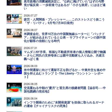
高市政権の消費減税決定に、"公約に掲げていた"はずの与野
党が猛反発 ─ 一歩前進ではあるが「小さな政府」にはほど遠
い
2026.07.27
4
疲労・人間関係・プレッシャー……このストレスどう抜こう
「ザ・リバティ」9月号(7月30日発売)
2026.08.07
5
米調査会社、世界10万台の中国製無線ルーターに「バックド
ア」が組み込まれていると公表 ─ サプライチェーンの脱中国
化が顧客の信頼になる時代
2026.07.31
6
マムダニNY市長、裕福な不動産所有者の個人情報公開で物議
─ さらに同氏の支持母体には親中活動家も入り込み、共産主
義へばく進
2026.08.03
7
米中間選挙に向けて選挙不正を防げるか ─ 中東外交を進め中
国を抑え込むトランプ【─The Liberty─ワシントン・レポー
ト】
2026.08.05
8
交流重ねる中朝の"蜜月"と習主席の後継者問題【澁谷司──中
国包囲網の現在地】
2026.08.04
9
インフラ開発のために"未開発資源"を担保に取られるガーナ
の運命【チャイナリスクの死角】