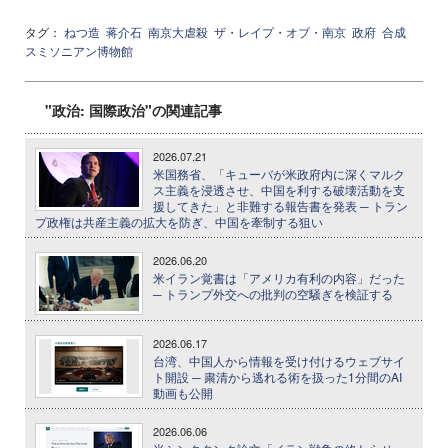
タグ：
ねつ造
蒋介石
南京大虐殺
ザ・レイプ・オブ・南京
政府
合成
スミソニアン博物館
"政治: 国際政治"の関連記事
2026.07.21
米国務省、「キューバが米政府内に深くマルク
ス主義を浸透させ、中国を利する破壊活動を支
援してきた」と非難する報告書を発表 ─ トラン
プ政権は共産主義の拡大を防ぎ、中国を牽制する狙い
2026.06.20
米イラン覚書は「アメリカ有利の内容」だった
─ トランプ外交への批判の空騒ぎを検証する
2026.06.17
台湾、中国人から情報を受け付けるウェブサイ
ト開設 ─ 粛清から逃れる術を扱った1分間のAI
動画も公開
2026.06.06