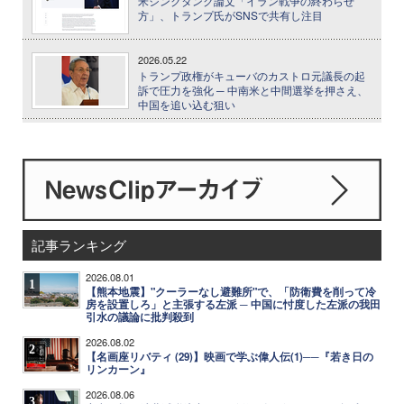
米シンクタンク論文「イラン戦争の終わらせ
方」、トランプ氏がSNSで共有し注目
2026.05.22
トランプ政権がキューバのカストロ元議長の起
訴で圧力を強化 ─ 中南米と中間選挙を押さえ、
中国を追い込む狙い
記事ランキング
2026.08.01
1
【熊本地震】"クーラーなし避難所"で、「防衛費を削って冷
房を設置しろ」と主張する左派 ─ 中国に忖度した左派の我田
引水の議論に批判殺到
2026.08.02
2
【名画座リバティ (29)】映画で学ぶ偉人伝(1)──『若き日の
リンカーン』
2026.08.06
3