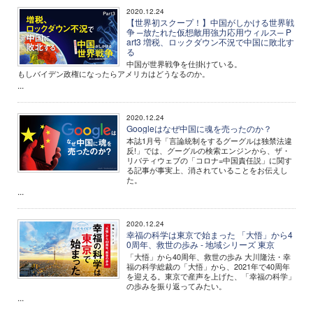
2020.12.24
【世界初スクープ！】中国がしかける世界戦
争 ─放たれた仮想敵用強力応用ウィルス─ P
art3 増税、ロックダウン不況で中国に敗北す
る
中国が世界戦争を仕掛けている。
もしバイデン政権になったらアメリカはどうなるのか。
...
2020.12.24
Googleはなぜ中国に魂を売ったのか？
本誌1月号「言論統制をするグーグルは独禁法違
反!」では、グーグルの検索エンジンから、ザ・
リバティウェブの「コロナ=中国責任説」に関す
る記事が事実上、消されていることをお伝えし
た。
...
2020.12.24
幸福の科学は東京で始まった 「大悟」から4
0周年、救世の歩み - 地域シリーズ 東京
「大悟」から40周年、救世の歩み 大川隆法・幸
福の科学総裁の「大悟」から、2021年で40周年
を迎える。東京で産声を上げた、「幸福の科学」
の歩みを振り返ってみたい。
...