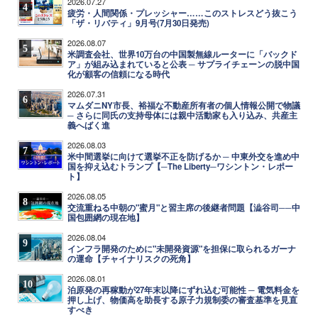
2026.07.27
4
疲労・人間関係・プレッシャー……このストレスどう抜こう
「ザ・リバティ」9月号(7月30日発売)
2026.08.07
5
米調査会社、世界10万台の中国製無線ルーターに「バックド
ア」が組み込まれていると公表 ─ サプライチェーンの脱中国
化が顧客の信頼になる時代
2026.07.31
6
マムダニNY市長、裕福な不動産所有者の個人情報公開で物議
─ さらに同氏の支持母体には親中活動家も入り込み、共産主
義へばく進
2026.08.03
7
米中間選挙に向けて選挙不正を防げるか ─ 中東外交を進め中
国を抑え込むトランプ【─The Liberty─ワシントン・レポー
ト】
2026.08.05
8
交流重ねる中朝の"蜜月"と習主席の後継者問題【澁谷司──中
国包囲網の現在地】
2026.08.04
9
インフラ開発のために"未開発資源"を担保に取られるガーナ
の運命【チャイナリスクの死角】
2026.08.01
10
泊原発の再稼動が27年末以降にずれ込む可能性 ─ 電気料金を
押し上げ、物価高を助長する原子力規制委の審査基準を見直
すべき