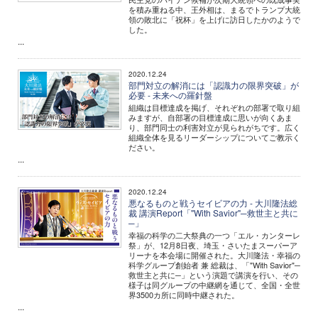
を積み重ねる中、王外相は、まるでトランプ大統
領の敗北に「祝杯」を上げに訪日したかのようで
した。
...
2020.12.24
部門対立の解消には「認識力の限界突破」が
必要 - 未来への羅針盤
組織は目標達成を掲げ、それぞれの部署で取り組
みますが、自部署の目標達成に思いが向くあま
り、部門同士の利害対立が見られがちです。広く
組織全体を見るリーダーシップについてご教示く
ださい。
...
2020.12.24
悪なるものと戦うセイビアの力 - 大川隆法総
裁 講演Report「"With Savior"─救世主と共に
─」
幸福の科学の二大祭典の一つ「エル・カンターレ
祭」が、12月8日夜、埼玉・さいたまスーパーア
リーナを本会場に開催された。大川隆法・幸福の
科学グループ創始者 兼 総裁は、「"With Savior"─
救世主と共に─」という演題で講演を行い、その
様子は同グループの中継網を通じて、全国・全世
界3500カ所に同時中継された。
...