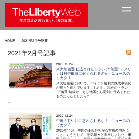
HOME
2021年2月号記事
2021年2月号記事
2020.12.24
米大統領選 仕込まれたトランプ"落選" アメリ
カは対中敗戦に耐えられるのか - ニュースの
ミカタ 1
米大統領選において、バイデン勝利の既成事実化
が着々と進んでいます。しかし、現在のトラン
プ"落選"路線が、もし他国から周到に仕込まれた
ものだったとしたら?
...
2020.12.24
中国の甘い汁に惑わされるな！ - ニュースの
ミカタ 2
2020年11月、中国の王毅外相が菅首相の弱みに
つけこもうとして、意気揚々と来日しました。米
民主党のバイデン候補が次期大統領への既成事実