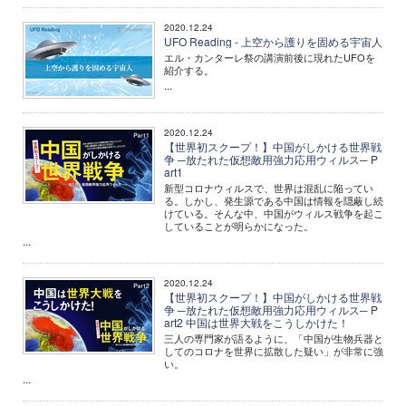
2020.12.24
UFO Reading - 上空から護りを固める宇宙人
エル・カンターレ祭の講演前後に現れたUFOを
紹介する。
...
2020.12.24
【世界初スクープ！】中国がしかける世界戦
争 ─放たれた仮想敵用強力応用ウィルス─ P
art1
新型コロナウィルスで、世界は混乱に陥ってい
る。しかし、発生源である中国は情報を隠蔽し続
けている。そんな中、中国がウィルス戦争を起こ
していることが明らかになった。
...
2020.12.24
【世界初スクープ！】中国がしかける世界戦
争 ─放たれた仮想敵用強力応用ウィルス─ P
art2 中国は世界大戦をこうしかけた！
三人の専門家が語るように、「中国が生物兵器と
してのコロナを世界に拡散した疑い」が非常に強
い。
...