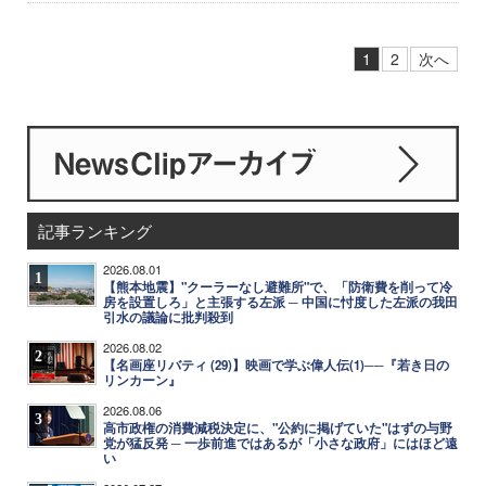
1
2
次へ
記事ランキング
2026.08.01
1
【熊本地震】"クーラーなし避難所"で、「防衛費を削って冷
房を設置しろ」と主張する左派 ─ 中国に忖度した左派の我田
引水の議論に批判殺到
2026.08.02
2
【名画座リバティ (29)】映画で学ぶ偉人伝(1)──『若き日の
リンカーン』
2026.08.06
3
高市政権の消費減税決定に、"公約に掲げていた"はずの与野
党が猛反発 ─ 一歩前進ではあるが「小さな政府」にはほど遠
い