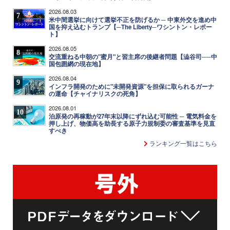
2026.08.03
7
米中間選挙に向けて選挙不正を防げるか ─ 中東外交を進め中
国を抑え込むトランプ【─The Liberty─ワシントン・レポー
ト】
2026.08.05
8
交流重ねる中朝の"蜜月"と習主席の後継者問題【澁谷司──中
国包囲網の現在地】
2026.08.04
9
インフラ開発のために"未開発資源"を担保に取られるガーナ
の運命【チャイナリスクの死角】
2026.08.01
10
泊原発の再稼動が27年末以降にずれ込む可能性 ─ 電気料金を
押し上げ、物価高を助長する原子力規制委の審査基準を見直
すべき
ランキング一覧はこちら