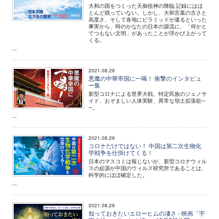
大和の国をつくった天御祖神の降臨 記録にはほ
とんど残っていない。しかし、大和言葉の古さと
高度さ、そして各地にピラミッドが遺るといった
事実から、時のかなたの日本の源流に、「何かと
てつもない文明」があったことが浮かび上がって
くる。
...
2021.08.29
悪魔の中華帝国に一喝！ 衝撃のインタビュ
ー集
新型コロナによる世界大戦、特定民族のジェノサ
イド、おぞましい人体実験、異常な領土拡張欲─
─。
...
2021.08.29
コロナだけではない！ 中国は第二次生物化
学戦争を仕掛けてくる！
日本のマスコミは報じないが、新型コロナウィル
スの起源が中国のウィルス研究所であることは、
科学的にほぼ確定した。
...
2021.08.29
知っておきたいエローヒムの凄さ - 映画「宇