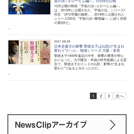
宙の法─エローヒム編─」10月8日公開
10月公開の映画「宇宙の法─エローヒム編─」
は、2015年に公開された「宇宙の法」シリーズ1
作目「UFO学園の秘密」、2018年に公開された
シリーズ2作目「宇宙の法─黎明編─」に続く待望
の第3作だ。
...
2021.08.29
日本史最大の衝撃 聖徳太子は仏陀の"生まれ
変わり"だった - 地域シリーズ 大阪・奈良
聖徳太子1400年遠忌の今年、衝撃の事実が明ら
かになった。大川隆法・幸福の科学総裁による霊
言で、聖徳太子がインドの仏陀・釈尊の"生まれ
変わり"であると分かったのだ。
...
1
2
3
次へ