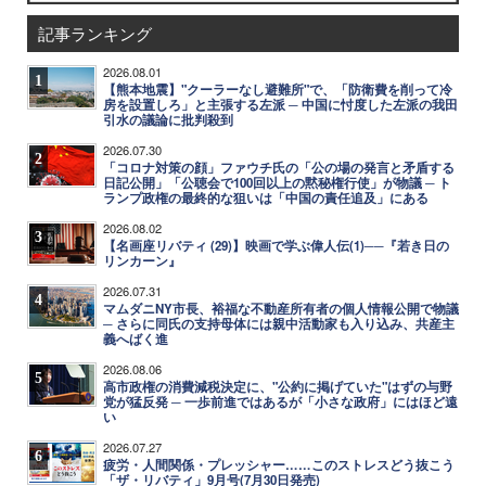
記事ランキング
2026.08.01
1
【熊本地震】"クーラーなし避難所"で、「防衛費を削って冷
房を設置しろ」と主張する左派 ─ 中国に忖度した左派の我田
引水の議論に批判殺到
2026.07.30
2
「コロナ対策の顔」ファウチ氏の「公の場の発言と矛盾する
日記公開」「公聴会で100回以上の黙秘権行使」が物議 ─ ト
ランプ政権の最終的な狙いは「中国の責任追及」にある
2026.08.02
3
【名画座リバティ (29)】映画で学ぶ偉人伝(1)──『若き日の
リンカーン』
2026.07.31
4
マムダニNY市長、裕福な不動産所有者の個人情報公開で物議
─ さらに同氏の支持母体には親中活動家も入り込み、共産主
義へばく進
2026.08.06
5
高市政権の消費減税決定に、"公約に掲げていた"はずの与野
党が猛反発 ─ 一歩前進ではあるが「小さな政府」にはほど遠
い
2026.07.27
6
疲労・人間関係・プレッシャー……このストレスどう抜こう
「ザ・リバティ」9月号(7月30日発売)