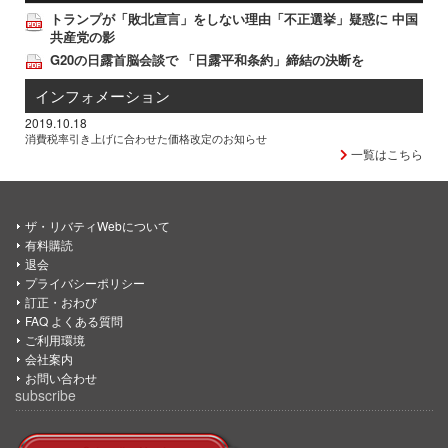
トランプが「敗北宣言」をしない理由「不正選挙」疑惑に 中国
共産党の影
G20の日露首脳会談で 「日露平和条約」締結の決断を
インフォメーション
2019.10.18
消費税率引き上げに合わせた価格改定のお知らせ
一覧はこちら
ザ・リバティWebについて
有料購読
退会
プライバシーポリシー
訂正・おわび
FAQ よくある質問
ご利用環境
会社案内
お問い合わせ
subscribe