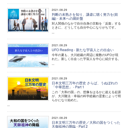
2021.08.29
判断の未熟さを知り、謙虚に聴く努力を(前
編) - 未来への羅針盤
対人関係のなかで自分自身の言動を「反芻」する
ときに、どうしても自分中心になりがちです。
...
2021.08.29
UFO Reading - 新たな宇宙人との出会い
今年の夏も、大川総裁の周辺に複数のUFOが現
れた。新しく出会った宇宙人を中心に紹介する。
...
2021.08.29
日本文明三万年の歴史 さらば、うぬぼれの
「中華思想」 - Part 1
この「大和の国」の、想像をはるかに超える起源
が、大川隆法・幸福の科学総裁の霊査によって明
らかになり始めた。
...
2021.08.29
日本文明三万年の歴史／大和の国をつくった
天御祖神の降臨 - Part 2