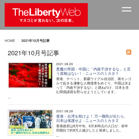
HOME
2021年10月号記事
2021年10月号記事
2021.08.29
悪魔の帝国・中国に「内政干渉するな」と言
う資格はない！ - ニュースのミカタ 1
香港、チベット、新疆ウイグル自治区、南モンゴ
ルで起きる凄惨な人権侵害をめぐり、中国は決ま
って「内政干渉するな!」と跳ねのけ、日本を含
む関係諸国を黙らせようとしています。
...
2021.08.29
香港・台湾を助けよ！ 万一難民が出たら、
日本は保護せよ - ニュースのミカタ 2
香港政府は8月中旬、6月末時点の人口が、前年
同期比で約9万人減少したと発表しました。
...