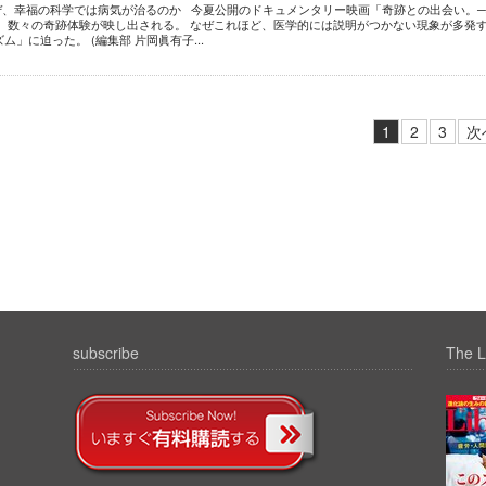
なぜ、幸福の科学では病気が治るのか 今夏公開のドキュメンタリー映画「奇跡との出会い。
、 数々の奇跡体験が映し出される。 なぜこれほど、医学的には説明がつかない現象が多発
ム」に迫った。 (編集部 片岡眞有子...
1
2
3
次
subscribe
The L