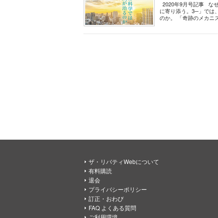
2020年9月号記事 
に寄り添う。3─」では
のか。 「奇跡のメカニズ
ザ・リバティWebについて
有料購読
退会
プライバシーポリシー
訂正・おわび
FAQ よくある質問
ご利用環境