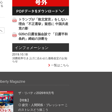
─心
する
トランプが「敗北宣言」をしない
理由「不正選挙」疑惑に 中国共産
党の影
へ
G20の日露首脳会談で 「日露平和
条約」締結の決断を
インフォメーション
2019.10.18
消費税率引き上げに合わせた価格改定のお知
らせ
一覧はこちら
iberty Magazine
ザ・リバティ2026年9月号
【特集】
◎ 疲労・人間関係・プレッシャー こ
のストレスどう抜こう