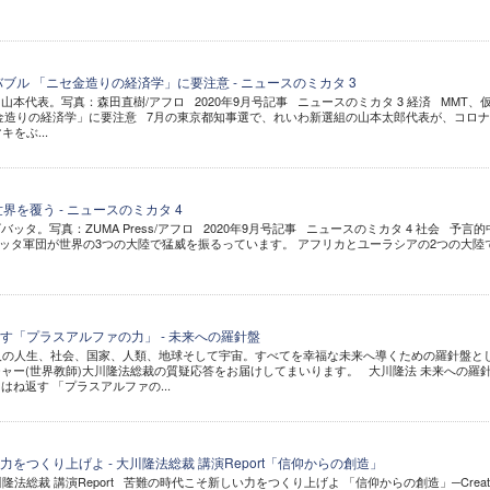
ブル 「ニセ金造りの経済学」に要注意 - ニュースのミカタ 3
本代表。写真：森田直樹/アフロ 2020年9月号記事 ニュースのミカタ 3 経済 MMT、
金造りの経済学」に要注意 7月の東京都知事選で、れいわ新選組の山本太郎代表が、コロ
をぶ...
界を覆う - ニュースのミカタ 4
タ。写真：ZUMA Press/アフロ 2020年9月号記事 ニュースのミカタ 4 社会 予言的
ッタ軍団が世界の3つの大陸で猛威を振るっています。 アフリカとユーラシアの2つの大陸
す「プラスアルファの力」 - 未来への羅針盤
個人の人生、社会、国家、人類、地球そして宇宙。すべてを幸福な未来へ導くための羅針盤と
ャー(世界教師)大川隆法総裁の質疑応答をお届けしてまいります。 大川隆法 未来への羅
をはね返す 「プラスアルファの...
をつくり上げよ - 大川隆法総裁 講演Report「信仰からの創造」
隆法総裁 講演Report 苦難の時代こそ新しい力をつくり上げよ 「信仰からの創造」─Creati