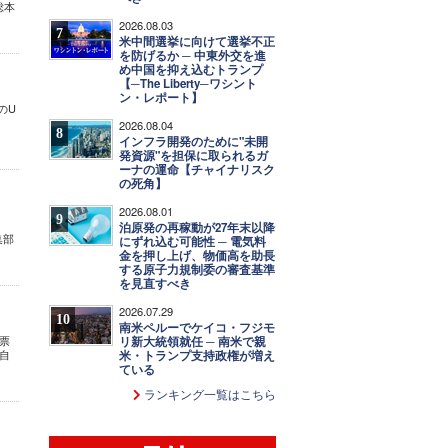
総本
2026.08.03
7
米中間選挙に向けて選挙不正
を防げるか ─ 中東外交を進
め中国を抑え込むトランプ
【─The Liberty─ワシント
ン・レポート】
のU
2026.08.04
8
インフラ開発のために"未開
発資源"を担保に取られるガ
ーナの運命【チャイナリスク
の死角】
2026.08.01
9
、
泊原発の再稼動が27年末以降
集部
にずれ込む可能性 ─ 電気料
金を押し上げ、物価高を助長
する原子力規制委の審査基準
を見直すべき
2026.07.29
10
南米ペルーでケイコ・フジモ
と票
リ新大統領就任 ─ 南米で親
自
米・トランプ支持政権が増え
ている
ランキング一覧はこちら