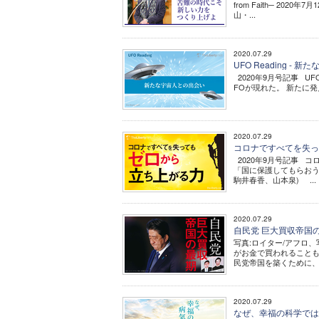
from Faith─ 2
山・...
2020.07.29
UFO Reading -
2020年9月号記事 U
FOが現れた。 新たに
2020.07.29
コロナですべてを失っ
2020年9月号記事 
「国に保護してもらおう
駒井春香、山本泉) ...
2020.07.29
自民党 巨大買収帝国
写真:ロイター/アフロ、
がお金で買われることも
民党帝国を築くために、
2020.07.29
なぜ、幸福の科学では