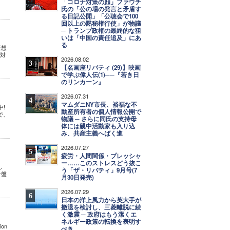
「コロナ対策の顔」ファウチ
氏の「公の場の発言と矛盾す
る日記公開」「公聴会で100
回以上の黙秘権行使」が物議
─ トランプ政権の最終的な狙
いは「中国の責任追及」にあ
る
仮想
ナ対
2026.08.02
3
【名画座リバティ (29)】映画
で学ぶ偉人伝(1)──『若き日
のリンカーン』
2026.07.31
4
マムダニNY市長、裕福な不
中!
動産所有者の個人情報公開で
で、
物議 ─ さらに同氏の支持母
体には親中活動家も入り込
み、共産主義へばく進
2026.07.27
5
疲労・人間関係・プレッシャ
ー……このストレスどう抜こ
し
う「ザ・リバティ」9月号(7
針盤
月30日発売)
2026.07.29
6
日本の洋上風力から英大手が
撤退を検討し、三菱離脱に続
く激震 ─ 政府はもう潔くエ
ネルギー政策の転換を表明す
on
べき