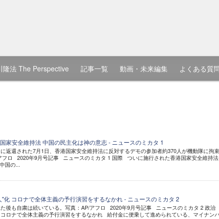
隆法 The Perspective
記事一覧
動画・未来編集
よくある質
家安全維持法 中国の民主化は神の意志 - ニュースのミカタ 1
に返還された7月1日、香港国家安全維持法に反対するデモの参加者約370人が機動隊に拘
フロ 2020年9月号記事 ニュースのミカタ 1 国際 ついに施行された香港国家安全維持法
国の...
"化 コロナで全体主義の予行演習をするなかれ - ニュースのミカタ 2
後も自粛は続いている。写真：AP/アフロ 2020年9月号記事 ニュースのミカタ 2 政治
化 コロナで全体主義の予行演習をするなかれ 給付金に便乗して進められている、マイナン