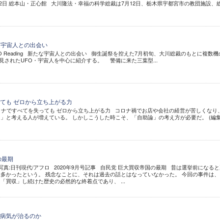
020年7月12日 総本山・正心館 大川隆法・幸福の科学総裁は7月12日、栃木県宇都宮市の教団施設、
 新たな宇宙人との出会い
FO Reading 新たな宇宙人との出会い 御生誕祭を控えた7月初旬、大川総裁のもとに複数機
発見されたUFO・宇宙人を中心に紹介する。 警備に来た三葉型...
ても ゼロから立ち上がる力
コロナですべてを失っても ゼロから立ち上がる力 コロナ禍でお店や会社の経営が苦しくなり
」と考える人が増えている。 しかしこうした時こそ、「自助論」の考え方が必要だ。 (編
の最期
写真:日刊現代/アフロ 2020年9月号記事 自民党 巨大買収帝国の最期 昔は選挙前になる
多かったという。 残念なことに、それは過去の話とはなっていなかった。 今回の事件は、
「買収」し続けた歴史の必然的な終着点であり、 ...
病気が治るのか