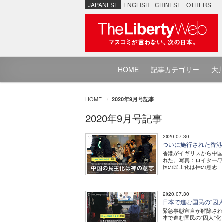
JAPANESE
ENGLISH
CHINESE
OTHERS
HOME
記事カテゴリー
大川
HOME
2020年9月号記事
2020年9月号記事
2020.07.30
ついに施行された香港国
香港がイギリスから中国
れた。写真：ロイター/ア
国の民主化は神の意志 中
2020.07.30
日本で進む国民の"囚人
緊急事態宣言が解除された
本で進む国民の"囚人"