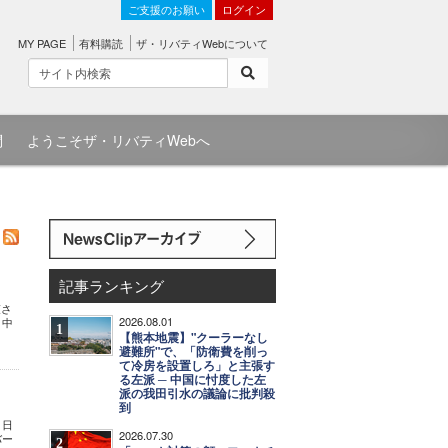
ご支援のお願い
ログイン
MY PAGE
有料購読
ザ・リバティWebについて
問
ようこそザ・リバティWebへ
記事ランキング
束さ
2026.08.01
 中
1
【熊本地震】"クーラーなし
避難所"で、「防衛費を削っ
て冷房を設置しろ」と主張す
る左派 ─ 中国に忖度した左
派の我田引水の議論に批判殺
到
 日
2026.07.30
バー
2