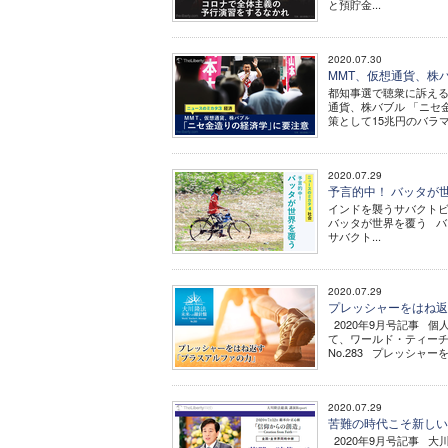
と預貯金...
2020.07.30
MMT、仮想通貨、株バ
都知事選で聴衆に訴える山
通貨、株バブル 「ニセ
策として15兆円のバラマキ
2020.07.29
予言的中！ バッタが世
インドを襲うサバクトビバッ
バッタが世界を覆う バ
サバクト...
2020.07.29
プレッシャーをはね返
2020年9月号記事 
て、ワールド・ティーチ
No.283 プレッシャー
2020.07.29
苦難の時代こそ新しい力
2020年9月号記事 大川