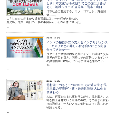
しき日本文化"からの脱却でこの国はよみが
える - 地域シリーズ 鹿児島・熊本・山口
日本社会に蔓延する、ウソ、ゴマカシ、責任回
避……。
こうしたものがまかり通る背景には、一体何があるのか。
鹿児島、熊本、山口の三県の事例から、その正体に迫った。
...
2023.10.29
インドの独自外交を支えるインテリジェンス
──アメリカとの難しい付き合いにどう向き
合ってきたか──
ウクライナ戦争の勃発と共にインドの独自外交が
世界の耳目を引き、同時にその背景にいるインド
の諜報機関RAWが、にわかに注目を集めてい
る。
...
2023.10.29
竹村健一のもう一つの転生 その過去世は"民
主主義の守護神" - 新・過去世物語 人は生ま
れ変わる
人は、何度も生まれ変わりながら、魂を磨き、人
格を向上させていく永遠の存在。その生まれ変わ
りの過程は、一人ひとりの個性によって彩られた
物語となる。
...