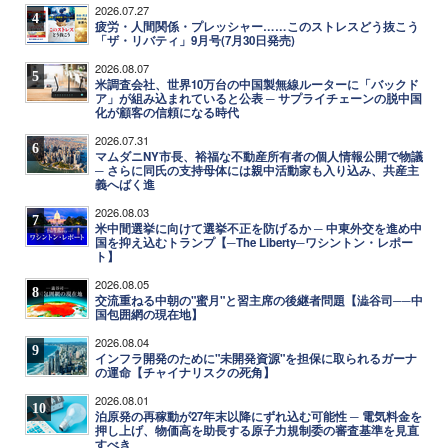
2026.07.27
4
疲労・人間関係・プレッシャー……このストレスどう抜こう
「ザ・リバティ」9月号(7月30日発売)
2026.08.07
5
米調査会社、世界10万台の中国製無線ルーターに「バックド
ア」が組み込まれていると公表 ─ サプライチェーンの脱中国
化が顧客の信頼になる時代
2026.07.31
6
マムダニNY市長、裕福な不動産所有者の個人情報公開で物議
─ さらに同氏の支持母体には親中活動家も入り込み、共産主
義へばく進
2026.08.03
7
米中間選挙に向けて選挙不正を防げるか ─ 中東外交を進め中
国を抑え込むトランプ【─The Liberty─ワシントン・レポー
ト】
2026.08.05
8
交流重ねる中朝の"蜜月"と習主席の後継者問題【澁谷司──中
国包囲網の現在地】
2026.08.04
9
インフラ開発のために"未開発資源"を担保に取られるガーナ
の運命【チャイナリスクの死角】
2026.08.01
10
泊原発の再稼動が27年末以降にずれ込む可能性 ─ 電気料金を
押し上げ、物価高を助長する原子力規制委の審査基準を見直
すべき