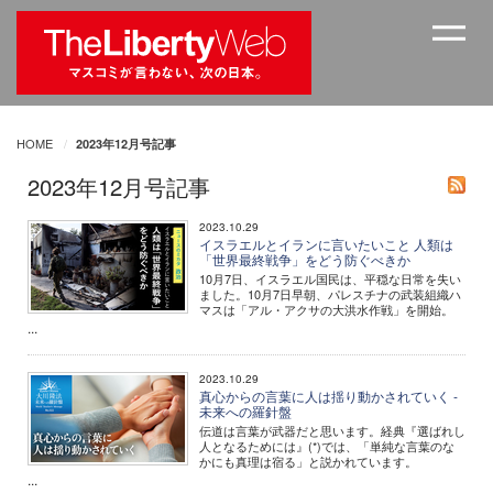
HOME
2023年12月号記事
2023年12月号記事
2023.10.29
イスラエルとイランに言いたいこと 人類は
「世界最終戦争」をどう防ぐべきか
10月7日、イスラエル国民は、平穏な日常を失い
ました。10月7日早朝、パレスチナの武装組織ハ
マスは「アル・アクサの大洪水作戦」を開始。
...
2023.10.29
真心からの言葉に人は揺り動かされていく -
未来への羅針盤
伝道は言葉が武器だと思います。経典『選ばれし
人となるためには』(*)では、「単純な言葉のな
かにも真理は宿る」と説かれています。
...