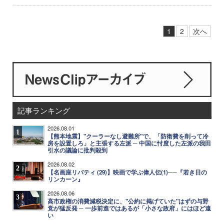
1
2
次へ
記事ランキング
2026.08.01
1
【熊本地震】"クーラーなし避難所"で、「防衛費を削って冷
房を設置しろ」と主張する左派 ─ 中国に忖度した左派の我田
引水の議論に批判殺到
2026.08.02
2
【名画座リバティ (29)】映画で学ぶ偉人伝(1)──『若き日の
リンカーン』
2026.08.06
3
高市政権の消費減税決定に、"公約に掲げていた"はずの与野
党が猛反発 ─ 一歩前進ではあるが「小さな政府」にはほど遠
い