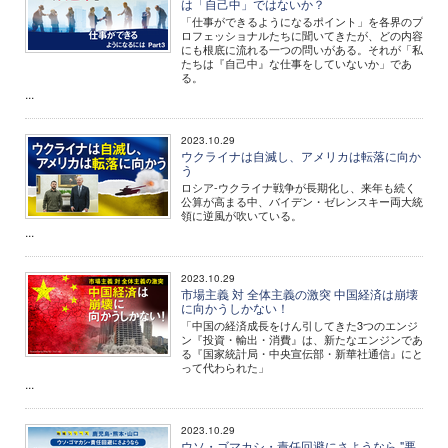
は「自己中」ではないか？
「仕事ができるようになるポイント」を各界のプ
ロフェッショナルたちに聞いてきたが、どの内容
にも根底に流れる一つの問いがある。それが「私
たちは『自己中』な仕事をしていないか」であ
る。
...
2023.10.29
ウクライナは自滅し、アメリカは転落に向か
う
ロシア-ウクライナ戦争が長期化し、来年も続く
公算が高まる中、バイデン・ゼレンスキー両大統
領に逆風が吹いている。
...
2023.10.29
市場主義 対 全体主義の激突 中国経済は崩壊
に向かうしかない！
「中国の経済成長をけん引してきた3つのエンジ
ン『投資・輸出・消費』は、新たなエンジンであ
る『国家統計局・中央宣伝部・新華社通信』にと
って代わられた」
...
2023.10.29
ウソ・ゴマカシ・責任回避にさようなら "悪