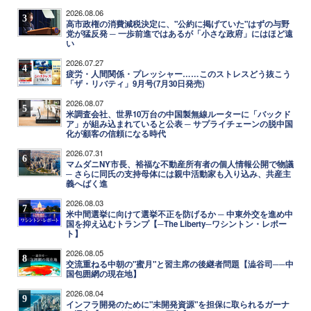
2026.08.06
3
高市政権の消費減税決定に、"公約に掲げていた"はずの与野
党が猛反発 ─ 一歩前進ではあるが「小さな政府」にはほど遠
い
2026.07.27
4
疲労・人間関係・プレッシャー……このストレスどう抜こう
「ザ・リバティ」9月号(7月30日発売)
2026.08.07
5
米調査会社、世界10万台の中国製無線ルーターに「バックド
ア」が組み込まれていると公表 ─ サプライチェーンの脱中国
化が顧客の信頼になる時代
2026.07.31
6
マムダニNY市長、裕福な不動産所有者の個人情報公開で物議
─ さらに同氏の支持母体には親中活動家も入り込み、共産主
義へばく進
2026.08.03
7
米中間選挙に向けて選挙不正を防げるか ─ 中東外交を進め中
国を抑え込むトランプ【─The Liberty─ワシントン・レポー
ト】
2026.08.05
8
交流重ねる中朝の"蜜月"と習主席の後継者問題【澁谷司──中
国包囲網の現在地】
2026.08.04
9
インフラ開発のために"未開発資源"を担保に取られるガーナ