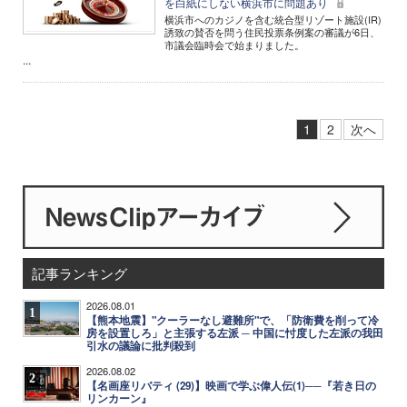
を白紙にしない横浜市に問題あり
横浜市へのカジノを含む統合型リゾート施設(IR)
誘致の賛否を問う住民投票条例案の審議が6日、
市議会臨時会で始まりました。
...
1
2
次へ
記事ランキング
2026.08.01
1
【熊本地震】"クーラーなし避難所"で、「防衛費を削って冷
房を設置しろ」と主張する左派 ─ 中国に忖度した左派の我田
引水の議論に批判殺到
2026.08.02
2
【名画座リバティ (29)】映画で学ぶ偉人伝(1)──『若き日の
リンカーン』