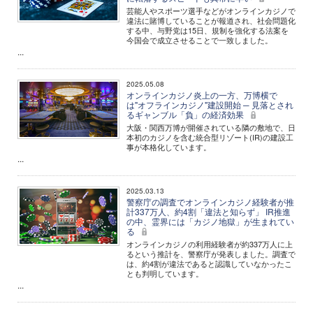
芸能人やスポーツ選手などがオンラインカジノで
違法に賭博していることが報道され、社会問題化
する中、与野党は15日、規制を強化する法案を
今国会で成立させることで一致しました。
...
2025.05.08
オンラインカジノ炎上の一方、万博横で
は"オフラインカジノ"建設開始 ─ 見落とされ
るギャンブル「負」の経済効果
大阪・関西万博が開催されている隣の敷地で、日
本初のカジノを含む統合型リゾート(IR)の建設工
事が本格化しています。
...
2025.03.13
警察庁の調査でオンラインカジノ経験者が推
計337万人、約4割「違法と知らず」 IR推進
の中、霊界には「カジノ地獄」が生まれてい
る
オンラインカジノの利用経験者が約337万人に上
るという推計を、警察庁が発表しました。調査で
は、約4割が違法であると認識していなかったこ
とも判明しています。
...