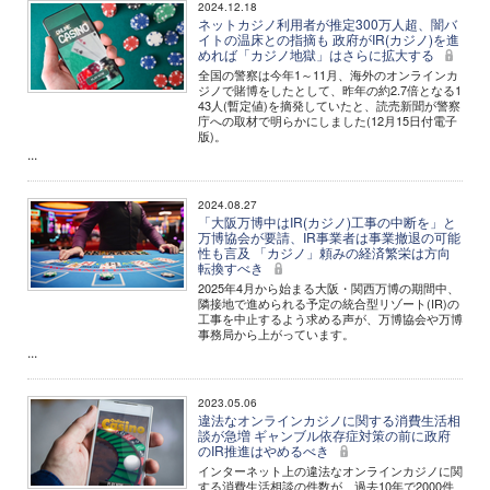
2024.12.18
ネットカジノ利用者が推定300万人超、闇バ
イトの温床との指摘も 政府がIR(カジノ)を進
めれば「カジノ地獄」はさらに拡大する
全国の警察は今年1～11月、海外のオンラインカ
ジノで賭博をしたとして、昨年の約2.7倍となる1
43人(暫定値)を摘発していたと、読売新聞が警察
庁への取材で明らかにしました(12月15日付電子
版)。
...
2024.08.27
「大阪万博中はIR(カジノ)工事の中断を」と
万博協会が要請、IR事業者は事業撤退の可能
性も言及 「カジノ」頼みの経済繁栄は方向
転換すべき
2025年4月から始まる大阪・関西万博の期間中、
隣接地で進められる予定の統合型リゾート(IR)の
工事を中止するよう求める声が、万博協会や万博
事務局から上がっています。
...
2023.05.06
違法なオンラインカジノに関する消費生活相
談が急増 ギャンブル依存症対策の前に政府
のIR推進はやめるべき
インターネット上の違法なオンラインカジノに関
する消費生活相談の件数が、過去10年で2000件