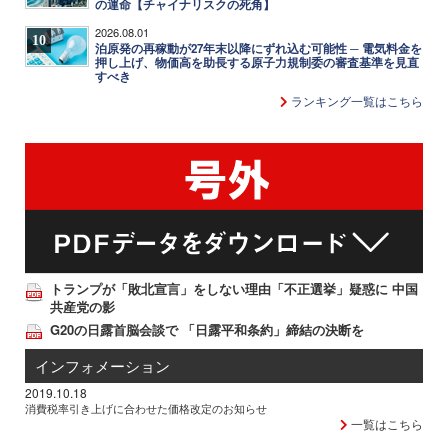
の運命【チャイナリスクの死角】
2026.08.01
10
泊原発の再稼動が27年末以降にずれ込む可能性 ─ 電気料金を
押し上げ、物価高を助長する原子力規制委の審査基準を見直
すべき
ランキング一覧はこちら
トランプが「敗北宣言」をしない理由「不正選挙」疑惑に 中国
共産党の影
G20の日露首脳会談で 「日露平和条約」締結の決断を
インフォメーション
2019.10.18
消費税率引き上げに合わせた価格改定のお知らせ
一覧はこちら