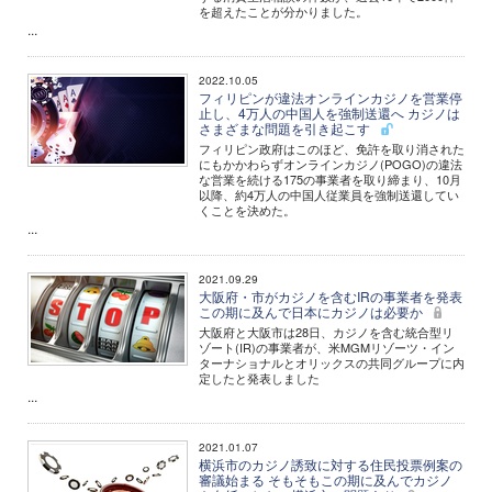
を超えたことが分かりました。
...
2022.10.05
フィリピンが違法オンラインカジノを営業停
止し、4万人の中国人を強制送還へ カジノは
さまざまな問題を引き起こす
フィリピン政府はこのほど、免許を取り消された
にもかかわらずオンラインカジノ(POGO)の違法
な営業を続ける175の事業者を取り締まり、10月
以降、約4万人の中国人従業員を強制送還してい
くことを決めた。
...
2021.09.29
大阪府・市がカジノを含むIRの事業者を発表
この期に及んで日本にカジノは必要か
大阪府と大阪市は28日、カジノを含む統合型リ
ゾート(IR)の事業者が、米MGMリゾーツ・イン
ターナショナルとオリックスの共同グループに内
定したと発表しました
...
2021.01.07
横浜市のカジノ誘致に対する住民投票例案の
審議始まる そもそもこの期に及んでカジノ