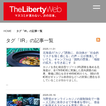
HOME
タグ「IR」の記事一覧
タグ「IR」の記事一覧
2025.11.01
北海道の"カジノ"誘致に、自治体が「社会的
リスクを強く感じる」の声 ─ 公が推進して
いても、ギャンブルは「国民の堕落」「地獄
の拡大」を引き起こす
カジノを含む統合型リゾート(IR)誘致を進める北
海道が、全179市町村に実施した意向調査の結
果、整備に関心を示す49市町村のうち、3割の市
町村がギャンブル依存症などへの対策に懸念を示
していることが分かりました。
...
2025.05.16
与野党がオンラインカジノの規制強化で一致
─ 人工的に依存させて中毒者を増やし、借金
に転落するスピードも異常に早い