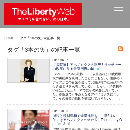
HOME
タグ「3本の矢」の記事一覧
タグ「3本の矢」の記事一覧
2016.06.07
【参院選】アベノミクスの限界? サッチャー
の政策に見る景気回復の鍵
アベノミクスの限界――。安倍首相が消費税増
税の再延期を表明したことにともない、複数のメ
ディアがこの言葉を使って安倍政権の経済政策の
行き詰まりを表現している。 しかし、消費税を
8%に上げたとき、すでにその限界は見えてい
た。参院選でも争点となるアベノミクスについ
て、その失敗の原因を確認しておきたい。 ...
2015.10.30
減税と規制緩和で経済成長を - 「新3本の
矢」はアベノミクスの終わり - The Liberty O
pinion 3
2015年12月号記事 The Liberty Opinion 3 経済