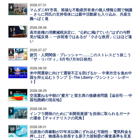
2026.07.31
4
マムダニNY市長、裕福な不動産所有者の個人情報公開で物議
─ さらに同氏の支持母体には親中活動家も入り込み、共産主
義へばく進
2026.08.06
5
高市政権の消費減税決定に、"公約に掲げていた"はずの与野
党が猛反発 ─ 一歩前進ではあるが「小さな政府」にはほど遠
い
2026.07.27
6
疲労・人間関係・プレッシャー……このストレスどう抜こう
「ザ・リバティ」9月号(7月30日発売)
2026.08.03
7
米中間選挙に向けて選挙不正を防げるか ─ 中東外交を進め中
国を抑え込むトランプ【─The Liberty─ワシントン・レポー
ト】
2026.08.05
8
交流重ねる中朝の"蜜月"と習主席の後継者問題【澁谷司──中
国包囲網の現在地】
2026.08.04
9
インフラ開発のために"未開発資源"を担保に取られるガーナ
の運命【チャイナリスクの死角】
2026.08.01
10
泊原発の再稼動が27年末以降にずれ込む可能性 ─ 電気料金を
押し上げ、物価高を助長する原子力規制委の審査基準を見直