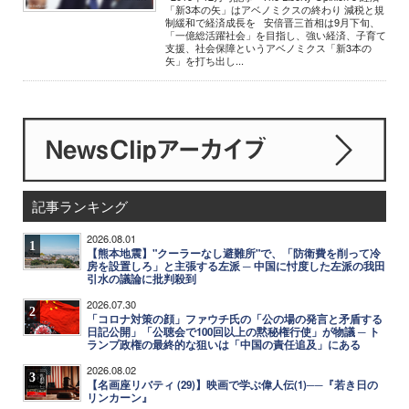
「新3本の矢」はアベノミクスの終わり 減税と規
制緩和で経済成長を 安倍晋三首相は9月下旬、
「一億総活躍社会」を目指し、強い経済、子育て
支援、社会保障というアベノミクス「新3本の
矢」を打ち出し...
記事ランキング
2026.08.01
1
【熊本地震】"クーラーなし避難所"で、「防衛費を削って冷
房を設置しろ」と主張する左派 ─ 中国に忖度した左派の我田
引水の議論に批判殺到
2026.07.30
2
「コロナ対策の顔」ファウチ氏の「公の場の発言と矛盾する
日記公開」「公聴会で100回以上の黙秘権行使」が物議 ─ ト
ランプ政権の最終的な狙いは「中国の責任追及」にある
2026.08.02
3
【名画座リバティ (29)】映画で学ぶ偉人伝(1)──『若き日の
リンカーン』