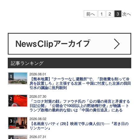
前へ
1
2
3
次へ
記事ランキング
2026.08.01
1
【熊本地震】"クーラーなし避難所"で、「防衛費を削って冷
房を設置しろ」と主張する左派 ─ 中国に忖度した左派の我田
引水の議論に批判殺到
2026.07.30
2
「コロナ対策の顔」ファウチ氏の「公の場の発言と矛盾する
日記公開」「公聴会で100回以上の黙秘権行使」が物議 ─ ト
ランプ政権の最終的な狙いは「中国の責任追及」にある
2026.08.02
3
【名画座リバティ (29)】映画で学ぶ偉人伝(1)──『若き日の
リンカーン』
2026.07.31
4