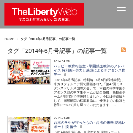
HOME
タグ「2014年6月号記事」の記事一覧
タグ「2014年6月号記事」の記事一覧
2014.04.28
ハッピー教育相談室 - 学園熱血教師のアドバ
イス 特別編 - 努力と感謝によるチアダンス世
界一
2014年6月号記事 特別編 4月5日(現地時間)、
米カリフォルニア州で開催された「第47回ミス
ダンスドリル米国際大会」で、幸福の科学学園チ
アダンス部の中学生チームが総合優勝、高校生チ
ームが部門別で準優勝しました。今回は特別編と
して、同部顧問の桜沢教諭に、優勝までの軌跡と
教訓について振り返っていただきます。 ...
2014.04.28
台湾の学生が守ったもの - 台湾の未来 現地レ
ポート:湊 侑子
2014年6月号記事 台湾の未来 現地レポート