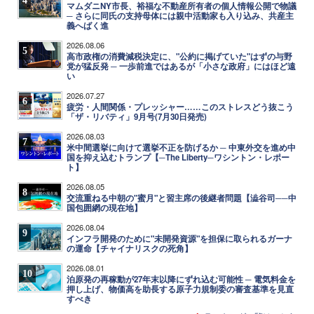
マムダニNY市長、裕福な不動産所有者の個人情報公開で物議
─ さらに同氏の支持母体には親中活動家も入り込み、共産主
義へばく進
2026.08.06
5
高市政権の消費減税決定に、"公約に掲げていた"はずの与野
党が猛反発 ─ 一歩前進ではあるが「小さな政府」にはほど遠
い
2026.07.27
6
疲労・人間関係・プレッシャー……このストレスどう抜こう
「ザ・リバティ」9月号(7月30日発売)
2026.08.03
7
米中間選挙に向けて選挙不正を防げるか ─ 中東外交を進め中
国を抑え込むトランプ【─The Liberty─ワシントン・レポー
ト】
2026.08.05
8
交流重ねる中朝の"蜜月"と習主席の後継者問題【澁谷司──中
国包囲網の現在地】
2026.08.04
9
インフラ開発のために"未開発資源"を担保に取られるガーナ
の運命【チャイナリスクの死角】
2026.08.01
10
泊原発の再稼動が27年末以降にずれ込む可能性 ─ 電気料金を
押し上げ、物価高を助長する原子力規制委の審査基準を見直
すべき