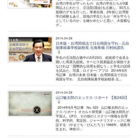
台湾の学生が守ったもの 台湾の学生たちが3週
間以上にわたり、立法院(国会)を占拠し、50万人
規模のデモを行った。筆者自身、2年前に台湾留
学の経験もあり、現地の学生たちが「何を守ろう
としているのか」を確かめたいと思い、大規模な
デ...
2014.04.28
日本版・台湾関係法で日台両国を守れ - 元自
衛隊統幕学校副校長 元海将補 川村純彦氏
学生の立法院占拠中の3月23日、総統府で会見を
開いた馬英九総統。サービス貿易協定が発効でき
なければ「国際的な信用を損なう」と学生の説得
を試みた。写真：ロイター/ アフロ 2014年6月
号記事 台湾の未来 日本版・台湾関係法で日台
両国を守れ 元自衛隊統幕学校副校長 元...
2014.04.28
山口敏太郎のエックス-リポート 【第24回】
2014年6月号記事 No. 023 山口敏太郎のエッ
クス-リポート オカルト研究家・山口敏太郎氏が
宇宙人、UFO、その他のミステリー情報を合理
的、科学的、実証的、ジャーナリスティックに検
証する (やまぐち・びんたろう) 1966年、徳島市
生まれ。神奈川...