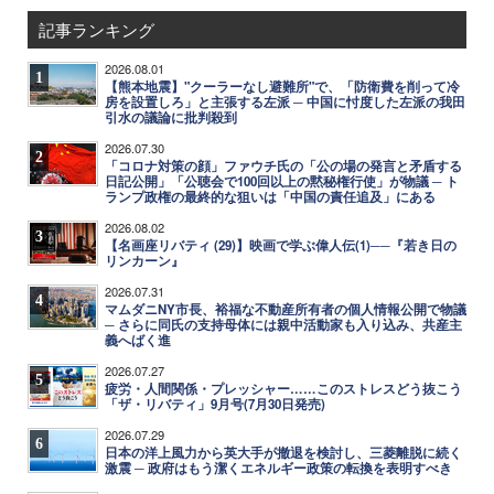
記事ランキング
2026.08.01
1
【熊本地震】"クーラーなし避難所"で、「防衛費を削って冷
房を設置しろ」と主張する左派 ─ 中国に忖度した左派の我田
引水の議論に批判殺到
2026.07.30
2
「コロナ対策の顔」ファウチ氏の「公の場の発言と矛盾する
日記公開」「公聴会で100回以上の黙秘権行使」が物議 ─ ト
ランプ政権の最終的な狙いは「中国の責任追及」にある
2026.08.02
3
【名画座リバティ (29)】映画で学ぶ偉人伝(1)──『若き日の
リンカーン』
2026.07.31
4
マムダニNY市長、裕福な不動産所有者の個人情報公開で物議
─ さらに同氏の支持母体には親中活動家も入り込み、共産主
義へばく進
2026.07.27
5
疲労・人間関係・プレッシャー……このストレスどう抜こう
「ザ・リバティ」9月号(7月30日発売)
2026.07.29
6
日本の洋上風力から英大手が撤退を検討し、三菱離脱に続く
激震 ─ 政府はもう潔くエネルギー政策の転換を表明すべき