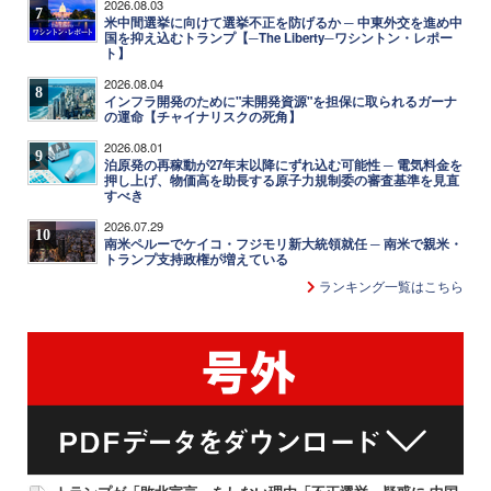
2026.08.03
7
米中間選挙に向けて選挙不正を防げるか ─ 中東外交を進め中
国を抑え込むトランプ【─The Liberty─ワシントン・レポー
ト】
2026.08.04
8
インフラ開発のために"未開発資源"を担保に取られるガーナ
の運命【チャイナリスクの死角】
2026.08.01
9
泊原発の再稼動が27年末以降にずれ込む可能性 ─ 電気料金を
押し上げ、物価高を助長する原子力規制委の審査基準を見直
すべき
2026.07.29
10
南米ペルーでケイコ・フジモリ新大統領就任 ─ 南米で親米・
トランプ支持政権が増えている
ランキング一覧はこちら