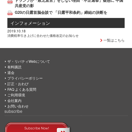
トランプが「敗北宣言」をしない理由「不正選挙」疑惑に 中国
共産党の影
G20の日露首脳会談で 「日露平和条約」締結の決断を
インフォメーション
2019.10.18
消費税率引き上げに合わせた価格改定のお知らせ
一覧はこちら
ザ・リバティWebについて
有料購読
退会
プライバシーポリシー
訂正・おわび
FAQ よくある質問
ご利用環境
会社案内
お問い合わせ
subscribe