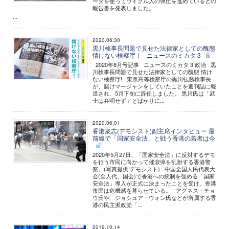
ータを使ってウイグル人の弾圧を進めているとの
報告書を発表しました。
...
2020.06.30
黒川検事長問題で見せた法律家としての醜態
情けない検察庁！ - ニュースのミカタ 3
2020年8月号記事 ニュースのミカタ 3 政治 黒
川検事長問題で見せた法律家としての醜態 情け
ない検察庁! 東京高等検察庁の黒川弘務検事長
が、賭けマージャンをしていたことを週刊誌に報
道され、5月下旬に辞任しました。 黒川氏は「武
士は弁明せず」とばかりに...
2020.06.01
香港衆志(デモシスト)副主席インタビュー 最
前線で「国家安全法」と戦う香港の若者は今
2020年5月27日、「国家安全法」に反対するデモ
を行う市民に向かって催涙弾を乱射する香港警
察。(写真提供:デモシスト) 中国全国人民代表大
会(全人代、国会)で香港への統制を強める「国家
安全法」導入が正式に決まったことを受け、香港
市民は危機感を募らせている。 アグネス・チョ
ウ氏や、ジョシュア・ウォン氏などが所属する香
港の民主派政党「...
2019.10.14