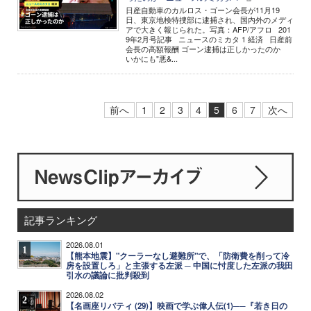
日産自動車のカルロス・ゴーン会長が11月19
日、東京地検特捜部に逮捕され、国内外のメディ
アで大きく報じられた。写真：AFP/アフロ 201
9年2月号記事 ニュースのミカタ 1 経済 日産前
会長の高額報酬 ゴーン逮捕は正しかったのか
いかにも"悪&...
前へ
1
2
3
4
5
6
7
次へ
記事ランキング
2026.08.01
1
【熊本地震】"クーラーなし避難所"で、「防衛費を削って冷
房を設置しろ」と主張する左派 ─ 中国に忖度した左派の我田
引水の議論に批判殺到
2026.08.02
2
【名画座リバティ (29)】映画で学ぶ偉人伝(1)──『若き日の