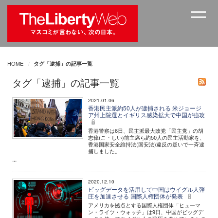
HOME
タグ「逮捕」の記事一覧
タグ「逮捕」の記事一覧
2021.01.06
香港民主派約50人が逮捕される 米ジョージ
ア州上院選とイギリス感染拡大で中国が強攻
香港警察は6日、民主派最大政党「民主党」の胡
志偉(こ・しい)前主席ら約50人の民主活動家を、
香港国家安全維持法(国安法)違反の疑いで一斉逮
捕しました。
...
2020.12.10
ビッグデータを活用して中国はウイグル人弾
圧を加速させる 国際人権団体が発表
アメリカを拠点とする国際人権団体「ヒューマ
ン・ライツ・ウォッチ」は9日、中国がビッグデ