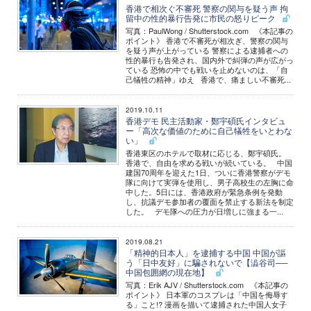
香港で相次ぐ不審死 警察の関与を疑う声 拘
留中の性的暴行告発に市民の怒りピーク
写真：PaulWong / Shutterstock.com 《本記事の
ポイント》 香港で不審死が相次ぎ、警察の関与
を疑う声が上がっている 警察による逮捕者への
性的暴行も告発され、国内外で糾弾の声が広がっ
ている 恐怖の中でも戦いを止めないのは、「自
己犠牲の精神」ゆえ 香港で、痛ましい不審死...
2019.10.11
香港デモ 民主活動家・鄭宇碩氏インタビュ
ー「高次な価値のために自己犠牲をいとわな
い」
香港東区のホテルで取材に応じる、鄭宇碩氏。
香港で、自由を求める戦いが続いている。 中国
建国70周年を迎えた1日、ついに香港警察がデモ
隊に向けて実弾を使用し、男子高校生の左胸に命
中した。5日には、香港政府が緊急条例を発動
し、抗議デモ参加者の覆面を禁止する新法を制定
した。 デモ隊への圧力が日増しに強まる一...
2019.08.21
「精神的日本人」を逮捕する中国 中国が謳
う「日中友好」に騙されないで【澁谷司──
中国包囲網の現在地】
写真：Erik AJV / Shutterstock.com 《本記事の
ポイント》 日本軍のコスプレは「中国を侮辱す
る」こと!? 漫画を描いて逮捕された中国人女子