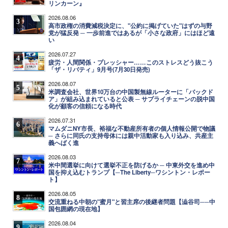
リンカーン』
2026.08.06
3
高市政権の消費減税決定に、"公約に掲げていた"はずの与野
党が猛反発 ─ 一歩前進ではあるが「小さな政府」にはほど遠
い
2026.07.27
4
疲労・人間関係・プレッシャー……このストレスどう抜こう
「ザ・リバティ」9月号(7月30日発売)
2026.08.07
5
米調査会社、世界10万台の中国製無線ルーターに「バックド
ア」が組み込まれていると公表 ─ サプライチェーンの脱中国
化が顧客の信頼になる時代
2026.07.31
6
マムダニNY市長、裕福な不動産所有者の個人情報公開で物議
─ さらに同氏の支持母体には親中活動家も入り込み、共産主
義へばく進
2026.08.03
7
米中間選挙に向けて選挙不正を防げるか ─ 中東外交を進め中
国を抑え込むトランプ【─The Liberty─ワシントン・レポー
ト】
2026.08.05
8
交流重ねる中朝の"蜜月"と習主席の後継者問題【澁谷司──中
国包囲網の現在地】
2026.08.04
9