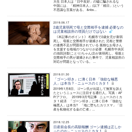
大生 日本人は「日中友好」の嘘に騙されるな
中国には、「精神日本人」(以下「精日」)という
不思議な言葉がある。 &nbs...
2019.06.17
2歳児衰弱死で母と交際相手を逮捕 必要なの
は児童相談所の増員だけではない
《本記事のポイント》 札幌市で2歳女児が衰弱
死し、母親と交際相手が逮捕された 児相と警察
の連携不足が問題視されている 孤独なお母さん
を支援する地域のつながりが必要 札幌市中央区
の池田詩梨(ことり)ちゃん(2)が衰弱死し、母親と
交際相手の男が逮捕された事件で、児童相談所の
対応が問題となっている。 ...
2019.01.30
「ゴーン叩き」に沸く日本 「強欲な極悪
人」は本当？ - ニュースのミカタ 1
2019年1月8日、ゴーン氏が出廷して無実を訴え
たというニュースに注目する通行人。写真：AF
P/アフロ。 2019年3月号記事 ニュースのミカ
タ 1 経済 「ゴーン叩き」に沸く日本 「強欲な
極悪人」は本当? 「地に堕ちたカリスマ」「日
産を私物化する金の亡者」...
2018.12.25
日産前会長の高額報酬 ゴーン逮捕は正しか
ったのか - ニュースのミカタ 1