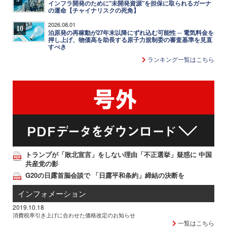
インフラ開発のために"未開発資源"を担保に取られるガーナ
の運命【チャイナリスクの死角】
2026.08.01
10
泊原発の再稼動が27年末以降にずれ込む可能性 ─ 電気料金を
押し上げ、物価高を助長する原子力規制委の審査基準を見直
すべき
ランキング一覧はこちら
トランプが「敗北宣言」をしない理由「不正選挙」疑惑に 中国
共産党の影
G20の日露首脳会談で 「日露平和条約」締結の決断を
インフォメーション
2019.10.18
消費税率引き上げに合わせた価格改定のお知らせ
一覧はこちら