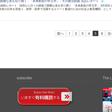
難な道を切り開く - 「未来創造の帝王学」 - 大川隆法総裁 法話レポート
話抜粋レポート 信仰心と日々の精進で困難な道を切り開く 「未来創造の帝王学」 3月30日 
「未来の日本を背負う、政界・財界で活躍するエリート養成のための社会人教育機関」として
前へ
1
2
3
4
5
6
次
subscribe
The L