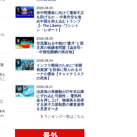
2026.08.03
7
米中間選挙に向けて選挙不正
を防げるか ─ 中東外交を進
め中国を抑え込むトランプ
【─The Liberty─ワシント
ン・レポート】
11
2026.08.05
8
交流重ねる中朝の"蜜月"と習
主席の後継者問題【澁谷司─
─中国包囲網の現在地】
2026.08.04
9
川隆
インフラ開発のために"未開
発資源"を担保に取られるガ
ーナの運命【チャイナリスク
博士
の死角】
のこ
2026.08.01
10
泊原発の再稼動が27年末以降
にずれ込む可能性 ─ 電気料
金を押し上げ、物価高を助長
─江
する原子力規制委の審査基準
を見直すべき
事件
在の
ランキング一覧はこちら