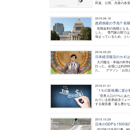
民進、公明、共産の各党が
2016.06.18
政府倒産の予兆!? 
長期金利の指標となる、
した。 専門家の間では
強まっているため、とい
2016.05.25
日本経済復活のカギは
大川隆法・幸福の科学
行った。会場には約20
た。 アマゾン「お坊さ
2016.01.21
「1％の富裕層に富が
「世界人口の1%にあた
れている世界経済フォー
する報告書「最も豊かな
2015.10.29
日本のGDPを1500
2015年12月号記事 編