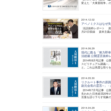
変えた「大東亜戦争」の真
2014.12.02
アベノミクスはなぜ失
法話抜粋レポート 資本
月21日収録 資本主義の
2014.06.29
現代に甦る「努力即幸福
法総裁 公開霊言抜粋
2014年8月号記事 
スピリチュアル講義─」
と。これは高度な悟りを
2014.05.30
リクルート事件の原因
副元会長の霊言─」 -
2014年7月号記事 
失われた日本経済20年の
言葉を語り下ろす現象の
2014.04.29