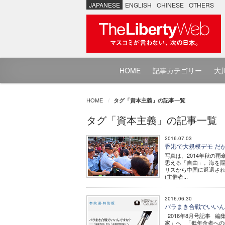
JAPANESE
ENGLISH
CHINESE
OTHERS
HOME
記事カテゴリー
大川
HOME
タグ「資本主義」の記事一覧
タグ「資本主義」の記事一覧
2016.07.03
香港で大規模デモ だが
写真は、2014年秋の
思える「自由」。海を
リスから中国に返還され
(主催者...
2016.06.30
バラまき合戦でいいん
2016年8月号記事 
家」へ 「低年金者への