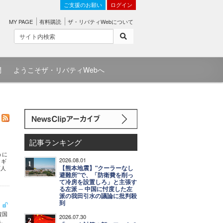
ご支援のお願い
ログイン
MY PAGE
有料購読
ザ・リバティWebについて
問
ようこそザ・リバティWebへ
記事ランキング
うに
2026.08.01
イギ
1
【熊本地震】"クーラーなし
万人
避難所"で、「防衛費を削っ
て冷房を設置しろ」と主張す
る左派 ─ 中国に忖度した左
派の我田引水の議論に批判殺
到
資国
2026.07.30
2
民、