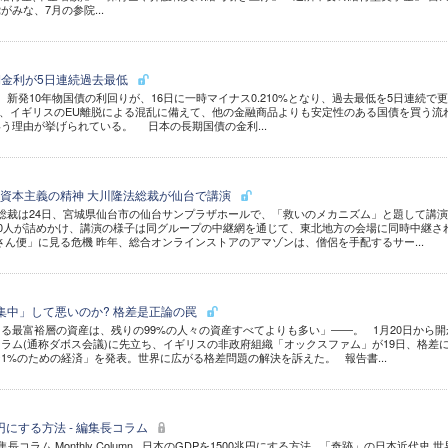
みな、7月の参院...
長期金利が5日連続過去最低
新発10年物国債の利回りが、16日に一時マイナス0.210%となり、過去最低を5日連続で
、イギリスのEU離脱による混乱に備えて、他の金融商品よりも安定性のある国債を買う流
う理由が挙げられている。 日本の長期国債の金利...
資本主義の精神 大川隆法総裁が仙台で講演
総裁は24日、宮城県仙台市の仙台サンプラザホールで、「救いのメカニズム」と題して講
00人が詰めかけ、講演の様子は同グループの中継網を通じて、東北地方の会場に同時中継さ
ん便」に見る危機 昨年、総合オンラインストアのアマゾンは、僧侶を手配するサー...
集中」して悪いのか? 格差是正論の罠
る最富裕層の資産は、残りの99%の人々の資産すべてよりも多い」――。 1月20日から開
ラム(通称ダボス会議)に先立ち、イギリスの非政府組織「オックスファム」が19日、格差
1%のための経済」を発表。世界に広がる格差問題の解決を訴えた。 報告書...
兆円にする方法 - 編集長コラム
集長コラム Monthly Column 日本のGDPを1500兆円にする方法 「奇跡」の日本近代史 