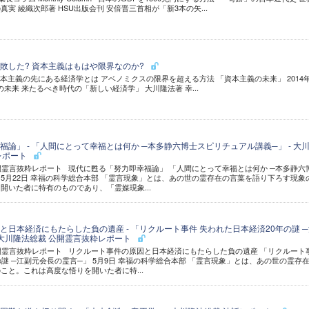
実 綾織次郎著 HSU出版会刊 安倍晋三首相が「新3本の矢...
敗した? 資本主義はもはや限界なのか?
主義の先にある経済学とは アベノミクスの限界を超える方法 「資本主義の未来」 2014年
未来 来たるべき時代の「新しい経済学」 大川隆法著 幸...
論」 - 「人間にとって幸福とは何か ─本多静六博士スピリチュアル講義─」 - 大
レポート
公開霊言抜粋レポート 現代に甦る「努力即幸福論」 「人間にとって幸福とは何か ─本多静六
 5月22日 幸福の科学総合本部 「霊言現象」とは、あの世の霊存在の言葉を語り下ろす現象
開いた者に特有のものであり、「霊媒現象...
と日本経済にもたらした負の遺産 - 「リクルート事件 失われた日本経済20年の謎 
 大川隆法総裁 公開霊言抜粋レポート
公開霊言抜粋レポート リクルート事件の原因と日本経済にもたらした負の遺産 「リクルート
謎 ─江副元会長の霊言─」 5月9日 幸福の科学総合本部 「霊言現象」とは、あの世の霊存
こと。これは高度な悟りを開いた者に特...