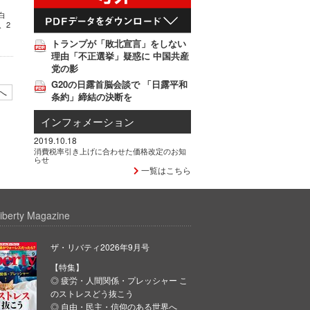
白
、2
トランプが「敗北宣言」をしない
理由「不正選挙」疑惑に 中国共産
党の影
G20の日露首脳会談で 「日露平和
へ
条約」締結の決断を
インフォメーション
2019.10.18
消費税率引き上げに合わせた価格改定のお知
らせ
一覧はこちら
iberty Magazine
ザ・リバティ2026年9月号
【特集】
◎ 疲労・人間関係・プレッシャー こ
のストレスどう抜こう
◎ 自由・民主・信仰のある世界へ