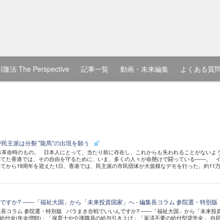
隆法 The Perspective
記事一覧
動画・未来編集
よくある質
民主派は分裂 "龍馬"の出現を願う
雨傘革命時のもの。 日本人にとって、当たり前に存在し、これからも失われることがないよ
隔てた香港では、その自由を守るために、いま、多くの人々が命懸けで闘っている――。 
てから19周年を迎えた1日、香港では、民主派の市民団体が大規模なデモを行った。約11
ですか? ――「福祉大国」から「未来投資国家」へ - 編集長コラム 参院選・特別版
編集長コラム 参院選・特別版 バラまき合戦でいいんですか? ――「福祉大国」から「未来投
給付金(年金増額)」「保育士や介護職員の給与引き上げ」「返済不要の給付型奨学金」 自