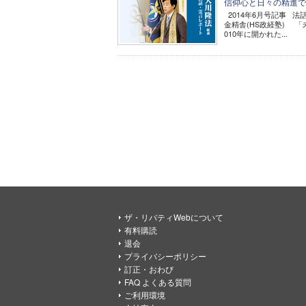
信仰心と日々の精進で困
2014年6月号記事 法
金精舎(HS政経塾) 
010年に開かれた...
ザ・リバティWebについて
有料購読
退会
プライバシーポリシー
訂正・おわび
FAQ よくある質問
ご利用環境