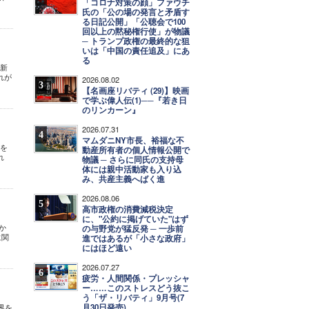
「コロナ対策の顔」ファウチ
氏の「公の場の発言と矛盾す
る日記公開」「公聴会で100
回以上の黙秘権行使」が物議
─ トランプ政権の最終的な狙
いは「中国の責任追及」にあ
る
更新
れが
2026.08.02
3
【名画座リバティ (29)】映画
で学ぶ偉人伝(1)──『若き日
のリンカーン』
2026.07.31
4
マムダニNY市長、裕福な不
演を
動産所有者の個人情報公開で
れ
物議 ─ さらに同氏の支持母
体には親中活動家も入り込
み、共産主義へばく進
2026.08.06
5
高市政権の消費減税決定
に、"公約に掲げていた"はず
か
の与野党が猛反発 ─ 一歩前
に関
進ではあるが「小さな政府」
にはほど遠い
2026.07.27
6
疲労・人間関係・プレッシャ
ー……このストレスどう抜こ
う「ザ・リバティ」9月号(7
月30日発売)
世界を