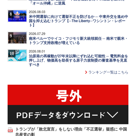
「オール沖縄」に逆風
2026.08.03
8
米中間選挙に向けて選挙不正を防げるか ─ 中東外交を進め中
国を抑え込むトランプ【─The Liberty─ワシントン・レポー
ト】
2026.07.29
9
南米ペルーでケイコ・フジモリ新大統領就任 ─ 南米で親米・
トランプ支持政権が増えている
2026.08.01
10
泊原発の再稼動が27年末以降にずれ込む可能性 ─ 電気料金を
押し上げ、物価高を助長する原子力規制委の審査基準を見直
すべき
ランキング一覧はこちら
トランプが「敗北宣言」をしない理由「不正選挙」疑惑に 中国
共産党の影