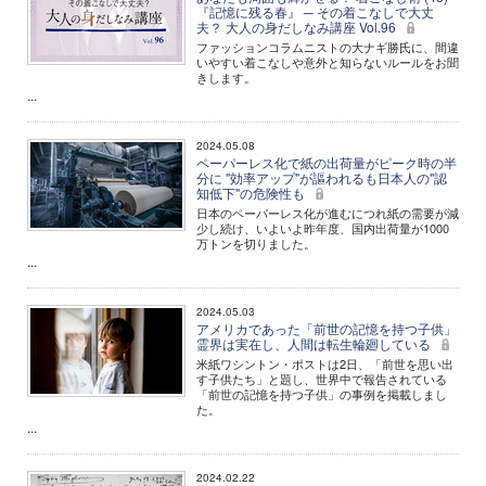
『記憶に残る春』 ─ その着こなしで大丈
夫？ 大人の身だしなみ講座 Vol.96
ファッションコラムニストの大ナギ勝氏に、間違
いやすい着こなしや意外と知らないルールをお聞
きします。
...
2024.05.08
ペーパーレス化で紙の出荷量がピーク時の半
分に "効率アップ"が謳われるも日本人の"認
知低下"の危険性も
日本のペーパーレス化が進むにつれ紙の需要が減
少し続け、いよいよ昨年度、国内出荷量が1000
万トンを切りました。
...
2024.05.03
アメリカであった「前世の記憶を持つ子供」
霊界は実在し、人間は転生輪廻している
米紙ワシントン・ポストは2日、「前世を思い出
す子供たち」と題し、世界中で報告されている
「前世の記憶を持つ子供」の事例を掲載しまし
た。
...
2024.02.22