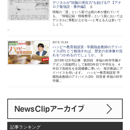
デジタルが"頭脳の潜在力"を妨げる!? 【アナ
ログ最強説・番外編】
情報の「質」という面では紙の本が優れていて
も、「情報記録・情報整理」という面においては
デジタルに軍配が上がる──と考える人は多いで
しょう。
...
2013.10.24
ハッピー教育相談室 - 学園熱血教師のアドバ
イス(20) どう勉強すれば、歴史の全体像や流
れをつかめるのでしょうか。
2013年12月号記事 第20回 幸福の科学学園チ
アダンス部顧問として創部3年目で中学生を、4
年目で高校生を全国優勝に導いた、桜沢教諭にア
ドバイスを伺います。 ハッピー教育相談室 学
園熱血教師のアドバイス(20) 回答者 幸福の科学
学園...
記事ランキング