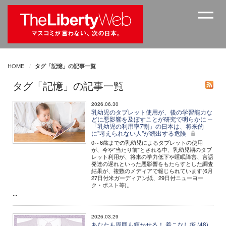
HOME
タグ「記憶」の記事一覧
タグ「記憶」の記事一覧
2026.06.30
乳幼児のタブレット使用が、後の学習能力な
どに悪影響を及ぼすことが研究で明らかに ─
「乳幼児の利用率7割」の日本は、将来的
に"考えられない人"が続出する危険
0～6歳までの乳幼児によるタブレットの使用
が、今や"当たり前"とされる中、乳幼児期のタブ
レット利用が、将来の学力低下や睡眠障害、言語
発達の遅れといった悪影響をもたらすとした調査
結果が、複数のメディアで報じられています(6月
27日付米ガーディアン紙、29日付ニューヨー
ク・ポスト等)。
...
2026.03.29
あなたも周囲も輝かせる！ 着こなし術 (48)