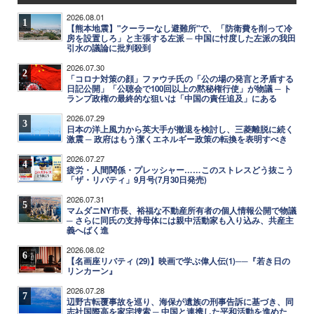
2026.08.01
1
【熊本地震】"クーラーなし避難所"で、「防衛費を削って冷
房を設置しろ」と主張する左派 ─ 中国に忖度した左派の我田
引水の議論に批判殺到
2026.07.30
2
「コロナ対策の顔」ファウチ氏の「公の場の発言と矛盾する
日記公開」「公聴会で100回以上の黙秘権行使」が物議 ─ ト
ランプ政権の最終的な狙いは「中国の責任追及」にある
2026.07.29
3
日本の洋上風力から英大手が撤退を検討し、三菱離脱に続く
激震 ─ 政府はもう潔くエネルギー政策の転換を表明すべき
2026.07.27
4
疲労・人間関係・プレッシャー……このストレスどう抜こう
「ザ・リバティ」9月号(7月30日発売)
2026.07.31
5
マムダニNY市長、裕福な不動産所有者の個人情報公開で物議
─ さらに同氏の支持母体には親中活動家も入り込み、共産主
義へばく進
2026.08.02
6
【名画座リバティ (29)】映画で学ぶ偉人伝(1)──『若き日の
リンカーン』
2026.07.28
7
辺野古転覆事故を巡り、海保が遺族の刑事告訴に基づき、同
志社国際高を家宅捜索 ─ 中国と連携した平和活動を進めた