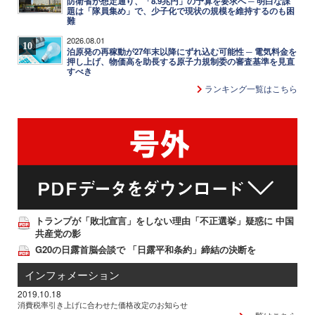
防衛省が想定通り、「8.9兆円」の予算を要求へ ─ 明白な課
題は「隊員集め」で、少子化で現状の規模を維持するのも困
難
2026.08.01
10
泊原発の再稼動が27年末以降にずれ込む可能性 ─ 電気料金を
押し上げ、物価高を助長する原子力規制委の審査基準を見直
すべき
ランキング一覧はこちら
トランプが「敗北宣言」をしない理由「不正選挙」疑惑に 中国
共産党の影
G20の日露首脳会談で 「日露平和条約」締結の決断を
インフォメーション
2019.10.18
消費税率引き上げに合わせた価格改定のお知らせ