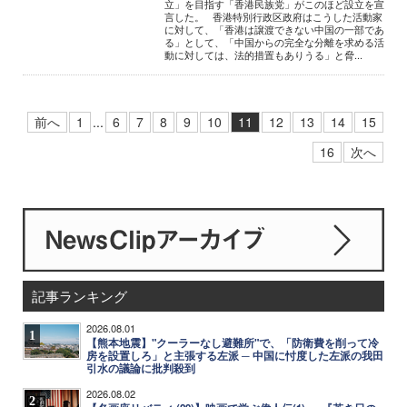
立」を目指す「香港民族党」がこのほど設立を宣
言した。 香港特別行政区政府はこうした活動家
に対して、「香港は譲渡できない中国の一部であ
る」として、「中国からの完全な分離を求める活
動に対しては、法的措置もありうる」と脅...
前へ
1
...
6
7
8
9
10
11
12
13
14
15
16
次へ
記事ランキング
2026.08.01
1
【熊本地震】"クーラーなし避難所"で、「防衛費を削って冷
房を設置しろ」と主張する左派 ─ 中国に忖度した左派の我田
引水の議論に批判殺到
2026.08.02
2