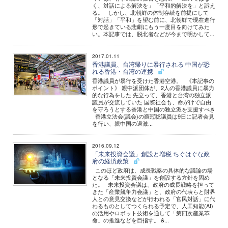
く、対話による解決を」「平和的解決を」と訴え
る。 しかし、北朝鮮の体制存続を前提にして
「対話」「平和」を望む前に、北朝鮮で現在進行
形で起きている悲劇にもう一度目を向けてみた
い。本記事では、脱北者などが今まで明かして...
2017.01.11
香港議員、台湾帰りに暴行される 中国が恐
れる香港・台湾の連携
香港議員が暴行を受けた香港空港。 《本記事の
ポイント》 親中派団体が、2人の香港議員に暴力
的な行為をした 先立って、香港と台湾の独立派
議員が交流していた 国際社会も、命がけで自由
を守ろうとする香港と中国の独立派を支援すべき
香港立法会(議会)の羅冠聡議員は9日に記者会見
を行い、親中国の過激...
2016.09.12
「未来投資会議」創設と増税 ちぐはぐな政
府の経済政策
このほど政府は、成長戦略の具体的な議論の場
となる「未来投資会議」を創設する方針を固め
た。 未来投資会議は、政府の成長戦略を担って
きた「産業競争力会議」と、政府の代表らと財界
人との意見交換などが行われる「官民対話」に代
わるものとしてつくられる予定で、人工知能(AI)
の活用やロボット技術を通して「第四次産業革
命」の推進などを目指す。 &...