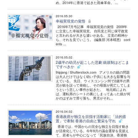
め、2014年に香港で起きた雨傘革命。 ...
2016.05.30
幸福実現党の覚悟
2016年7月号記事 幸福実現党の覚悟 2009年
に立党した幸福実現党。 自民党と同じ保守政党
と言われるが大きな違いがある。 立党の精神か
ら、それを見ていこう。 (編集部 河本晴恵) cont
ents ...
2016.05.02
2歳半の幼児が起こした悲劇 銃規制はどこま
ですべきか
thipjang / Shutterstock.com アメリカの銃の問題
は大人だけではなく幼い子供にも大きな影響を与
えている。 先日、ウィスコンシン州で2歳半の男
児が銃を誤って発砲し、その母親が死亡してしま
うという悲しい事件が起きた。 地元紙によれ
ば、運転席のシートの裏にしまってあった銃が何
かのはずみで滑り落ち、男児がそれ...
2016.04.02
香港政府が独立を目指す活動家に「法的措
置」で牽制 香港の自由と繁栄を守れ
香港では、中国からの完全な独立を目指す動き
が活発化している。今年9月の議会選挙を見据え
て、若者らが中心になって「民族自決、香港独