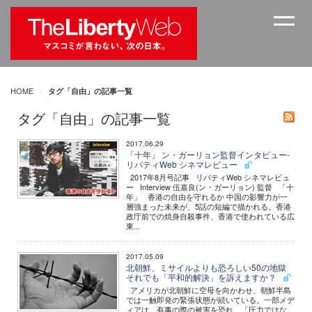
HOME
タグ「自由」の記事一覧
タグ「自由」の記事一覧
2017.06.29
「十年」 ン・ガーリョン監督インタビュー-
リバティWeb シネマレビュー
2017年8月号記事 リバティWeb シネマレビュ
ー Interview 伍嘉良(ン・ガーリョン) 監督 「十
年」 香港の自由を守れるか 中国の影響力が一
層強まった未来が、5話の短編で描かれる。香港
政庁前での焼身自殺事件、香港で使われている広
東...
2017.05.09
北朝鮮、ミサイルよりも恐ろしい50の地獄
それでも「平和的解決」を訴えますか？
アメリカが北朝鮮に空母を向かわせ、朝鮮半島
では一触即発の緊張状態が続いている。一部メデ
ィアは、有事の際の被害を恐れ、「圧力ではな