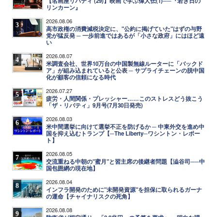
【名画座リバティ (29)】映画で学ぶ偉人伝(1)──『若き日の
リンカーン』
2026.08.06
3
高市政権の消費減税決定に、"公約に掲げていた"はずの与野
党が猛反発 ─ 一歩前進ではあるが「小さな政府」にはほど遠
い
2026.08.07
4
米調査会社、世界10万台の中国製無線ルーターに「バックド
ア」が組み込まれていると公表 ─ サプライチェーンの脱中国
化が顧客の信頼になる時代
2026.07.27
5
疲労・人間関係・プレッシャー……このストレスどう抜こう
「ザ・リバティ」9月号(7月30日発売)
2026.08.03
6
米中間選挙に向けて選挙不正を防げるか ─ 中東外交を進め中
国を抑え込むトランプ【─The Liberty─ワシントン・レポー
ト】
2026.08.05
7
交流重ねる中朝の"蜜月"と習主席の後継者問題【澁谷司──中
国包囲網の現在地】
2026.08.04
8
インフラ開発のために"未開発資源"を担保に取られるガーナ
の運命【チャイナリスクの死角】
2026.08.08
9