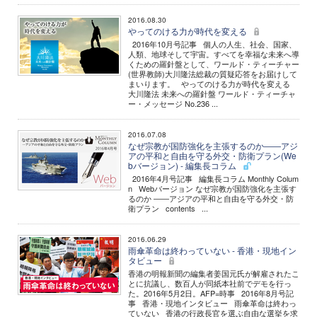
2016.08.30
やってのける力が時代を変える
2016年10月号記事 個人の人生、社会、国家、
人類、地球そして宇宙。すべてを幸福な未来へ導
くための羅針盤として、ワールド・ティーチャー
(世界教師)大川隆法総裁の質疑応答をお届けして
まいります。 やってのける力が時代を変える
大川隆法 未来への羅針盤 ワールド・ティーチャ
ー・メッセージ No.236 ...
2016.07.08
なぜ宗教が国防強化を主張するのか――アジ
アの平和と自由を守る外交・防衛プラン(We
bバージョン) - 編集長コラム
2016年4月号記事 編集長コラム Monthly Colum
n Webバージョン なぜ宗教が国防強化を主張す
るのか ――アジアの平和と自由を守る外交・防
衛プラン contents ...
2016.06.29
雨傘革命は終わっていない - 香港・現地イン
タビュー
香港の明報新聞の編集者姜国元氏が解雇されたこ
とに抗議し、数百人が同紙本社前でデモを行っ
た。2016年5月2日。AFP=時事 2016年8月号記
事 香港・現地インタビュー 雨傘革命は終わっ
ていない 香港の行政長官を選ぶ自由な選挙を求