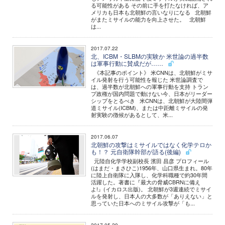
る可能性がある その前に手を打たなければ、ア
メリカも日本も北朝鮮の言いなりになる 北朝鮮
がまたミサイルの能力を向上させた。 北朝鮮
は...
2017.07.22
北、ICBM・SLBMの実験か 米世論の過半数
は軍事行動に賛成だが……
《本記事のポイント》 米CNNは、北朝鮮がミサ
イル発射を行う可能性を報じた 米世論調査で
は、過半数が北朝鮮への軍事行動を支持 トラン
プ政権が国内問題で動けない今、日本がリーダー
シップをとるべき 米CNNは、北朝鮮が大陸間弾
道ミサイル(ICBM)、または中距離ミサイルの発
射実験の徴候があるとして、米...
2017.06.07
北朝鮮の攻撃はミサイルではなく化学テロか
も！？ 元自衛隊幹部が語る(後編)
元陸自化学学校副校長 濱田 昌彦 プロフィール
(はまだ・まさひこ)1956年、山口県生まれ。80年
に陸上自衛隊に入隊し、化学科職種で約30年間
活躍した。著書に『最大の脅威CBRNに備え
よ!』(イカロス出版)。 北朝鮮が3週連続でミサイ
ルを発射し、日本人の大多数が「ありえない」と
思っていた日本へのミサイル攻撃が「も...