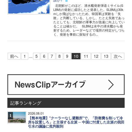
北朝鮮がこのほど、潜水艦発射弾道ミサイル(S
LBM)の発射に成功したと発表した。SLBMは30k
mしか飛ばなかったため、韓国軍は実験を「失
敗」と判断している。しかし、たとえ失敗であっ
たとしても、北朝鮮の軍事力が急速に向上してい
ることは確かだ。 SLBMは水中の潜水艦から発
射するため、レーダーなどで場所の特定がしづら
く、発射を事前に探知するの...
前へ
1
...
5
6
7
8
9
10
11
12
13
次へ
記事ランキング
2026.08.01
1
【熊本地震】"クーラーなし避難所"で、「防衛費を削って冷
房を設置しろ」と主張する左派 ─ 中国に忖度した左派の我田
引水の議論に批判殺到