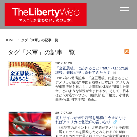
HOME
タグ「米軍」の記事一覧
タグ「米軍」の記事一覧
2017.10.29
「金正恩後」に起きること Part.1 - Q.北の崩
壊後、難民が押し寄せてきたら？
2017年12月号記事 「金正恩後」に起きること
アメリカが統治? 中国も崩壊? 日本は? アメリカ
が軍事行動を起こし、北朝鮮の体制が崩壊した場
合、どのような状況が生まれるか。そして、日本
はどう対応すべきか。 (編集部 山下格史、小林真
由美/写真 岡本淳志) &nb...
2017.07.30
北ミサイルが米中西部を射程に 今止めなけ
ればアメリカは北朝鮮の言いなり
《本記事のポイント》 北朝鮮がアメリカ中西部
に届くミサイルを開発したとみられる 2018年に
もアメリカ本土に届く核ミサイルが実戦配備され