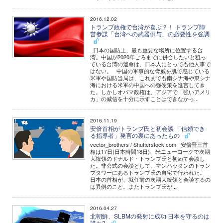
2016.12.02
トランプ政権で台湾が喜ぶ？！ トランプ陣
営参謀「台湾への武器供与」の必要性を強調
日本の国防上、最も重要な場所に位置する台
湾。中国が2020年ごろまでに併合したいと狙っ
ている台湾の運命は、日本人にとっても他人事で
はない。 中国の軍事的な脅威を肌で感じている
米軍や国防当局は、これまでも南シナ海や東シナ
海における米軍の中国への強硬策を進言してき
た。しかしオバマ政権は、アジアで「強いアメリ
カ」の威信を十分に示すことはできなかっ...
2016.11.19
安倍首相がトランプ氏と初会談 「信頼でき
る指導者」発言の裏にあったもの
vector_brothers / Shutterstock.com 安倍晋三首
相は17日(日本時間18日)、米ニューヨークで次期
大統領のドナルド・トランプ氏と初めて会談し
た。非公式の会談として、マンハッタンのトラン
プタワーにあるトランプ氏の自宅で行われた。
日本の首相が、就任前の次期大統領と会談するの
は異例のこと。またトランプ氏が...
2016.04.27
北朝鮮、SLBMの発射に成功 日本を守るのは
誰か?