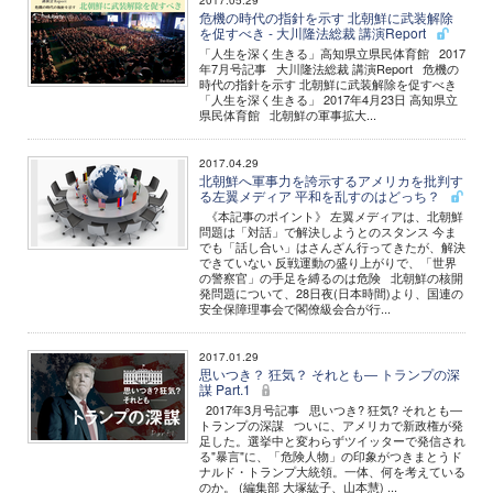
2017.05.29
危機の時代の指針を示す 北朝鮮に武装解除
を促すべき - 大川隆法総裁 講演Report
「人生を深く生きる」高知県立県民体育館 2017
年7月号記事 大川隆法総裁 講演Report 危機の
時代の指針を示す 北朝鮮に武装解除を促すべき
「人生を深く生きる」 2017年4月23日 高知県立
県民体育館 北朝鮮の軍事拡大...
2017.04.29
北朝鮮へ軍事力を誇示するアメリカを批判す
る左翼メディア 平和を乱すのはどっち？
《本記事のポイント》 左翼メディアは、北朝鮮
問題は「対話」で解決しようとのスタンス 今ま
でも「話し合い」はさんざん行ってきたが、解決
できていない 反戦運動の盛り上がりで、「世界
の警察官」の手足を縛るのは危険 北朝鮮の核開
発問題について、28日夜(日本時間)より、国連の
安全保障理事会で閣僚級会合が行...
2017.01.29
思いつき？ 狂気？ それとも― トランプの深
謀 Part.1
2017年3月号記事 思いつき? 狂気? それとも―
トランプの深謀 ついに、アメリカで新政権が発
足した。選挙中と変わらずツイッターで発信され
る"暴言"に、「危険人物」の印象がつきまとうド
ナルド・トランプ大統領。一体、何を考えている
のか。 (編集部 大塚紘子、山本慧) ...