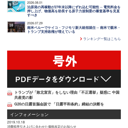
2026.08.01
9
泊原発の再稼動が27年末以降にずれ込む可能性 ─ 電気料金を
押し上げ、物価高を助長する原子力規制委の審査基準を見直
すべき
2026.07.29
10
南米ペルーでケイコ・フジモリ新大統領就任 ─ 南米で親米・
トランプ支持政権が増えている
ランキング一覧はこちら
トランプが「敗北宣言」をしない理由「不正選挙」疑惑に 中国
共産党の影
G20の日露首脳会談で 「日露平和条約」締結の決断を
インフォメーション
2019.10.18
消費税率引き上げに合わせた価格改定のお知らせ