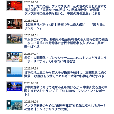
2026.07.30
2
「コロナ対策の顔」ファウチ氏の「公の場の発言と矛盾する
日記公開」「公聴会で100回以上の黙秘権行使」が物議 ─ ト
ランプ政権の最終的な狙いは「中国の責任追及」にある
2026.08.02
3
【名画座リバティ (29)】映画で学ぶ偉人伝(1)──『若き日の
リンカーン』
2026.07.31
4
マムダニNY市長、裕福な不動産所有者の個人情報公開で物議
─ さらに同氏の支持母体には親中活動家も入り込み、共産主
義へばく進
2026.07.27
5
疲労・人間関係・プレッシャー……このストレスどう抜こう
「ザ・リバティ」9月号(7月30日発売)
2026.07.29
6
日本の洋上風力から英大手が撤退を検討し、三菱離脱に続く
激震 ─ 政府はもう潔くエネルギー政策の転換を表明すべき
2026.08.03
7
米中間選挙に向けて選挙不正を防げるか ─ 中東外交を進め中
国を抑え込むトランプ【─The Liberty─ワシントン・レポー
ト】
2026.08.04
8
インフラ開発のために"未開発資源"を担保に取られるガーナ
の運命【チャイナリスクの死角】