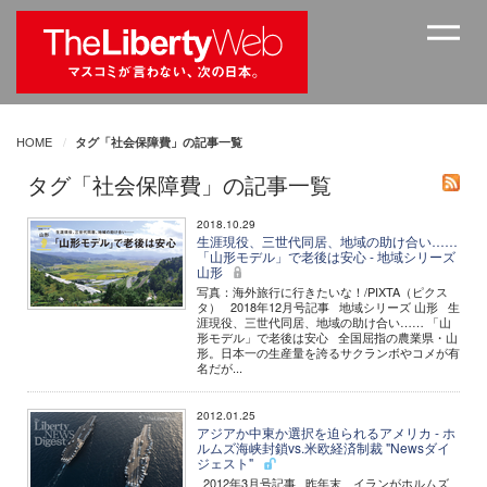
HOME
タグ「社会保障費」の記事一覧
タグ「社会保障費」の記事一覧
2018.10.29
生涯現役、三世代同居、地域の助け合い……
「山形モデル」で老後は安心 - 地域シリーズ
山形
写真：海外旅行に行きたいな！/PIXTA（ピクス
タ） 2018年12月号記事 地域シリーズ 山形 生
涯現役、三世代同居、地域の助け合い…… 「山
形モデル」で老後は安心 全国屈指の農業県・山
形。日本一の生産量を誇るサクランボやコメが有
名だが...
2012.01.25
アジアか中東か選択を迫られるアメリカ - ホ
ルムズ海峡封鎖vs.米欧経済制裁 "Newsダイ
ジェスト"
2012年3月号記事 昨年末、イランがホルムズ