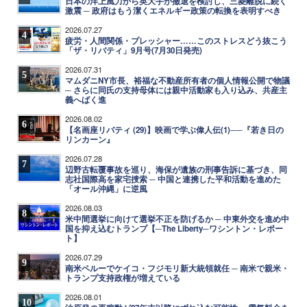
日本の洋上風力から英大手が撤退を検討し、三菱離脱に続く
激震 ─ 政府はもう潔くエネルギー政策の転換を表明すべき
2026.07.27
4
疲労・人間関係・プレッシャー……このストレスどう抜こう
「ザ・リバティ」9月号(7月30日発売)
2026.07.31
5
マムダニNY市長、裕福な不動産所有者の個人情報公開で物議
─ さらに同氏の支持母体には親中活動家も入り込み、共産主
義へばく進
2026.08.02
6
【名画座リバティ (29)】映画で学ぶ偉人伝(1)──『若き日の
リンカーン』
2026.07.28
7
辺野古転覆事故を巡り、海保が遺族の刑事告訴に基づき、同
志社国際高を家宅捜索 ─ 中国と連携した平和活動を進めた
「オール沖縄」に逆風
2026.08.03
8
米中間選挙に向けて選挙不正を防げるか ─ 中東外交を進め中
国を抑え込むトランプ【─The Liberty─ワシントン・レポー
ト】
2026.07.29
9
南米ペルーでケイコ・フジモリ新大統領就任 ─ 南米で親米・
トランプ支持政権が増えている
2026.08.01
10