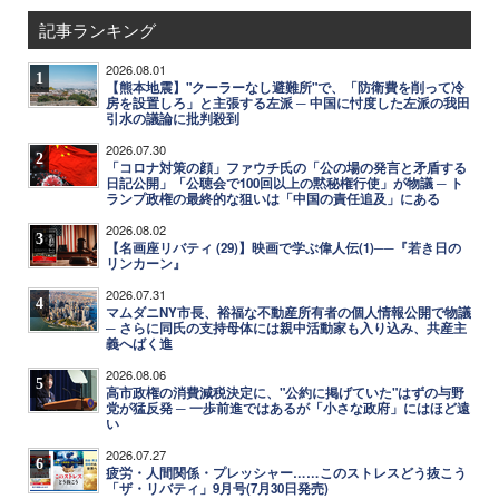
記事ランキング
2026.08.01
1
【熊本地震】"クーラーなし避難所"で、「防衛費を削って冷
房を設置しろ」と主張する左派 ─ 中国に忖度した左派の我田
引水の議論に批判殺到
2026.07.30
2
「コロナ対策の顔」ファウチ氏の「公の場の発言と矛盾する
日記公開」「公聴会で100回以上の黙秘権行使」が物議 ─ ト
ランプ政権の最終的な狙いは「中国の責任追及」にある
2026.08.02
3
【名画座リバティ (29)】映画で学ぶ偉人伝(1)──『若き日の
リンカーン』
2026.07.31
4
マムダニNY市長、裕福な不動産所有者の個人情報公開で物議
─ さらに同氏の支持母体には親中活動家も入り込み、共産主
義へばく進
2026.08.06
5
高市政権の消費減税決定に、"公約に掲げていた"はずの与野
党が猛反発 ─ 一歩前進ではあるが「小さな政府」にはほど遠
い
2026.07.27
6
疲労・人間関係・プレッシャー……このストレスどう抜こう
「ザ・リバティ」9月号(7月30日発売)