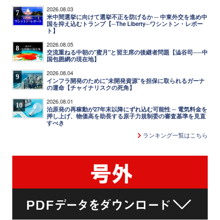
2026.08.03
7
米中間選挙に向けて選挙不正を防げるか ─ 中東外交を進め中
国を抑え込むトランプ【─The Liberty─ワシントン・レポー
ト】
2026.08.05
8
交流重ねる中朝の"蜜月"と習主席の後継者問題【澁谷司──中
国包囲網の現在地】
2026.08.04
9
インフラ開発のために"未開発資源"を担保に取られるガーナ
の運命【チャイナリスクの死角】
2026.08.01
10
泊原発の再稼動が27年末以降にずれ込む可能性 ─ 電気料金を
押し上げ、物価高を助長する原子力規制委の審査基準を見直
すべき
ランキング一覧はこちら