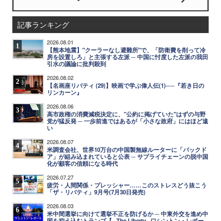
記事ランキング
2026.08.01
1
【熊本地震】"クーラーなし避難所"で、「防衛費を削って冷
房を設置しろ」と主張する左派 ─ 中国に忖度した左派の我田
引水の議論に批判殺到
2026.08.02
2
【名画座リバティ (29)】映画で学ぶ偉人伝(1)──『若き日の
リンカーン』
2026.08.06
3
高市政権の消費減税決定に、"公約に掲げていた"はずの与野
党が猛反発 ─ 一歩前進ではあるが「小さな政府」にはほど遠
い
2026.08.07
4
米調査会社、世界10万台の中国製無線ルーターに「バックド
ア」が組み込まれていると公表 ─ サプライチェーンの脱中国
化が顧客の信頼になる時代
2026.07.27
5
疲労・人間関係・プレッシャー……このストレスどう抜こう
「ザ・リバティ」9月号(7月30日発売)
2026.08.03
6
米中間選挙に向けて選挙不正を防げるか ─ 中東外交を進め中
国を抑え込むトランプ【─The Liberty─ワシントン・レポー