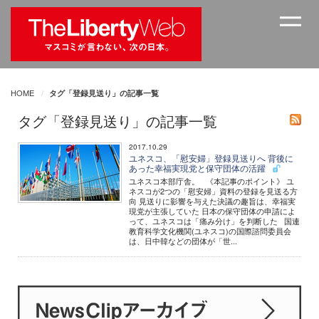
HOME
タグ「登録見送り」の記事一覧
タグ「登録見送り」の記事一覧
2017.10.29
ユネスコ、「慰安婦」登録見送りへ 背後に
あった幸福実現党と保守団体の活躍
ユネスコ本部庁舎。 《本記事のポイント》 ユ
ネスコが2つの「慰安婦」資料の登録を見送る方
向 見送りに影響を与えた決議の趣旨は、幸福実
現党が主張していた 日本の保守団体の申請によ
って、ユネスコは「痛み分け」を判断した 国連
教育科学文化機関(ユネスコ)の国際諮問委員会
は、日中韓などの団体が「世...