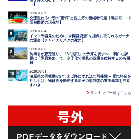
ト】
2026.08.05
7
交流重ねる中朝の"蜜月"と習主席の後継者問題【澁谷司──中
国包囲網の現在地】
2026.08.04
8
インフラ開発のために"未開発資源"を担保に取られるガーナ
の運命【チャイナリスクの死角】
2026.08.08
9
防衛省が想定通り、「8.9兆円」の予算を要求へ ─ 明白な課
題は「隊員集め」で、少子化で現状の規模を維持するのも困
難
2026.08.01
10
泊原発の再稼動が27年末以降にずれ込む可能性 ─ 電気料金を
押し上げ、物価高を助長する原子力規制委の審査基準を見直
すべき
ランキング一覧はこちら