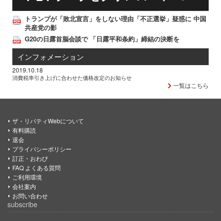
トランプが「敗北宣言」をしない理由「不正選挙」疑惑に 中国
共産党の影
G20の日露首脳会談で 「日露平和条約」締結の決断を
インフォメーション
2019.10.18
消費税率引き上げに合わせた価格改定のお知らせ
一覧はこちら
ザ・リバティWebについて
有料購読
退会
プライバシーポリシー
訂正・おわび
FAQ よくある質問
ご利用環境
会社案内
お問い合わせ
subscribe