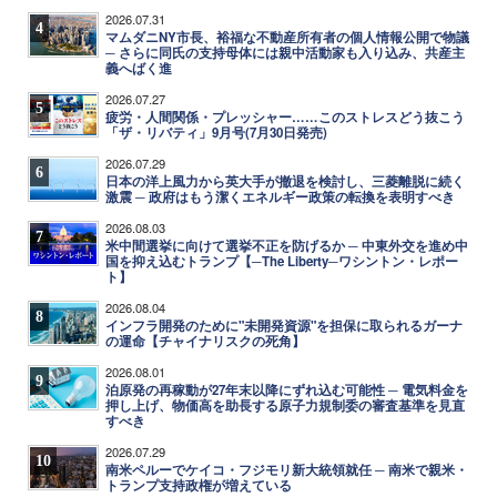
2026.07.31
4
マムダニNY市長、裕福な不動産所有者の個人情報公開で物議
─ さらに同氏の支持母体には親中活動家も入り込み、共産主
義へばく進
2026.07.27
5
疲労・人間関係・プレッシャー……このストレスどう抜こう
「ザ・リバティ」9月号(7月30日発売)
2026.07.29
6
日本の洋上風力から英大手が撤退を検討し、三菱離脱に続く
激震 ─ 政府はもう潔くエネルギー政策の転換を表明すべき
2026.08.03
7
米中間選挙に向けて選挙不正を防げるか ─ 中東外交を進め中
国を抑え込むトランプ【─The Liberty─ワシントン・レポー
ト】
2026.08.04
8
インフラ開発のために"未開発資源"を担保に取られるガーナ
の運命【チャイナリスクの死角】
2026.08.01
9
泊原発の再稼動が27年末以降にずれ込む可能性 ─ 電気料金を
押し上げ、物価高を助長する原子力規制委の審査基準を見直
すべき
2026.07.29
10
南米ペルーでケイコ・フジモリ新大統領就任 ─ 南米で親米・
トランプ支持政権が増えている