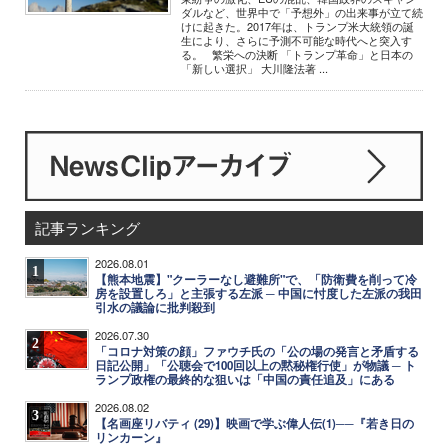
ダルなど、世界中で「予想外」の出来事が立て続
けに起きた。2017年は、トランプ米大統領の誕
生により、さらに予測不可能な時代へと突入す
る。 繁栄への決断 「トランプ革命」と日本の
「新しい選択」 大川隆法著 ...
記事ランキング
2026.08.01
1
【熊本地震】"クーラーなし避難所"で、「防衛費を削って冷
房を設置しろ」と主張する左派 ─ 中国に忖度した左派の我田
引水の議論に批判殺到
2026.07.30
2
「コロナ対策の顔」ファウチ氏の「公の場の発言と矛盾する
日記公開」「公聴会で100回以上の黙秘権行使」が物議 ─ ト
ランプ政権の最終的な狙いは「中国の責任追及」にある
2026.08.02
3
【名画座リバティ (29)】映画で学ぶ偉人伝(1)──『若き日の
リンカーン』