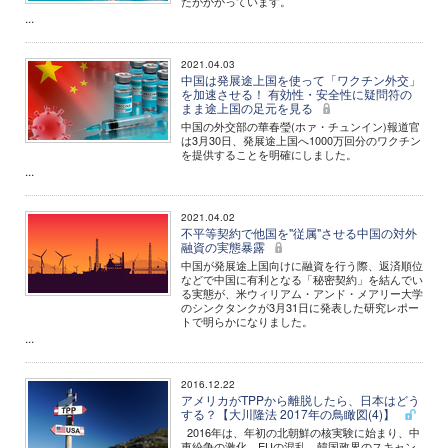
たがかかっています。
...
2021.04.03
中国は発展途上国を使って「ワクチン外交」
を加速させる！ 有効性・安全性に疑問符の
まま途上国の足元を見る
中国の外交部の華春瑩(ホァ・チュンイン)報道官
は3月30日、発展途上国へ1000万回分のワクチン
を提供することを明確にしました。
...
2021.04.02
不平等契約で他国を"従属"させる中国の対外
融資の実態暴露
中国が発展途上国向けに融資を行う際、返済順位
などで中国に有利となる「秘密契約」を結んでい
る実態が、米ウィリアム・アンド・メアリー大学
のシンクタンクが3月31日に発表した研究レポー
トで明らかになりました。
...
2016.12.22
アメリカがTPPから離脱したら、日本はどう
する？【大川隆法 2017年の鳥瞰図(4)】
2016年は、年初の北朝鮮の核実験に始まり、中
東紛争の激化、EUの混乱、韓国政界のスキャン