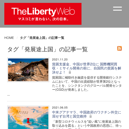
HOME
タグ「発展途上国」の記事一覧
タグ「発展途上国」の記事一覧
2021.11.20
貧困支援金、中国が世界2位に 国際機関買
収・ミサイル開発の前に、自国民の貧困を解
決せよ！
貧困国に補助付き融資を提供する開発銀行システ
ムにおいて、中国の出資総額が世界第2位となっ
たことを、シンクタンクのグローバル開発センタ
ー(CGD)が発表しました。
...
2021.06.05
中米グアテマラ、中国政府のワクチン外交に
屈せず台湾と国交維持
「新型コロナウィルスを"追い風"に発展途上国の
取り込みを図る」という中国政府の思惑に、待っ