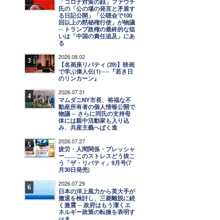
「コロナ対策の顔」ファウチ
氏の「公の場の発言と矛盾す
る日記公開」「公聴会で100
回以上の黙秘権行使」が物議
─ トランプ政権の最終的な狙
いは「中国の責任追及」にあ
る
2026.08.02
3
【名画座リバティ (29)】映画
で学ぶ偉人伝(1)──『若き日
のリンカーン』
2026.07.31
4
マムダニNY市長、裕福な不
動産所有者の個人情報公開で
物議 ─ さらに同氏の支持母
体には親中活動家も入り込
み、共産主義へばく進
2026.07.27
5
疲労・人間関係・プレッシャ
ー……このストレスどう抜こ
う「ザ・リバティ」9月号(7
月30日発売)
2026.07.29
6
日本の洋上風力から英大手が
撤退を検討し、三菱離脱に続
く激震 ─ 政府はもう潔くエ
ネルギー政策の転換を表明す
べき