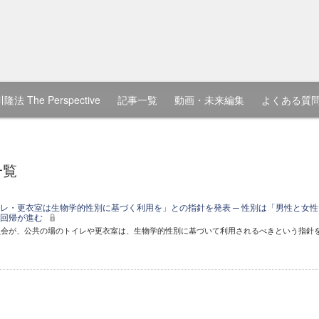
隆法 The Perspective
記事一覧
動画・未来編集
よくある質
一覧
レ・更衣室は生物学的性別に基づく利用を」との指針を発表 ─ 性別は「男性と女性
の回帰が進む
員会が、公共の場のトイレや更衣室は、生物学的性別に基づいて利用されるべきという指針