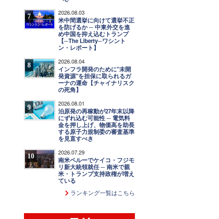
2026.08.03
7
米中間選挙に向けて選挙不正
を防げるか ─ 中東外交を進
め中国を抑え込むトランプ
【─The Liberty─ワシント
ン・レポート】
2026.08.04
8
インフラ開発のために"未開
発資源"を担保に取られるガ
ーナの運命【チャイナリスク
の死角】
2026.08.01
9
泊原発の再稼動が27年末以降
にずれ込む可能性 ─ 電気料
金を押し上げ、物価高を助長
する原子力規制委の審査基準
を見直すべき
2026.07.29
10
南米ペルーでケイコ・フジモ
リ新大統領就任 ─ 南米で親
米・トランプ支持政権が増え
ている
ランキング一覧はこちら