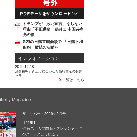
トランプが「敗北宣言」をしない
理由「不正選挙」疑惑に 中国共産
党の影
G20の日露首脳会談で 「日露平和
条約」締結の決断を
インフォメーション
2019.10.18
消費税率引き上げに合わせた価格改定のお知
らせ
一覧はこちら
iberty Magazine
ザ・リバティ2026年9月号
【特集】
◎ 疲労・人間関係・プレッシャー こ
のストレスどう抜こう