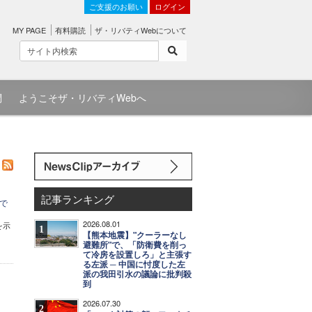
ご支援のお願い
ログイン
MY PAGE
有料購読
ザ・リバティWebについて
問
ようこそザ・リバティWebへ
記事ランキング
で
2026.08.01
を示
1
【熊本地震】"クーラーなし
避難所"で、「防衛費を削っ
て冷房を設置しろ」と主張す
る左派 ─ 中国に忖度した左
派の我田引水の議論に批判殺
到
2026.07.30
2