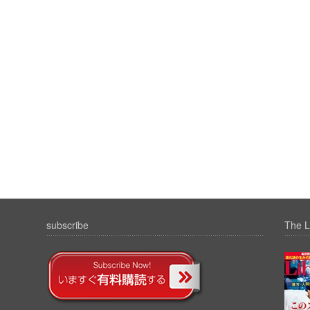
subscribe
The L