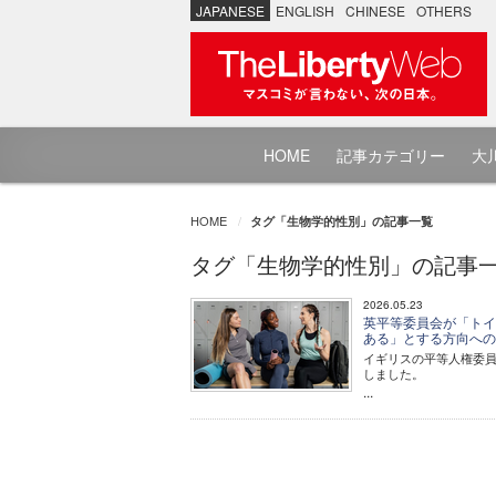
JAPANESE
ENGLISH
CHINESE
OTHERS
HOME
記事カテゴリー
大川
HOME
タグ「生物学的性別」の記事一覧
タグ「生物学的性別」の記事
2026.05.23
英平等委員会が「トイ
ある」とする方向へ
イギリスの平等人権委
しました。
...