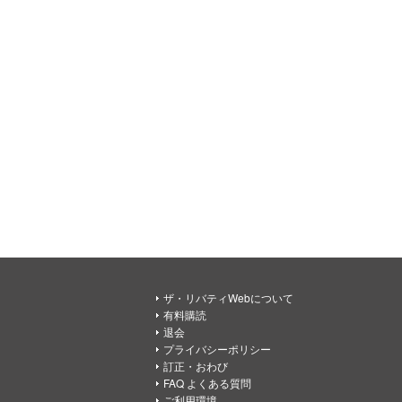
ザ・リバティWebについて
有料購読
退会
プライバシーポリシー
訂正・おわび
FAQ よくある質問
ご利用環境