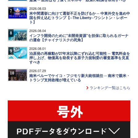
2026.08.03
7
米中間選挙に向けて選挙不正を防げるか ─ 中東外交を進め中
国を抑え込むトランプ【─The Liberty─ワシントン・レポー
ト】
2026.08.04
8
インフラ開発のために"未開発資源"を担保に取られるガーナ
の運命【チャイナリスクの死角】
2026.08.01
9
泊原発の再稼動が27年末以降にずれ込む可能性 ─ 電気料金を
押し上げ、物価高を助長する原子力規制委の審査基準を見直
すべき
2026.07.29
10
南米ペルーでケイコ・フジモリ新大統領就任 ─ 南米で親米・
トランプ支持政権が増えている
ランキング一覧はこちら