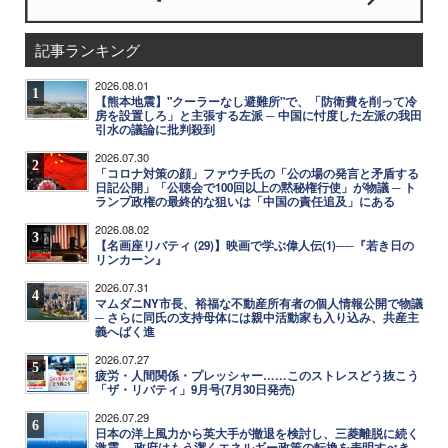
記事ランキング
2026.08.01
1
【熊本地震】"クーラーなし避難所"で、「防衛費を削って冷
房を設置しろ」と主張する左派 ─ 中国に忖度した左派の我田
引水の議論に批判殺到
2026.07.30
2
「コロナ対策の顔」ファウチ氏の「公の場の発言と矛盾する
日記公開」「公聴会で100回以上の黙秘権行使」が物議 ─ ト
ランプ政権の最終的な狙いは「中国の責任追及」にある
2026.08.02
3
【名画座リバティ (29)】映画で学ぶ偉人伝(1)──『若き日の
リンカーン』
2026.07.31
4
マムダニNY市長、裕福な不動産所有者の個人情報公開で物議
─ さらに同氏の支持母体には親中活動家も入り込み、共産主
義へばく進
2026.07.27
5
疲労・人間関係・プレッシャー……このストレスどう抜こう
「ザ・リバティ」9月号(7月30日発売)
2026.07.29
6
日本の洋上風力から英大手が撤退を検討し、三菱離脱に続く
激震 ─ 政府はもう潔くエネルギー政策の転換を表明すべき