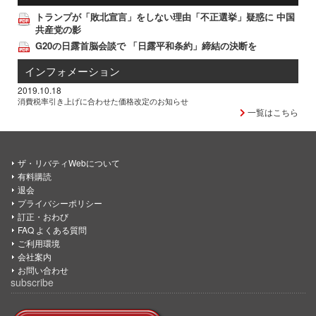
トランプが「敗北宣言」をしない理由「不正選挙」疑惑に 中国
共産党の影
G20の日露首脳会談で 「日露平和条約」締結の決断を
インフォメーション
2019.10.18
消費税率引き上げに合わせた価格改定のお知らせ
一覧はこちら
ザ・リバティWebについて
有料購読
退会
プライバシーポリシー
訂正・おわび
FAQ よくある質問
ご利用環境
会社案内
お問い合わせ
subscribe