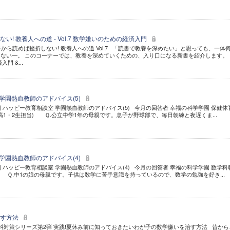
! 教養人への道 - Vol.7 数学嫌いのための経済入門
書から読めば挫折しない! 教養人への道 Vol.7 「読書で教養を深めたい」と思っても、一体
ない―。 このコーナーでは、教養を深めていくための、入り口になる新書を紹介します。 
門 &...
 学園熱血教師のアドバイス(5)
5回 ハッピー教育相談室 学園熱血教師のアドバイス(5) 今月の回答者 幸福の科学学園 保健体
・高1・2生担当) Ｑ.公立中学1年の母親です。息子が野球部で、毎日朝練と夜遅くま...
 学園熱血教師のアドバイス(4)
4回 ハッピー教育相談室 学園熱血教師のアドバイス(4) 今月の回答者 幸福の科学学園 数学科
) Ｑ.中1の娘の母親です。子供は数学に苦手意識を持っているので、数学の勉強を好き...
治す方法
各教科対策シリーズ第2弾 実践!夏休み前に知っておきたいわが子の数学嫌いを治す方法 昔から