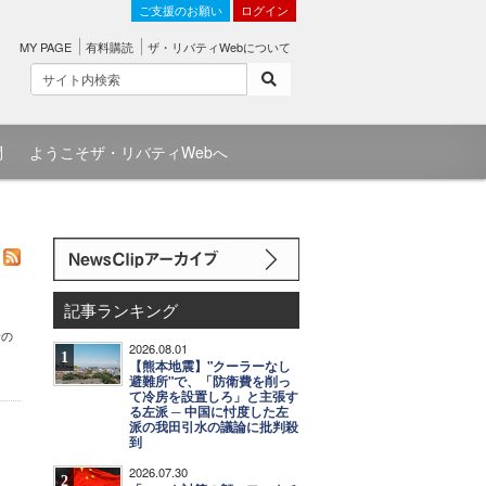
ご支援のお願い
ログイン
MY PAGE
有料購読
ザ・リバティWebについて
問
ようこそザ・リバティWebへ
記事ランキング
身の
2026.08.01
1
【熊本地震】"クーラーなし
避難所"で、「防衛費を削っ
て冷房を設置しろ」と主張す
る左派 ─ 中国に忖度した左
派の我田引水の議論に批判殺
到
2026.07.30
2