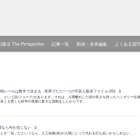
隆法 The Perspective
記事一覧
動画・未来編集
よくある質
明レベルは数学で決まる - 世界でただ一つの宇宙人最深ファイル 053
」という説(ジョーク)があります。それは、人間離れした頭の良さを持ったハンガリー出
、良くも悪くも科学の発展に多大な貢献をしたからです。
岡潔ならAIを信じない
とが「知」だというなら、人工知能(AI)が人間にとって代わる日も近いかもしれない。