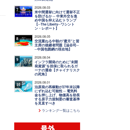
ま
2026.08.03
7
米中間選挙に向けて選挙不正
を防げるか ─ 中東外交を進
め中国を抑え込むトランプ
【─The Liberty─ワシント
ン・レポート】
2026.08.05
8
交流重ねる中朝の"蜜月"と習
主席の後継者問題【澁谷司─
─中国包囲網の現在地】
2026.08.04
9
インフラ開発のために"未開
発資源"を担保に取られるガ
ーナの運命【チャイナリスク
の死角】
2026.08.01
10
泊原発の再稼動が27年末以降
にずれ込む可能性 ─ 電気料
金を押し上げ、物価高を助長
する原子力規制委の審査基準
を見直すべき
ランキング一覧はこちら