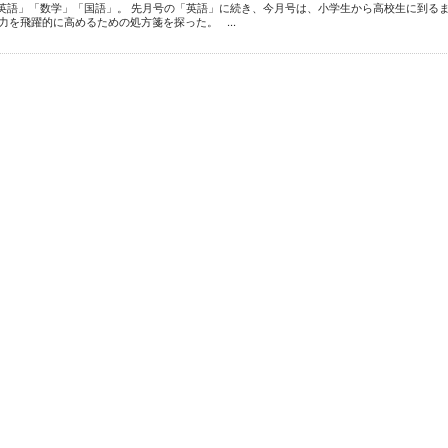
英語」「数学」「国語」。 先月号の「英語」に続き、今月号は、小学生から高校生に到る
力を飛躍的に高めるための処方箋を探った。 ...