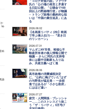
「コロナ対策の顔」ファウチ
氏の「公の場の発言と矛盾す
る日記公開」「公聴会で100
回以上の黙秘権行使」が物議
─ トランプ政権の最終的な狙
いは「中国の責任追及」にあ
る
何か
Vo
2026.08.02
3
【名画座リバティ (29)】映画
で学ぶ偉人伝(1)──『若き日
のリンカーン』
2026.07.31
4
マムダニNY市長、裕福な不
育科
動産所有者の個人情報公開で
物議 ─ さらに同氏の支持母
体には親中活動家も入り込
み、共産主義へばく進
2026.08.06
5
高市政権の消費減税決定
に、"公約に掲げていた"はず
教諭
の与野党が猛反発 ─ 一歩前
進ではあるが「小さな政府」
にはほど遠い
2026.07.27
6
疲労・人間関係・プレッシャ
ー……このストレスどう抜こ
う「ザ・リバティ」9月号(7
、
月30日発売)