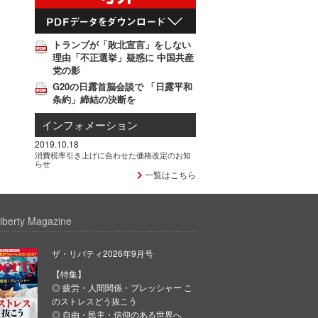
トランプが「敗北宣言」をしない
理由「不正選挙」疑惑に 中国共産
党の影
G20の日露首脳会談で 「日露平和
条約」締結の決断を
インフォメーション
2019.10.18
消費税率引き上げに合わせた価格改定のお知
らせ
一覧はこちら
iberty Magazine
ザ・リバティ2026年9月号
【特集】
◎ 疲労・人間関係・プレッシャー こ
のストレスどう抜こう
◎ 自由・民主・信仰のある世界へ