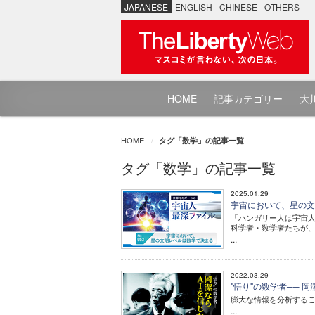
JAPANESE
ENGLISH
CHINESE
OTHERS
HOME
記事カテゴリー
大川
HOME
タグ「数学」の記事一覧
タグ「数学」の記事一覧
2025.01.29
宇宙において、星の文
「ハンガリー人は宇宙人
科学者・数学者たちが
...
2022.03.29
"悟り"の数学者── 
膨大な情報を分析するこ
...