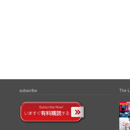
subscribe
The L