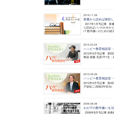
2016.11.29
新書から読めば挫折しない
2017年1月号記事 新
ら読めばいいのか分から
l.7 数学嫌いのための経済入
2012.03.24
ハッピー教育相談室 -
2012年5月号記事 第
教諭 後藤 克彦(中1生
2012.02.26
ハッピー教育相談室 -
2012年4月号記事 第
戸波祐二(高校2年担当
2006.06.08
わが子の数学嫌いを
2006年8月号記事 