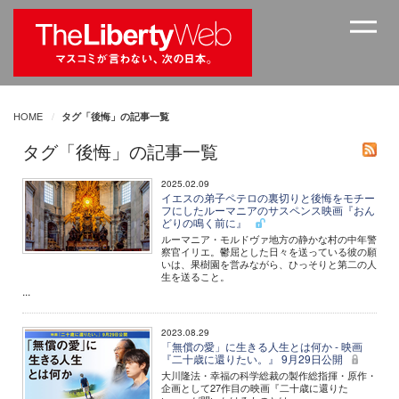
HOME
タグ「後悔」の記事一覧
タグ「後悔」の記事一覧
2025.02.09
イエスの弟子ペテロの裏切りと後悔をモチー
フにしたルーマニアのサスペンス映画『おん
どりの鳴く前に』
ルーマニア・モルドヴァ地方の静かな村の中年警
察官イリエ。鬱屈とした日々を送っている彼の願
いは、果樹園を営みながら、ひっそりと第二の人
生を送ること。
...
2023.08.29
「無償の愛」に生きる人生とは何か - 映画
『二十歳に還りたい。』 9月29日公開
大川隆法・幸福の科学総裁の製作総指揮・原作・
企画として27作目の映画『二十歳に還りた