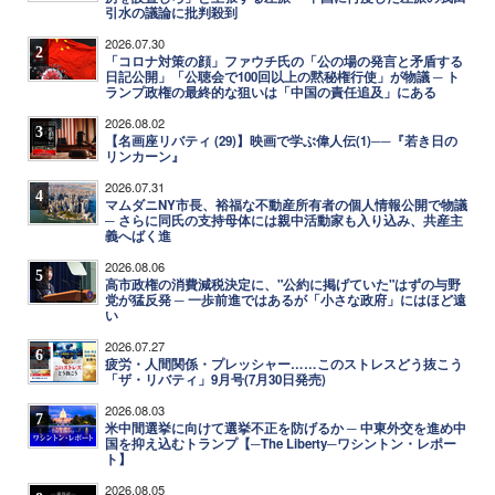
引水の議論に批判殺到
2026.07.30
2
「コロナ対策の顔」ファウチ氏の「公の場の発言と矛盾する
日記公開」「公聴会で100回以上の黙秘権行使」が物議 ─ ト
ランプ政権の最終的な狙いは「中国の責任追及」にある
2026.08.02
3
【名画座リバティ (29)】映画で学ぶ偉人伝(1)──『若き日の
リンカーン』
2026.07.31
4
マムダニNY市長、裕福な不動産所有者の個人情報公開で物議
─ さらに同氏の支持母体には親中活動家も入り込み、共産主
義へばく進
2026.08.06
5
高市政権の消費減税決定に、"公約に掲げていた"はずの与野
党が猛反発 ─ 一歩前進ではあるが「小さな政府」にはほど遠
い
2026.07.27
6
疲労・人間関係・プレッシャー……このストレスどう抜こう
「ザ・リバティ」9月号(7月30日発売)
2026.08.03
7
米中間選挙に向けて選挙不正を防げるか ─ 中東外交を進め中
国を抑え込むトランプ【─The Liberty─ワシントン・レポー
ト】
2026.08.05