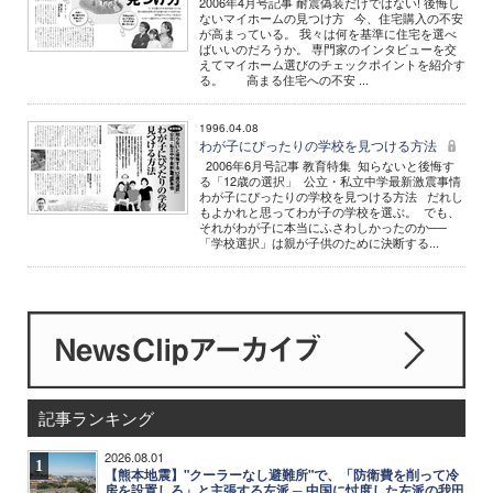
2006年4月号記事 耐震偽装だけではない! 後悔し
ないマイホームの見つけ方 今、住宅購入の不安
が高まっている。 我々は何を基準に住宅を選べ
ばいいのだろうか。 専門家のインタビューを交
えてマイホーム選びのチェックポイントを紹介す
る。 高まる住宅への不安 ...
1996.04.08
わが子にぴったりの学校を見つける方法
2006年6月号記事 教育特集 知らないと後悔す
る「12歳の選択」 公立・私立中学最新激震事情
わが子にぴったりの学校を見つける方法 だれし
もよかれと思ってわが子の学校を選ぶ。 でも、
それがわが子に本当にふさわしかったのか──
「学校選択」は親が子供のために決断する...
記事ランキング
2026.08.01
1
【熊本地震】"クーラーなし避難所"で、「防衛費を削って冷
房を設置しろ」と主張する左派 ─ 中国に忖度した左派の我田