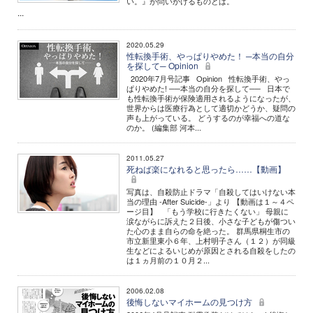
い。』が問いかけるものとは。
...
2020.05.29
性転換手術、やっぱりやめた！ ─本当の自分
を探して─ Opinion
2020年7月号記事 Opinion 性転換手術、やっ
ぱりやめた! ──本当の自分を探して── 日本で
も性転換手術が保険適用されるようになったが、
世界からは医療行為として適切かどうか、疑問の
声も上がっている。 どうするのが幸福への道な
のか。 (編集部 河本...
2011.05.27
死ねば楽になれると思ったら……【動画】
写真は、自殺防止ドラマ「自殺してはいけない本
当の理由 -After Suicide-」より 【動画は１～４ペ
ージ目】 「もう学校に行きたくない」 母親に
涙ながらに訴えた２日後、小さな子どもが傷つい
た心のまま自らの命を絶った。 群馬県桐生市の
市立新里東小６年、上村明子さん（１２）が同級
生などによるいじめが原因とされる自殺をしたの
は１ヵ月前の１０月２...
2006.02.08
後悔しないマイホームの見つけ方