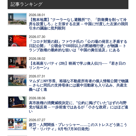
記事ランキング
2026.08.01
1
【熊本地震】"クーラーなし避難所"で、「防衛費を削って冷
房を設置しろ」と主張する左派 ─ 中国に忖度した左派の我田
引水の議論に批判殺到
2026.07.30
2
「コロナ対策の顔」ファウチ氏の「公の場の発言と矛盾する
日記公開」「公聴会で100回以上の黙秘権行使」が物議 ─ ト
ランプ政権の最終的な狙いは「中国の責任追及」にある
2026.08.02
3
【名画座リバティ (29)】映画で学ぶ偉人伝(1)──『若き日の
リンカーン』
2026.07.31
4
マムダニNY市長、裕福な不動産所有者の個人情報公開で物議
─ さらに同氏の支持母体には親中活動家も入り込み、共産主
義へばく進
2026.08.06
5
高市政権の消費減税決定に、"公約に掲げていた"はずの与野
党が猛反発 ─ 一歩前進ではあるが「小さな政府」にはほど遠
い
2026.07.27
6
疲労・人間関係・プレッシャー……このストレスどう抜こう
「ザ・リバティ」9月号(7月30日発売)