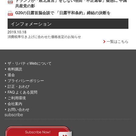
トランプが「敗北宣言」をしない理由「不正選挙」疑惑に 中国
共産党の影
G20の日露首脳会談で 「日露平和条約」締結の決断を
インフォメーション
2019.10.18
消費税率引き上げに合わせた価格改定のお知らせ
一覧はこちら
ザ・リバティWebについて
有料購読
退会
プライバシーポリシー
訂正・おわび
FAQ よくある質問
ご利用環境
会社案内
お問い合わせ
subscribe