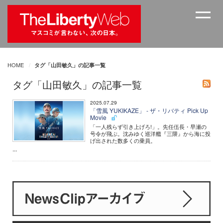
HOME
タグ「山田敏久」の記事一覧
タグ「山田敏久」の記事一覧
2025.07.29
「雪風 YUKIKAZE」 - ザ・リバティ Pick Up
Movie
「一人残らず引き上げろ!」。先任伍長・早瀬の
号令が飛ぶ。沈みゆく巡洋艦『三隈』から海に投
げ出された数多くの乗員。
...