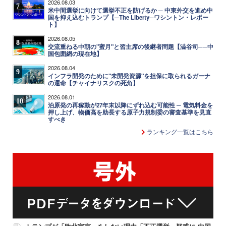
2026.08.03
7
米中間選挙に向けて選挙不正を防げるか ─ 中東外交を進め中
国を抑え込むトランプ【─The Liberty─ワシントン・レポー
ト】
2026.08.05
8
交流重ねる中朝の"蜜月"と習主席の後継者問題【澁谷司──中
国包囲網の現在地】
2026.08.04
9
インフラ開発のために"未開発資源"を担保に取られるガーナ
の運命【チャイナリスクの死角】
2026.08.01
10
泊原発の再稼動が27年末以降にずれ込む可能性 ─ 電気料金を
押し上げ、物価高を助長する原子力規制委の審査基準を見直
すべき
ランキング一覧はこちら