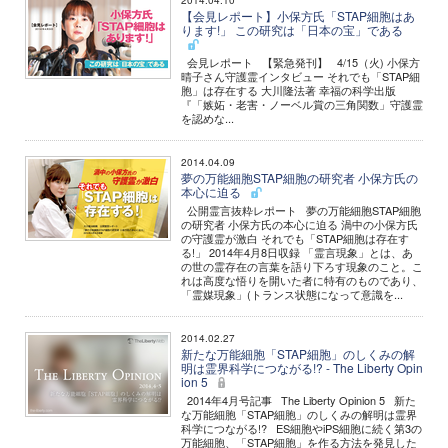
2014.04.10
【会見レポート】小保方氏「STAP細胞はあ
ります!」 この研究は「日本の宝」である
会見レポート 【緊急発刊】 4/15（火) 小保方
晴子さん守護霊インタビュー それでも「STAP細
胞」は存在する 大川隆法著 幸福の科学出版
『「嫉妬・老害・ノーベル賞の三角関数」守護霊
を認めな...
2014.04.09
夢の万能細胞STAP細胞の研究者 小保方氏の
本心に迫る
公開霊言抜粋レポート 夢の万能細胞STAP細胞
の研究者 小保方氏の本心に迫る 渦中の小保方氏
の守護霊が激白 それでも「STAP細胞は存在す
る!」 2014年4月8日収録 「霊言現象」とは、あ
の世の霊存在の言葉を語り下ろす現象のこと。こ
れは高度な悟りを開いた者に特有のものであり、
「霊媒現象」(トランス状態になって意識を...
2014.02.27
新たな万能細胞「STAP細胞」のしくみの解
明は霊界科学につながる!? - The Liberty Opin
ion 5
2014年4月号記事 The Liberty Opinion 5 新た
な万能細胞「STAP細胞」のしくみの解明は霊界
科学につながる!? ES細胞やiPS細胞に続く第3の
万能細胞、「STAP細胞」を作る方法を発見した