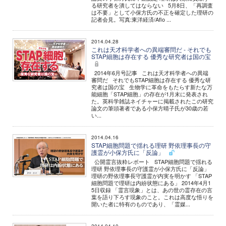
る研究者を潰してはならない 5月8日、「再調査
は不要」として小保方氏の不正を確定した理研の
記者会見。写真:東洋経済/Aflo ...
2014.04.28
これは天才科学者への異端審問だ - それでも
STAP細胞は存在する 優秀な研究者は国の宝
2014年6月号記事 これは天才科学者への異端
審問だ それでもSTAP細胞は存在する 優秀な研
究者は国の宝 生物学に革命をもたらす新たな万
能細胞「STAP細胞」の存在が1月末に発表され
た。英科学雑誌ネイチャーに掲載されたこの研究
論文の筆頭著者である小保方晴子氏が30歳の若
い...
2014.04.16
STAP細胞問題で揺れる理研 野依理事長の守
護霊が小保方氏に「反論」
公開霊言抜粋レポート STAP細胞問題で揺れる
理研 野依理事長の守護霊が小保方氏に「反論」
理研の野依理事長守護霊が内実を明かす 「STAP
細胞問題で理研は内紛状態にある」 2014年4月1
5日収録 「霊言現象」とは、あの世の霊存在の言
葉を語り下ろす現象のこと。これは高度な悟りを
開いた者に特有のものであり、「霊媒...