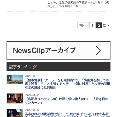
ことを、理化学研究所の研究チームが1月末に発
表した。小保方晴子・研...
前へ
1
2
次へ
記事ランキング
2026.08.01
1
【熊本地震】"クーラーなし避難所"で、「防衛費を削って冷
房を設置しろ」と主張する左派 ─ 中国に忖度した左派の我田
引水の議論に批判殺到
2026.08.02
2
【名画座リバティ (29)】映画で学ぶ偉人伝(1)──『若き日の
リンカーン』
2026.08.06
3
高市政権の消費減税決定に、"公約に掲げていた"はずの与野