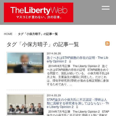
HOME
タグ「小保方晴子」の記事一覧
タグ「小保方晴子」の記事一覧
2014.06.28
急ぐべきはSTAP細胞の存在の証明 - The Lib
erty Opinion 2
2014年8月号記事 The Liberty Opinion 2 急ぐ
べきはSTAP細胞の存在の証明 STAP細胞をめぐ
る問題で、混乱が続いている。 小保方晴子氏は6
月上旬、主要論文の撤回に同意した。だがこれ
は、理化学研究所(理研)が進める検証実験に参加
するためであり、...
2014.05.29
STAP論文の小保方氏に不正認定 - 理研は人
類に貢献する研究者を潰してはならない - Th
e Liberty Opinion 2
2014年7月号記事 The Liberty Opinion 2 STAP
論文の小保方氏に不正認定 理研は人類に貢献す