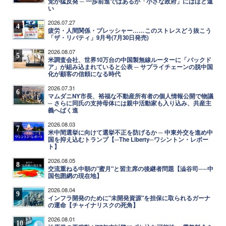
党が猛反発 ─ 一歩前進ではあるが「小さな政府」にはほど遠
い
2026.07.27
4
疲労・人間関係・プレッシャー……このストレスどう抜こう
「ザ・リバティ」9月号(7月30日発売)
2026.08.07
5
米調査会社、世界10万台の中国製無線ルーターに「バックド
ア」が組み込まれていると公表 ─ サプライチェーンの脱中国
化が顧客の信頼になる時代
2026.07.31
6
マムダニNY市長、裕福な不動産所有者の個人情報公開で物議
─ さらに同氏の支持母体には親中活動家も入り込み、共産主
義へばく進
2026.08.03
7
米中間選挙に向けて選挙不正を防げるか ─ 中東外交を進め中
国を抑え込むトランプ【─The Liberty─ワシントン・レポー
ト】
2026.08.05
8
交流重ねる中朝の"蜜月"と習主席の後継者問題【澁谷司──中
国包囲網の現在地】
2026.08.04
9
インフラ開発のために"未開発資源"を担保に取られるガーナ
の運命【チャイナリスクの死角】
2026.08.01
10