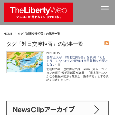
HOME
タグ「対日交渉拒否」の記事一覧
タグ「対日交渉拒否」の記事一覧
2024.03.27
金与正氏が「対日交渉拒否」を表明 「もし
トラ」になったら北朝鮮は岸田首相を必要と
しない
北朝鮮の金正恩総書記の妹、金与正(キム・ヨジ
ョン)朝鮮労働党副部長が26日、「日本側とのい
かなる接触や交渉も無視し、拒否する」とする談
話を発表しました。
...