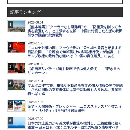
記事ランキング
2026.08.01
1
【熊本地震】"クーラーなし避難所"で、「防衛費を削って冷
房を設置しろ」と主張する左派 ─ 中国に忖度した左派の我田
引水の議論に批判殺到
2026.07.30
2
「コロナ対策の顔」ファウチ氏の「公の場の発言と矛盾する
日記公開」「公聴会で100回以上の黙秘権行使」が物議 ─ ト
ランプ政権の最終的な狙いは「中国の責任追及」にある
2026.08.02
3
【名画座リバティ (29)】映画で学ぶ偉人伝(1)──『若き日の
リンカーン』
2026.07.31
4
マムダニNY市長、裕福な不動産所有者の個人情報公開で物議
─ さらに同氏の支持母体には親中活動家も入り込み、共産主
義へばく進
2026.07.27
5
疲労・人間関係・プレッシャー……このストレスどう抜こう
「ザ・リバティ」9月号(7月30日発売)
2026.07.29
6
日本の洋上風力から英大手が撤退を検討し、三菱離脱に続く
激震 ─ 政府はもう潔くエネルギー政策の転換を表明すべき