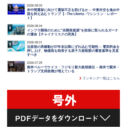
2026.08.03
7
米中間選挙に向けて選挙不正を防げるか ─ 中東外交を進め中
国を抑え込むトランプ【─The Liberty─ワシントン・レポー
ト】
2026.08.04
8
インフラ開発のために"未開発資源"を担保に取られるガーナ
の運命【チャイナリスクの死角】
2026.08.01
9
泊原発の再稼動が27年末以降にずれ込む可能性 ─ 電気料金を
押し上げ、物価高を助長する原子力規制委の審査基準を見直
すべき
2026.07.29
10
南米ペルーでケイコ・フジモリ新大統領就任 ─ 南米で親米・
トランプ支持政権が増えている
ランキング一覧はこちら