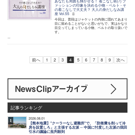
あなたも周囲も輝かせる！ 着こなし術(7) フ
ァッションの印象を決める小物・ベルト - そ
の着こなしで大丈夫？ 大人の身だしなみ講
座 Vol.55
今回は、普段はジャケットの内側に隠れてあまり
目に留めることがないと思いがちで、実はかなり
目立ってしまっている小物、ベルトの取り扱いで
す。
...
前へ
1
2
3
4
5
6
7
8
9
次へ
記事ランキング
2026.08.01
1
【熊本地震】"クーラーなし避難所"で、「防衛費を削って冷
房を設置しろ」と主張する左派 ─ 中国に忖度した左派の我田
引水の議論に批判殺到