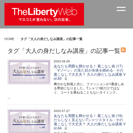
HOME
タグ「大人の身だしなみ講座」の記事一覧
タグ「大人の身だしなみ講座」の記事一覧
2023.08.29
あなたも周囲も輝かせる！ 着こなし術 (17)
「Vゾーン」の見た目が全体を締める - その
着こなしで大丈夫？ 大人の身だしなみ講座 V
ol.65
爽やかな秋風と共に、ファッションが1番楽しめ
る季節になりました。Tシャツ1枚だけではな
く、コートを重ねることもないタイミング。
...
2023.07.27
あなたも周囲も輝かせる！ 着こなし術 (16)
だらしなく見えないTシャツスタイル - その
着こなしで大丈夫？ 大人の身だしなみ講座 V
ol.64