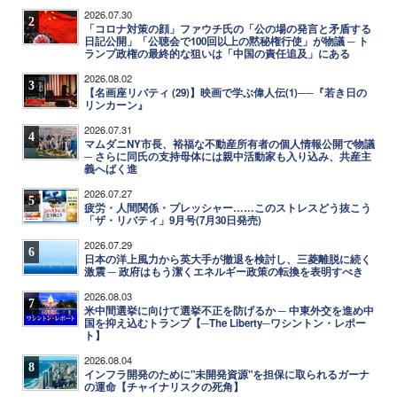
2026.07.30
2
「コロナ対策の顔」ファウチ氏の「公の場の発言と矛盾する
日記公開」「公聴会で100回以上の黙秘権行使」が物議 ─ ト
ランプ政権の最終的な狙いは「中国の責任追及」にある
2026.08.02
3
【名画座リバティ (29)】映画で学ぶ偉人伝(1)──『若き日の
リンカーン』
2026.07.31
4
マムダニNY市長、裕福な不動産所有者の個人情報公開で物議
─ さらに同氏の支持母体には親中活動家も入り込み、共産主
義へばく進
2026.07.27
5
疲労・人間関係・プレッシャー……このストレスどう抜こう
「ザ・リバティ」9月号(7月30日発売)
2026.07.29
6
日本の洋上風力から英大手が撤退を検討し、三菱離脱に続く
激震 ─ 政府はもう潔くエネルギー政策の転換を表明すべき
2026.08.03
7
米中間選挙に向けて選挙不正を防げるか ─ 中東外交を進め中
国を抑え込むトランプ【─The Liberty─ワシントン・レポー
ト】
2026.08.04
8
インフラ開発のために"未開発資源"を担保に取られるガーナ
の運命【チャイナリスクの死角】