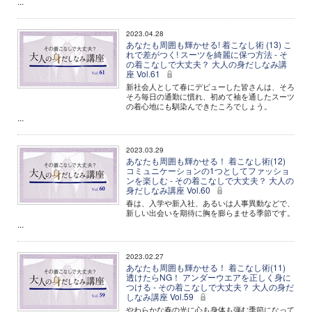
...
2023.04.28
あなたも周囲も輝かせる! 着こなし術 (13) こ
れで差がつく! スーツを綺麗に保つ方法 - そ
の着こなしで大丈夫？ 大人の身だしなみ講
座 Vol.61
新社会人として春にデビューした皆さんは、そろ
そろ毎日の通勤に慣れ、初めて袖を通したスーツ
の着心地にも馴染んできたころでしょう。
...
2023.03.29
あなたも周囲も輝かせる！ 着こなし術(12)
コミュニケーションの1つとしてファッショ
ンを楽しむ - その着こなしで大丈夫？ 大人の
身だしなみ講座 Vol.60
春は、入学や新入社、あるいは人事異動などで、
新しい出会いを期待に胸を膨らませる季節です。
...
2023.02.27
あなたも周囲も輝かせる！ 着こなし術(11)
透けたらNG！ アンダーウエアを正しく身に
つける - その着こなしで大丈夫？ 大人の身だ
しなみ講座 Vol.59
やわらかな春の光に心も身体も弾む季節になって