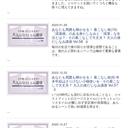
きました。ジャケットを脱いでくつろぐ機会も
徐々に増えてきますね。
...
2023.01.29
あなたも周囲も輝かせる！ 着こなし術(10)
「清潔感」のある身だしなみと「清潔」な生
活とは？ - その着こなしで大丈夫？ 大人の身
だしなみ講座 Vol.58
毎日の生活で身の回りが清潔な状態であること
は、他の人と関わるシーンでは極めて重要な要素
です。
...
2022.12.22
あなたも周囲も輝かせる！ 着こなし術(9) 年
末年始はさりげない小物使いを - その着こな
しで大丈夫？ 大人の身だしなみ講座 Vol.57
いつの時代にも流行に左右されることなく、ジャ
ストフィットのスーツスタイル(ジャケット+パン
ツスタイル)が醸し出す安定感や清潔感は、あら
ゆるシーンで高い好感度を得ます。
...
2022.10.27