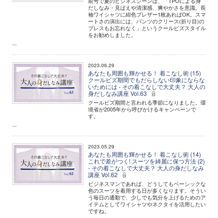
前号で夏のビジネスシーンは、「TPOによる身
だしなみ・見ばえや清潔感、爽やかさを意識。長
袖ワイシャツに紺色ブレザー1枚あればOK。スマ
ートさの演出には、パンツのクリース(折り目)の
プレスもお忘れなく」というクールビズスタイル
をお勧めしました。
...
2023.06.29
あなたも周囲も輝かせる！ 着こなし術 (15)
クールビズ期間でもだらしない印象にならな
いためには - その着こなしで大丈夫？ 大人の
身だしなみ講座 Vol.63
クールビズ期間と言われる季節になりました。環
境省が2005年から呼びかけるキャンペーンで
す。
...
2023.05.29
あなたも周囲も輝かせる！ 着こなし術 (14)
これで差がつく! スーツを綺麗に保つ方法 (2)
- その着こなしで大丈夫？ 大人の身だしなみ
講座 Vol.62
ビジネスマンであれば、どうしてもベーシックな
色のスーツを着用する日が多くなります。そうい
う毎日の通勤で、少しでも気分を上げるためのア
イテムとしてワイシャツやネクタイを活用したい
ですね。