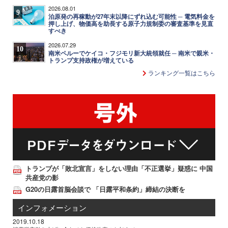
2026.08.01
9
泊原発の再稼動が27年末以降にずれ込む可能性 ─ 電気料金を
押し上げ、物価高を助長する原子力規制委の審査基準を見直
すべき
2026.07.29
10
南米ペルーでケイコ・フジモリ新大統領就任 ─ 南米で親米・
トランプ支持政権が増えている
ランキング一覧はこちら
トランプが「敗北宣言」をしない理由「不正選挙」疑惑に 中国
共産党の影
G20の日露首脳会談で 「日露平和条約」締結の決断を
インフォメーション
2019.10.18