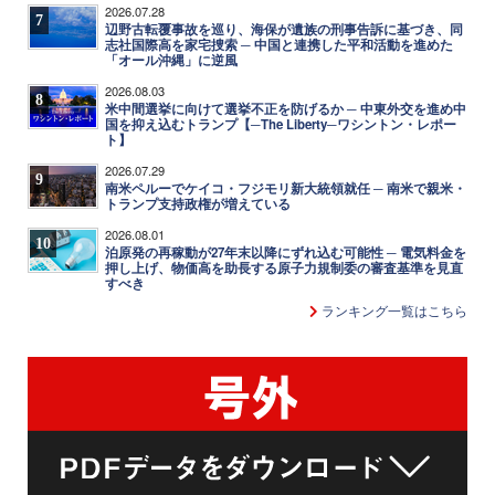
2026.07.28
7
辺野古転覆事故を巡り、海保が遺族の刑事告訴に基づき、同
志社国際高を家宅捜索 ─ 中国と連携した平和活動を進めた
「オール沖縄」に逆風
2026.08.03
8
米中間選挙に向けて選挙不正を防げるか ─ 中東外交を進め中
国を抑え込むトランプ【─The Liberty─ワシントン・レポー
ト】
2026.07.29
9
南米ペルーでケイコ・フジモリ新大統領就任 ─ 南米で親米・
トランプ支持政権が増えている
2026.08.01
10
泊原発の再稼動が27年末以降にずれ込む可能性 ─ 電気料金を
押し上げ、物価高を助長する原子力規制委の審査基準を見直
すべき
ランキング一覧はこちら