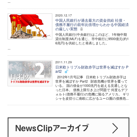
...
2020.12.17
中国人民銀行が過去最大の資金供給 社債・
債務不履行の前年比倍増からわかる中国経済
の厳しい実態
中国人民銀行(中央銀行)はこのほど、1年物中期
貸出制度(MLF)を通じ、市中銀行に9500億元(約1
6兆円)を供給したと発表しました。
...
2011.11.29
日米欧トリプル財政赤字は世界を滅ぼすか P
art2
2012年1月号記事 日米欧トリプル財政赤字は
世界を滅ぼすか Part2 財政危機が世界を覆って
いる。 国の借金が1000兆円を超える見通しとな
った日本。 債務上限引き上げ問題で 何度もデフ
ォルト(債務不履行)の危機に陥るアメリカ。 ギリ
シャを皮切りに南欧に広がるユーロ圏の債務危...