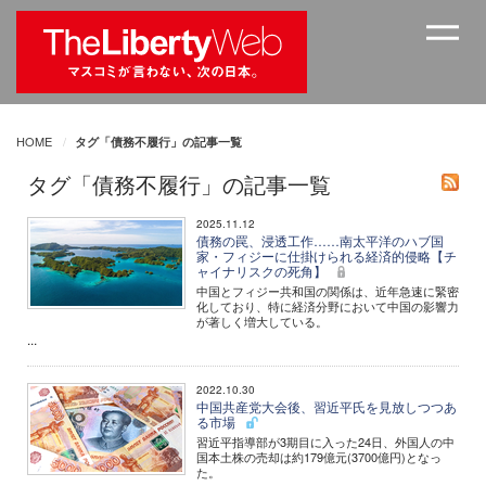
HOME
タグ「債務不履行」の記事一覧
タグ「債務不履行」の記事一覧
2025.11.12
債務の罠、浸透工作……南太平洋のハブ国
家・フィジーに仕掛けられる経済的侵略【チ
ャイナリスクの死角】
中国とフィジー共和国の関係は、近年急速に緊密
化しており、特に経済分野において中国の影響力
が著しく増大している。
...
2022.10.30
中国共産党大会後、習近平氏を見放しつつあ
る市場
習近平指導部が3期目に入った24日、外国人の中
国本土株の売却は約179億元(3700億円)となっ
た。