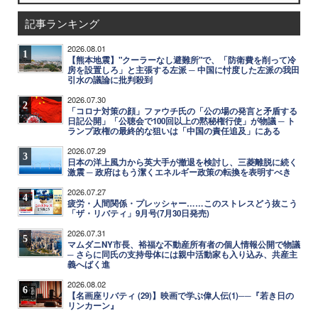
記事ランキング
2026.08.01
1
【熊本地震】"クーラーなし避難所"で、「防衛費を削って冷
房を設置しろ」と主張する左派 ─ 中国に忖度した左派の我田
引水の議論に批判殺到
2026.07.30
2
「コロナ対策の顔」ファウチ氏の「公の場の発言と矛盾する
日記公開」「公聴会で100回以上の黙秘権行使」が物議 ─ ト
ランプ政権の最終的な狙いは「中国の責任追及」にある
2026.07.29
3
日本の洋上風力から英大手が撤退を検討し、三菱離脱に続く
激震 ─ 政府はもう潔くエネルギー政策の転換を表明すべき
2026.07.27
4
疲労・人間関係・プレッシャー……このストレスどう抜こう
「ザ・リバティ」9月号(7月30日発売)
2026.07.31
5
マムダニNY市長、裕福な不動産所有者の個人情報公開で物議
─ さらに同氏の支持母体には親中活動家も入り込み、共産主
義へばく進
2026.08.02
6
【名画座リバティ (29)】映画で学ぶ偉人伝(1)──『若き日の
リンカーン』