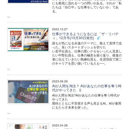
にも根底に流れる一つの問いがある。それが「私
たちは『自己中』な仕事をしていないか」であ
る。
...
2023.10.27
仕事ができるようになるには 「ザ・リバテ
ィ」12月号(10月30日発売)
誰もが気になる永遠のテーマに、敢えて直球で迫
った。良いスタートダッシュを切りた
い若手社員も、仕事の悪いクセをいったん見直し
たい中堅社員も、仕事の極意を振り返り、後進の
者に伝えていきたい熟練社員も、生涯現役で第二
のキャリアを思い描いている人も──。
...
2023.06.29
AIが人間を淘汰？ AIがあなたの仕事を奪う時
代がやってきた
AIが人間を淘汰?AIがあなたの仕事を奪う時代が
やってきた
期待とともに不安視する声も高まるAI。AIが雇用
にもたらす未来を探った。
...
2023.04.28