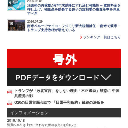
2026.08.01
9
泊原発の再稼動が27年末以降にずれ込む可能性 ─ 電気料金を
押し上げ、物価高を助長する原子力規制委の審査基準を見直
すべき
2026.07.29
10
南米ペルーでケイコ・フジモリ新大統領就任 ─ 南米で親米・
トランプ支持政権が増えている
ランキング一覧はこちら
トランプが「敗北宣言」をしない理由「不正選挙」疑惑に 中国
共産党の影
G20の日露首脳会談で 「日露平和条約」締結の決断を
インフォメーション
2019.10.18
消費税率引き上げに合わせた価格改定のお知らせ