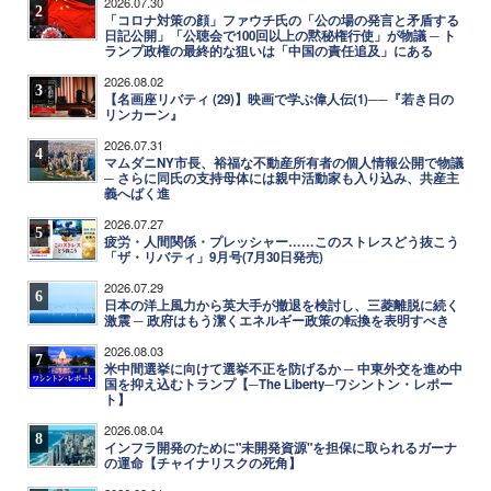
2026.07.30
2
「コロナ対策の顔」ファウチ氏の「公の場の発言と矛盾する
日記公開」「公聴会で100回以上の黙秘権行使」が物議 ─ ト
ランプ政権の最終的な狙いは「中国の責任追及」にある
2026.08.02
3
【名画座リバティ (29)】映画で学ぶ偉人伝(1)──『若き日の
リンカーン』
2026.07.31
4
マムダニNY市長、裕福な不動産所有者の個人情報公開で物議
─ さらに同氏の支持母体には親中活動家も入り込み、共産主
義へばく進
2026.07.27
5
疲労・人間関係・プレッシャー……このストレスどう抜こう
「ザ・リバティ」9月号(7月30日発売)
2026.07.29
6
日本の洋上風力から英大手が撤退を検討し、三菱離脱に続く
激震 ─ 政府はもう潔くエネルギー政策の転換を表明すべき
2026.08.03
7
米中間選挙に向けて選挙不正を防げるか ─ 中東外交を進め中
国を抑え込むトランプ【─The Liberty─ワシントン・レポー
ト】
2026.08.04
8
インフラ開発のために"未開発資源"を担保に取られるガーナ
の運命【チャイナリスクの死角】