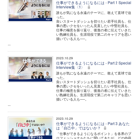
仕事ができるようになるには - Part 1 Special
Interview集〈1〉
誰もが気になる永遠のテーマに、敢えて直球で迫
った。
良いスタートダッシュを切りたい若手社員も、仕
事の悪いクセをいったん見直したい中堅社員も、
仕事の極意を振り返り、後進の者に伝えていきた
い熟練社員も、生涯現役で第二のキャリアを思い
描いている人も──。
...
2023.10.29
仕事ができるようになるには - Part 2 Special
Interview集〈2〉
誰もが気になる永遠のテーマに、敢えて直球で迫
った。
良いスタートダッシュを切りたい若手社員も、仕
事の悪いクセをいったん見直したい中堅社員も、
仕事の極意を振り返り、後進の者に伝えていきた
い熟練社員も、生涯現役で第二のキャリアを思い
描いている人も──。
...
2023.10.29
仕事ができるようになるには - Part 3 あなた
は「自己中」ではないか？
「仕事ができるようになるポイント」を各界のプ
ロフェッショナルたちに聞いてきたが、どの内容