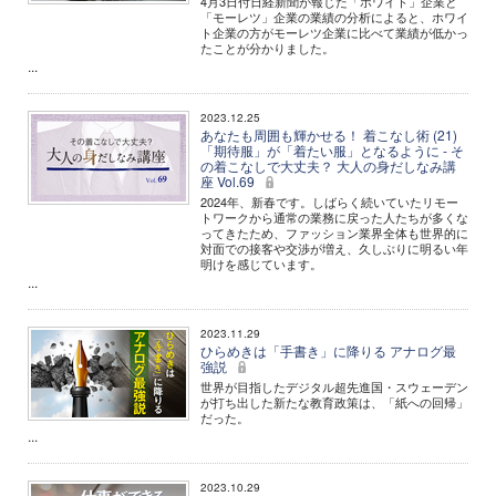
4月3日付日経新聞が報じた「ホワイト」企業と
「モーレツ」企業の業績の分析によると、ホワイ
ト企業の方がモーレツ企業に比べて業績が低かっ
たことが分かりました。
...
2023.12.25
あなたも周囲も輝かせる！ 着こなし術 (21)
「期待服」が「着たい服」となるように - そ
の着こなしで大丈夫？ 大人の身だしなみ講
座 Vol.69
2024年、新春です。しばらく続いていたリモー
トワークから通常の業務に戻った人たちが多くな
ってきたため、ファッション業界全体も世界的に
対面での接客や交渉が増え、久しぶりに明るい年
明けを感じています。
...
2023.11.29
ひらめきは「手書き」に降りる アナログ最
強説
世界が目指したデジタル超先進国・スウェーデン
が打ち出した新たな教育政策は、「紙への回帰」
だった。
...
2023.10.29