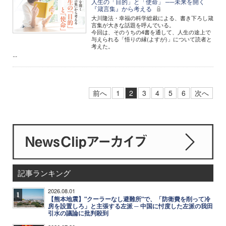
人生の「目的」と「使命」 ──未来を開く
『箴言集』から考える
大川隆法・幸福の科学総裁による、書き下ろし箴
言集が大きな話題を呼んでいる。
今回は、そのうちの4書を通して、人生の途上で
与えられる「悟りの縁(よすが)」について読者と
考えた。
...
前へ
1
2
3
4
5
6
次へ
記事ランキング
2026.08.01
1
【熊本地震】"クーラーなし避難所"で、「防衛費を削って冷
房を設置しろ」と主張する左派 ─ 中国に忖度した左派の我田
引水の議論に批判殺到