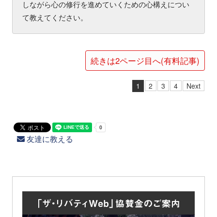
しながら心の修行を進めていくための心構えについ
て教えてください。
続きは2ページ目へ(有料記事)
1
2
3
4
Next
友達に教える