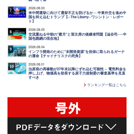
2026.08.03
7
米中間選挙に向けて選挙不正を防げるか ─ 中東外交を進め中
国を抑え込むトランプ【─The Liberty─ワシントン・レポー
ト】
2026.08.05
8
交流重ねる中朝の"蜜月"と習主席の後継者問題【澁谷司──中
国包囲網の現在地】
2026.08.04
9
インフラ開発のために"未開発資源"を担保に取られるガーナ
の運命【チャイナリスクの死角】
2026.08.01
10
泊原発の再稼動が27年末以降にずれ込む可能性 ─ 電気料金を
押し上げ、物価高を助長する原子力規制委の審査基準を見直
すべき
ランキング一覧はこちら