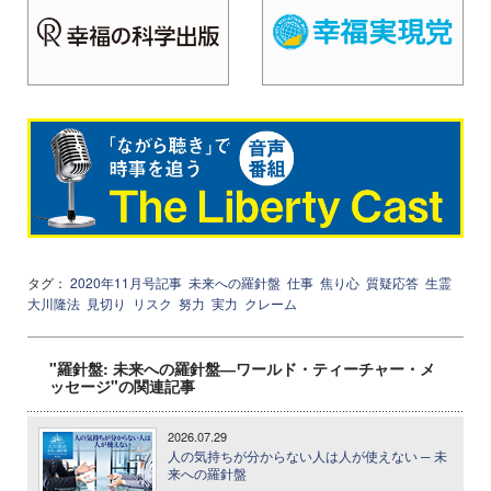
タグ：
2020年11月号記事
未来への羅針盤
仕事
焦り心
質疑応答
生霊
大川隆法
見切り
リスク
努力
実力
クレーム
"羅針盤: 未来への羅針盤―ワールド・ティーチャー・メ
ッセージ"の関連記事
2026.07.29
人の気持ちが分からない人は人が使えない ─ 未
来への羅針盤