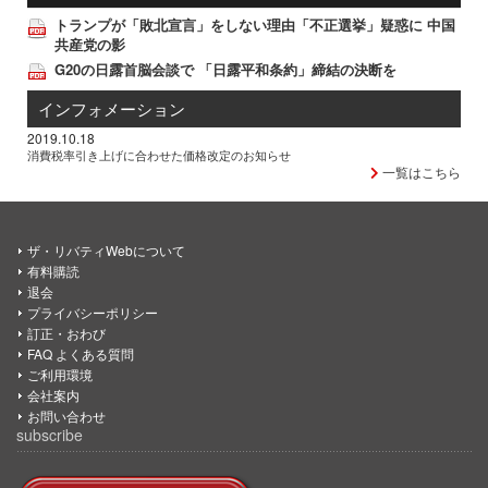
トランプが「敗北宣言」をしない理由「不正選挙」疑惑に 中国
共産党の影
G20の日露首脳会談で 「日露平和条約」締結の決断を
インフォメーション
2019.10.18
消費税率引き上げに合わせた価格改定のお知らせ
一覧はこちら
ザ・リバティWebについて
有料購読
退会
プライバシーポリシー
訂正・おわび
FAQ よくある質問
ご利用環境
会社案内
お問い合わせ
subscribe