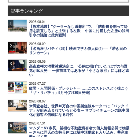
記事ランキング
2026.08.01
1
【熊本地震】"クーラーなし避難所"で、「防衛費を削って冷
房を設置しろ」と主張する左派 ─ 中国に忖度した左派の我田
引水の議論に批判殺到
2026.08.02
2
【名画座リバティ (29)】映画で学ぶ偉人伝(1)──『若き日の
リンカーン』
2026.08.06
3
高市政権の消費減税決定に、"公約に掲げていた"はずの与野
党が猛反発 ─ 一歩前進ではあるが「小さな政府」にはほど遠
い
2026.07.27
4
疲労・人間関係・プレッシャー……このストレスどう抜こう
「ザ・リバティ」9月号(7月30日発売)
2026.08.07
5
米調査会社、世界10万台の中国製無線ルーターに「バックド
ア」が組み込まれていると公表 ─ サプライチェーンの脱中国
化が顧客の信頼になる時代
2026.07.31
6
マムダニNY市長、裕福な不動産所有者の個人情報公開で物議
─ さらに同氏の支持母体には親中活動家も入り込み、共産主
義へばく進