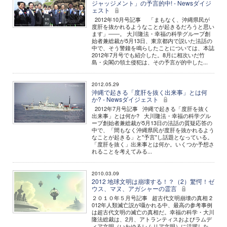
ジャッジメント」の予言的中! - Newsダイジ
ェスト
2012年10月号記事 「まもなく、沖縄県民が
度肝を抜かれるようなことが起きるだろうと思い
ます」――。 大川隆法・幸福の科学グループ創
始者兼総裁が5月13日、東京都内で説いた法話の
中で、そう警鐘を鳴らしたことについては、本誌
2012年7月号でも紹介した。8月に相次いだ竹
島・尖閣の領土侵犯は、その予言が的中した...
2012.05.29
沖縄で起きる「度肝を抜く出来事」とは何
か? - Newsダイジェスト
2012年7月号記事 沖縄で起きる「度肝を抜く
出来事」とは何か? 大川隆法・幸福の科学グル
ープ創始者兼総裁が5月13日の法話の質疑応答の
中で、「間もなく沖縄県民が度肝を抜かれるよう
なことが起きる」と"予言"し話題となっている。
「度肝を抜く」出来事とは何か。いくつか予想さ
れることを考えてみる...
2010.03.09
2012 地球文明は崩壊する！？（2）驚愕！ゼ
ウス、マヌ、アガシャーの霊言
２０１０年５月号記事 超古代文明崩壊の真相 2
012年人類滅亡説が囁かれる中、最高の参考事例
は超古代文明の滅亡の真相だ。幸福の科学・大川
隆法総裁は、2月、アトランティスおよびラムデ
ィア文明（いわゆるレムリア文明）に活躍した