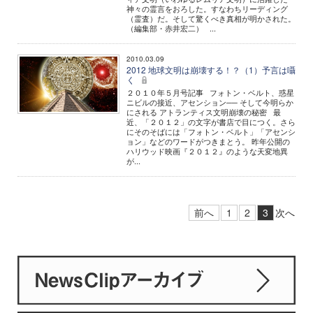
神々の霊言をおろした。すなわちリーディング
（霊査）だ。そして驚くべき真相が明かされた。
（編集部・赤井宏二） ...
2010.03.09
2012 地球文明は崩壊する！？（1）予言は囁
く
２０１０年５月号記事 フォトン・ベルト、惑星
ニビルの接近、アセンション── そして今明らか
にされる アトランティス文明崩壊の秘密 最
近、「２０１２」の文字が書店で目につく。さら
にそのそばには「フォトン・ベルト」「アセンシ
ョン」などのワードがつきまとう。 昨年公開の
ハリウッド映画『２０１２』のような天変地異
が...
前へ
1
2
3
次へ