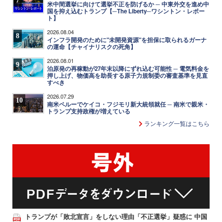
米中間選挙に向けて選挙不正を防げるか ─ 中東外交を進め中
国を抑え込むトランプ【─The Liberty─ワシントン・レポー
ト】
2026.08.04
8
インフラ開発のために"未開発資源"を担保に取られるガーナ
の運命【チャイナリスクの死角】
2026.08.01
9
泊原発の再稼動が27年末以降にずれ込む可能性 ─ 電気料金を
押し上げ、物価高を助長する原子力規制委の審査基準を見直
すべき
2026.07.29
10
南米ペルーでケイコ・フジモリ新大統領就任 ─ 南米で親米・
トランプ支持政権が増えている
ランキング一覧はこちら
トランプが「敗北宣言」をしない理由「不正選挙」疑惑に 中国