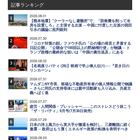
記事ランキング
2026.08.01
1
【熊本地震】"クーラーなし避難所"で、「防衛費を削って冷
房を設置しろ」と主張する左派 ─ 中国に忖度した左派の我田
引水の議論に批判殺到
2026.07.30
2
「コロナ対策の顔」ファウチ氏の「公の場の発言と矛盾する
日記公開」「公聴会で100回以上の黙秘権行使」が物議 ─ ト
ランプ政権の最終的な狙いは「中国の責任追及」にある
2026.08.02
3
【名画座リバティ (29)】映画で学ぶ偉人伝(1)──『若き日の
リンカーン』
2026.07.31
4
マムダニNY市長、裕福な不動産所有者の個人情報公開で物議
─ さらに同氏の支持母体には親中活動家も入り込み、共産主
義へばく進
2026.07.27
5
疲労・人間関係・プレッシャー……このストレスどう抜こう
「ザ・リバティ」9月号(7月30日発売)
2026.07.29
6
日本の洋上風力から英大手が撤退を検討し、三菱離脱に続く
激震 ─ 政府はもう潔くエネルギー政策の転換を表明すべき
2026.08.03
7