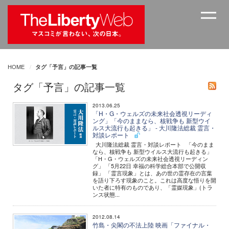
HOME
タグ「予言」の記事一覧
タグ「予言」の記事一覧
2013.06.25
「H・G・ウェルズの未来社会透視リーディ
ング」「今のままなら、核戦争も 新型ウイ
ルス大流行も起きる」 - 大川隆法総裁 霊言・
対談レポート
大川隆法総裁 霊言・対談レポート 「今のまま
なら、核戦争も 新型ウイルス大流行も起きる」
「H・G・ウェルズの未来社会透視リーディン
グ」 「5月22日 幸福の科学総合本部で公開収
録」 「霊言現象」とは、あの世の霊存在の言葉
を語り下ろす現象のこと。これは高度な悟りを開
いた者に特有のものであり、「霊媒現象」(トラ
ンス状態...
2012.08.14
竹島・尖閣の不法上陸 映画「ファイナル・