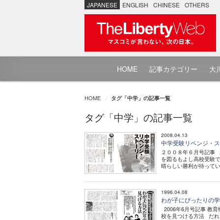
JAPANESE
ENGLISH
CHINESE
OTHERS
HOME
記事カテゴリー
大川
HOME
タグ「中学」の記事一覧
タグ「中学」の記事一覧
2008.04.13
中学受験リベンジ・
２００８年６月号記事 
を図るもよし高校受験で
晴らしい勝利が待っている
1996.04.08
わが子にぴったりの
2006年6月号記事 
校を見つける方法 だれ