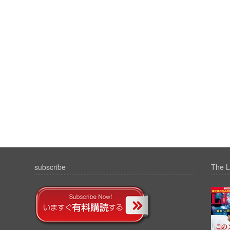
subscribe
The L