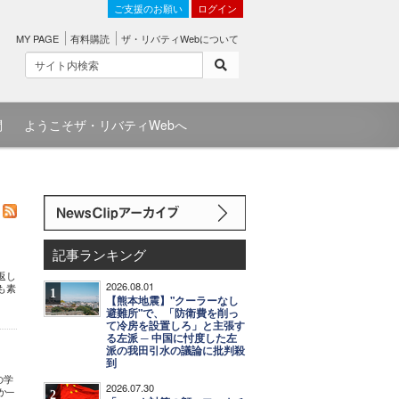
ご支援のお願い
ログイン
MY PAGE
有料購読
ザ・リバティWebについて
問
ようこそザ・リバティWebへ
記事ランキング
返し
2026.08.01
も素
1
【熊本地震】"クーラーなし
避難所"で、「防衛費を削っ
て冷房を設置しろ」と主張す
る左派 ─ 中国に忖度した左
派の我田引水の議論に批判殺
到
の学
2026.07.30
か─
2