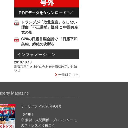
トランプが「敗北宣言」をしない
理由「不正選挙」疑惑に 中国共産
党の影
G20の日露首脳会談で 「日露平和
条約」締結の決断を
インフォメーション
2019.10.18
消費税率引き上げに合わせた価格改定のお知
らせ
一覧はこちら
iberty Magazine
ザ・リバティ2026年9月号
【特集】
◎ 疲労・人間関係・プレッシャー こ
のストレスどう抜こう