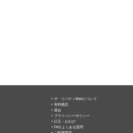
ザ・リバティWebについて
有料購読
退会
プライバシーポリシー
訂正・おわび
FAQ よくある質問
ご利用環境