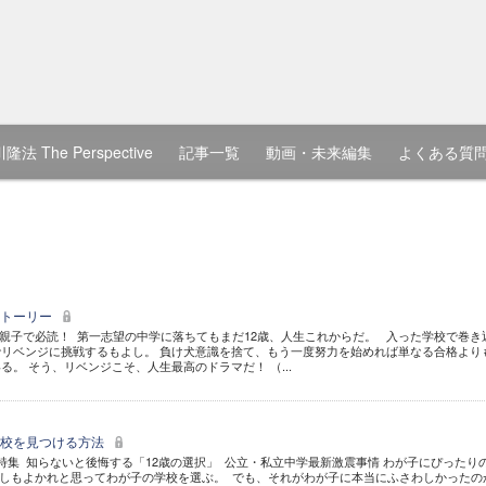
隆法 The Perspective
記事一覧
動画・未来編集
よくある質
ストーリー
親子で必読！ 第一志望の中学に落ちてもまだ12歳、人生これからだ。 入った学校で巻き
リベンジに挑戦するもよし。 負け犬意識を捨て、もう一度努力を始めれば単なる合格より
。 そう、リベンジこそ、人生最高のドラマだ！ （...
学校を見つける方法
教育特集 知らないと後悔する「12歳の選択」 公立・私立中学最新激震事情 わが子にぴったり
しもよかれと思ってわが子の学校を選ぶ。 でも、それがわが子に本当にふさわしかったの