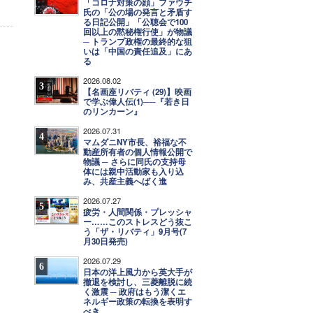
「コロナ対策の顔」ファウチ
氏の「公の場の発言と矛盾す
る日記公開」「公聴会で100
回以上の黙秘権行使」が物議
─ トランプ政権の最終的な狙
いは「中国の責任追及」にあ
る
2026.08.02
3
【名画座リバティ (29)】映画
で学ぶ偉人伝(1)──『若き日
のリンカーン』
2026.07.31
4
マムダニNY市長、裕福な不
動産所有者の個人情報公開で
物議 ─ さらに同氏の支持母
体には親中活動家も入り込
み、共産主義へばく進
2026.07.27
5
疲労・人間関係・プレッシャ
ー……このストレスどう抜こ
う「ザ・リバティ」9月号(7
月30日発売)
2026.07.29
6
日本の洋上風力から英大手が
撤退を検討し、三菱離脱に続
く激震 ─ 政府はもう潔くエ
ネルギー政策の転換を表明す
べき