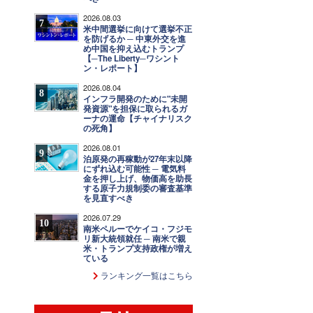
2026.08.03
7
米中間選挙に向けて選挙不正
を防げるか ─ 中東外交を進
め中国を抑え込むトランプ
【─The Liberty─ワシント
ン・レポート】
2026.08.04
8
インフラ開発のために"未開
発資源"を担保に取られるガ
ーナの運命【チャイナリスク
の死角】
2026.08.01
9
泊原発の再稼動が27年末以降
にずれ込む可能性 ─ 電気料
金を押し上げ、物価高を助長
する原子力規制委の審査基準
を見直すべき
2026.07.29
10
南米ペルーでケイコ・フジモ
リ新大統領就任 ─ 南米で親
米・トランプ支持政権が増え
ている
ランキング一覧はこちら