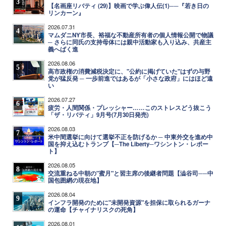
3
【名画座リバティ (29)】映画で学ぶ偉人伝(1)──『若き日の
リンカーン』
2026.07.31
4
マムダニNY市長、裕福な不動産所有者の個人情報公開で物議
─ さらに同氏の支持母体には親中活動家も入り込み、共産主
義へばく進
2026.08.06
5
高市政権の消費減税決定に、"公約に掲げていた"はずの与野
党が猛反発 ─ 一歩前進ではあるが「小さな政府」にはほど遠
い
2026.07.27
6
疲労・人間関係・プレッシャー……このストレスどう抜こう
「ザ・リバティ」9月号(7月30日発売)
2026.08.03
7
米中間選挙に向けて選挙不正を防げるか ─ 中東外交を進め中
国を抑え込むトランプ【─The Liberty─ワシントン・レポー
ト】
2026.08.05
8
交流重ねる中朝の"蜜月"と習主席の後継者問題【澁谷司──中
国包囲網の現在地】
2026.08.04
9
インフラ開発のために"未開発資源"を担保に取られるガーナ
の運命【チャイナリスクの死角】
2026.08.01