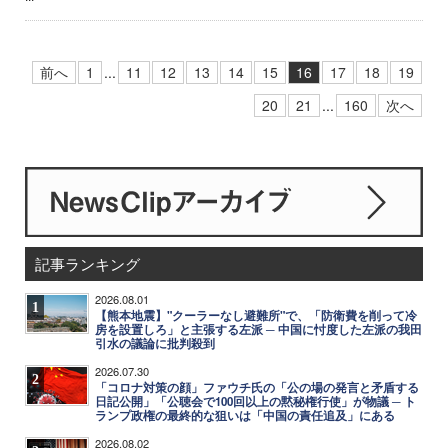
前へ
1
...
11
12
13
14
15
16
17
18
19
20
21
...
160
次へ
記事ランキング
2026.08.01
1
【熊本地震】"クーラーなし避難所"で、「防衛費を削って冷
房を設置しろ」と主張する左派 ─ 中国に忖度した左派の我田
引水の議論に批判殺到
2026.07.30
2
「コロナ対策の顔」ファウチ氏の「公の場の発言と矛盾する
日記公開」「公聴会で100回以上の黙秘権行使」が物議 ─ ト
ランプ政権の最終的な狙いは「中国の責任追及」にある
2026.08.02