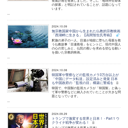
発展計画を発表しました。そこに「地球外生命体
の探索」と明記されていることが、話題になって
います。
...
2024.10.09
無宗教国家中国から生まれた仏教的宗教映画
「西湖畔に生きる」【高間智生氏寄稿】
釈迦の弟子の一人、目連が地獄に堕ちた母親を救
う仏教故事「目連救母」をヒントに、現代中国人
の心の苦しみと、仏陀の救いを求める切なる願い
を描いた宗教的映画。
...
2024.10.08
韓国軍や警察などの監視カメラ3万台以上が
「中国にデータ転送」設定済みと発覚 日本
も中国政府の「監視の目」構築に警戒を
韓国で、中国製の監視カメラが「韓国製」と偽っ
て軍や警察などに納入されていたことが大きな問
題となっています。
...
2024.09.29
トランプで激変する世界と日本！ - Part 1 ウ
クライナ戦争が変わる！
トランプで激変する世界と日本!