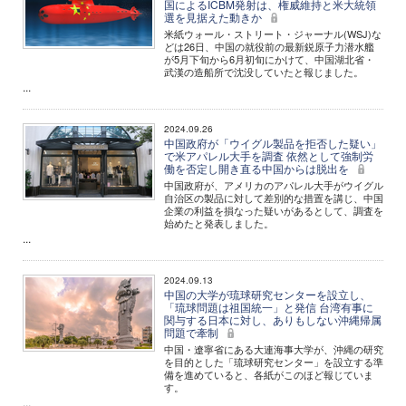
国によるICBM発射は、権威維持と米大統領
選を見据えた動きか
米紙ウォール・ストリート・ジャーナル(WSJ)な
どは26日、中国の就役前の最新鋭原子力潜水艦
が5月下旬から6月初旬にかけて、中国湖北省・
武漢の造船所で沈没していたと報じました。
...
2024.09.26
中国政府が「ウイグル製品を拒否した疑い」
で米アパレル大手を調査 依然として強制労
働を否定し開き直る中国からは脱出を
中国政府が、アメリカのアパレル大手がウイグル
自治区の製品に対して差別的な措置を講じ、中国
企業の利益を損なった疑いがあるとして、調査を
始めたと発表しました。
...
2024.09.13
中国の大学が琉球研究センターを設立し、
「琉球問題は祖国統一」と発信 台湾有事に
関与する日本に対し、ありもしない沖縄帰属
問題で牽制
中国・遼寧省にある大連海事大学が、沖縄の研究
を目的とした「琉球研究センター」を設立する準
備を進めていると、各紙がこのほど報じていま
す。
...