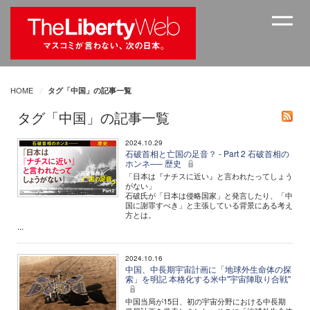
HOME
タグ「中国」の記事一覧
タグ「中国」の記事一覧
2024.10.29
石破首相と亡国の足音？ - Part 2 石破首相の
ホンネ── 歴史
「日本は『ナチスに近い』と言われたってしょう
がない」
石破氏が「日本は侵略国家」と発言したり、「中
国に謝罪すべき」と主張している背景にある考え
方とは。
...
2024.10.16
中国、中長期宇宙計画に「地球外生命体の探
索」を明記 本格化する米中"宇宙陣取り合戦"
中国当局が15日、初の宇宙分野における中長期