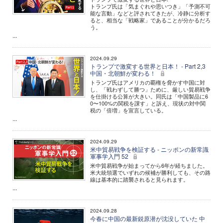
トランプ氏は「気まぐれや思いつき」「予測不可
能な言動」などと評されてきたが、冷静に分析す
ると、相当な「戦略家」であることが分かるだろ
う。
...
2024.09.29
トランプで激変する世界と日本！ - Part 2,3
中国・北朝鮮が変わる！
トランプ氏はアメリカの覇権を脅かす中国に対
し、「戦わずして勝つ」ために、厳しい貿易戦争
を仕掛ける公算が大きい。同氏は「中国製品に6
0〜100%の関税を課す」と訴え、現状の対中関
税の「倍増」を宣言している。
...
2024.09.29
米中貿易戦争を検証する - ニッポンの新常識
軍事学入門 52
米中貿易戦争が始まってから6年が経ちました。
米大統領選でいずれの候補が勝利しても、その路
線は基本的に踏襲されると見られます。
...
2024.09.28
今春に中国の最新鋭原潜が沈没していた 中