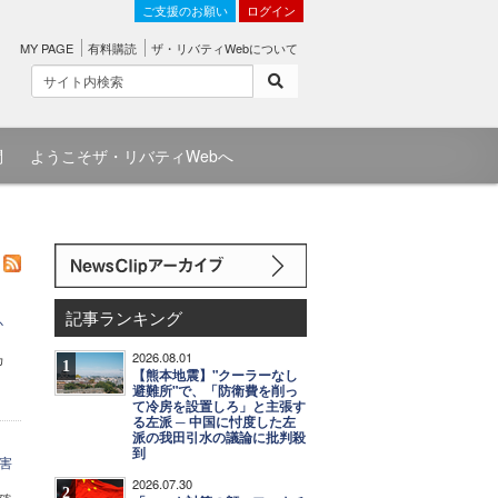
ご支援のお願い
ログイン
MY PAGE
有料購読
ザ・リバティWebについて
問
ようこそザ・リバティWebへ
記事ランキング
か
2026.08.01
カ
1
【熊本地震】"クーラーなし
避難所"で、「防衛費を削っ
て冷房を設置しろ」と主張す
る左派 ─ 中国に忖度した左
派の我田引水の議論に批判殺
到
害
2026.07.30
2