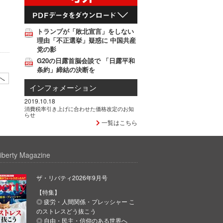
トランプが「敗北宣言」をしない
理由「不正選挙」疑惑に 中国共産
党の影
G20の日露首脳会談で 「日露平和
条約」締結の決断を
へ
インフォメーション
2019.10.18
消費税率引き上げに合わせた価格改定のお知
らせ
一覧はこちら
iberty Magazine
ザ・リバティ2026年9月号
【特集】
◎ 疲労・人間関係・プレッシャー こ
のストレスどう抜こう
◎ 自由・民主・信仰のある世界へ