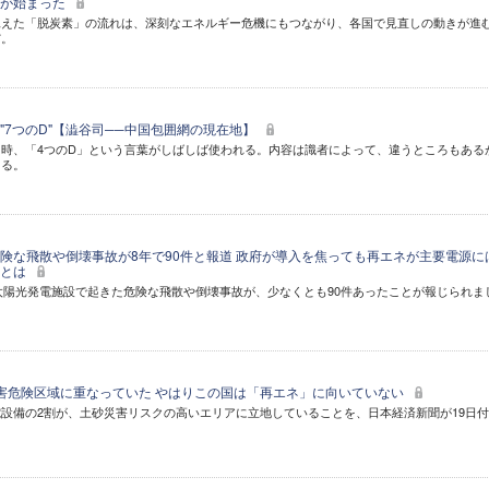
」が始まった
見えた「脱炭素」の流れは、深刻なエネルギー危機にもつながり、各国で見直しの動きが進
だ。
"7つのD"【澁谷司──中国包囲網の現在地】
時、「4つのD」という言葉がしばしば使われる。内容は識者によって、違うところもある
ある。
険な飛散や倒壊事故が8年で90件と報道 政府が導入を焦っても再エネが主要電源に
険とは
の太陽光発電施設で起きた危険な飛散や倒壊事故が、少なくとも90件あったことが報じられま
害危険区域に重なっていた やはりこの国は「再エネ」に向いていない
設備の2割が、土砂災害リスクの高いエリアに立地していることを、日本経済新聞が19日