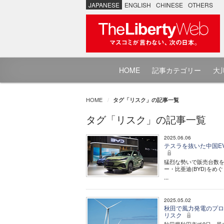
JAPANESE
ENGLISH
CHINESE
OTHERS
HOME
記事カテゴリー
大川
HOME
タグ「リスク」の記事一覧
タグ「リスク」の記事一覧
2025.06.06
テスラを抜いた中国E
猛烈な勢いで販売台数を
ー・比亜迪(BYD)を
...
2025.05.02
秋田で風力発電のプロ
リスク