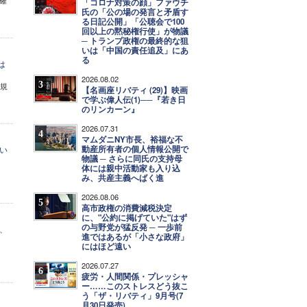
確
「コロナ対策の顔」ファウチ
氏の「公の場の発言と矛盾す
る日記公開」「公聴会で100
回以上の黙秘権行使」が物議
─ トランプ政権の最終的な狙
いは「中国の責任追及」にあ
る
は
2026.08.02
3
が規
【名画座リバティ (29)】映画
で学ぶ偉人伝(1)──『若き日
のリンカーン』
2026.07.31
4
マムダニNY市長、裕福な不
動産所有者の個人情報公開で
い
物議 ─ さらに同氏の支持母
体には親中活動家も入り込
み、共産主義へばく進
2026.08.06
5
高市政権の消費減税決定
に、"公約に掲げていた"はず
の与野党が猛反発 ─ 一歩前
、
進ではあるが「小さな政府」
にはほど遠い
2026.07.27
6
疲労・人間関係・プレッシャ
ー……このストレスどう抜こ
う「ザ・リバティ」9月号(7
月30日発売)