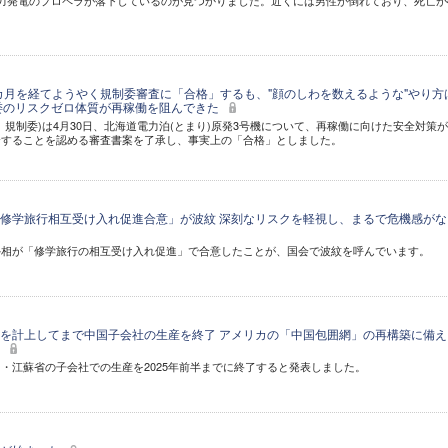
力発電のプロペラが落下しているのが見つかりました。近くには男性が倒れており、死亡が
9カ月を経てようやく規制委審査に「合格」するも、"顔のしわを数えるような"やり方
制委のリスクゼロ体質が再稼働を阻んできた
、規制委)は4月30日、北海道電力泊(とまり)原発3号機について、再稼働に向けた安全対策
合することを認める審査書案を了承し、事実上の「合格」としました。
修学旅行相互受け入れ促進合意」が波紋 深刻なリスクを軽視し、まるで危機感がな
外相が「修学旅行の相互受け入れ促進」で合意したことが、国会で波紋を呼んでいます。
を計上してまで中国子会社の生産を終了 アメリカの「中国包囲網」の再構築に備え
時
・江蘇省の子会社での生産を2025年前半までに終了すると発表しました。