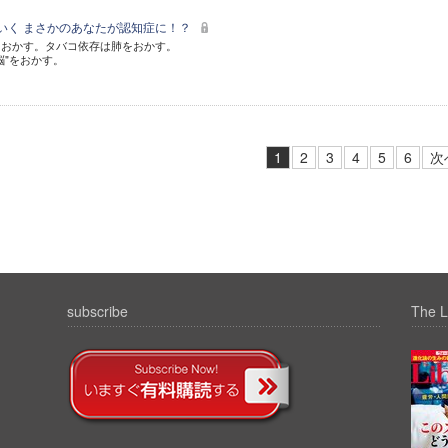
"いく まさかのあなたが認知症に！？
をおかす。タバコ依存は肺をおかす。
脳"をおかす。
1
2
3
4
5
6
次
subscribe
The L