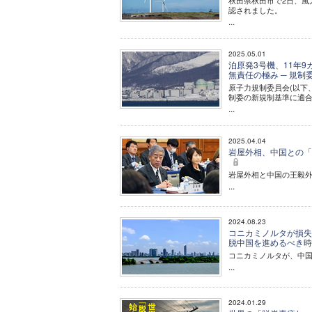
秋田県秋田市で2日、風
認されました。
...
2025.05.01
泊原発3号機、11年
無責任の極み ─ 規
原子力規制委員会(以下
制委の新規制基準に適
...
2025.04.04
岩屋外相、中国との「
岩屋外相と中国の王毅
...
2024.08.23
コニカミノルタが損失
脱中国を進めるべき
コニカミノルタが、中国
...
2024.01.29