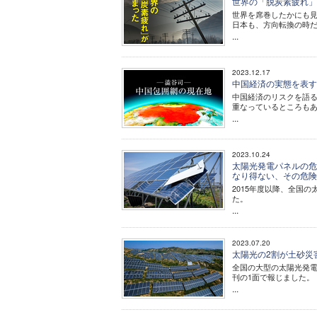
世界の「脱炭素疲れ
世界を席巻したかにも
日本も、方向転換の時
...
2023.12.17
中国経済の実態を表す
中国経済のリスクを語る
重なっているところも
...
2023.10.24
太陽光発電パネルの危
なり得ない、その危
2015年度以降、全国
た。
...
2023.07.20
太陽光の2割が土砂災
全国の大型の太陽光発電
刊の1面で報じました。
...