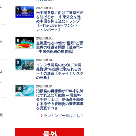
む。
2026.08.03
7
米中間選挙に向けて選挙不正
を防げるか ─ 中東外交を進
め中国を抑え込むトランプ
【─The Liberty─ワシント
ン・レポート】
2026.08.05
8
が、
交流重ねる中朝の"蜜月"と習
主席の後継者問題【澁谷司─
─中国包囲網の現在地】
2026.08.04
9
インフラ開発のために"未開
発資源"を担保に取られるガ
は
ーナの運命【チャイナリスク
の死角】
し
2026.08.01
10
泊原発の再稼動が27年末以降
にずれ込む可能性 ─ 電気料
金を押し上げ、物価高を助長
する原子力規制委の審査基準
を見直すべき
付朝
ランキング一覧はこちら