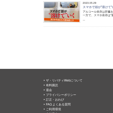
2023.05.29
スマホで頭が"溶けて
アルコール依存は肝臓
一方で、スマホ依存は"
...
ザ・リバティWebについて
有料購読
退会
プライバシーポリシー
訂正・おわび
FAQ よくある質問
ご利用環境