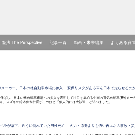
隆法 The Perspective
記事一覧
動画・未来編集
よくある質
Vメーカー、日本の軽自動車市場に参入 ─ 安保リスクがある車を日本で走らせるの
伸ばし、日本の軽自動車市場への参入を表明して注目を集める中国の電気自動車(EV)メー
めぐり、スズキの鈴木俊宏社長がこのほど「個人的には大歓迎」と述べました。
ペラが落下、近くに倒れていた男性死亡 ─ 火力・原発よりも怖い再エネの事故・災