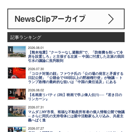
記事ランキング
2026.08.01
1
【熊本地震】"クーラーなし避難所"で、「防衛費を削って冷
房を設置しろ」と主張する左派 ─ 中国に忖度した左派の我田
引水の議論に批判殺到
2026.07.30
2
「コロナ対策の顔」ファウチ氏の「公の場の発言と矛盾する
日記公開」「公聴会で100回以上の黙秘権行使」が物議 ─ ト
ランプ政権の最終的な狙いは「中国の責任追及」にある
2026.08.02
3
【名画座リバティ (29)】映画で学ぶ偉人伝(1)──『若き日の
リンカーン』
2026.07.31
4
マムダニNY市長、裕福な不動産所有者の個人情報公開で物議
─ さらに同氏の支持母体には親中活動家も入り込み、共産主
義へばく進
2026.07.27
5