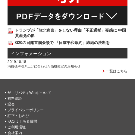
トランプが「敗北宣言」をしない理由「不正選挙」疑惑に 中国
共産党の影
G20の日露首脳会談で 「日露平和条約」締結の決断を
インフォメーション
2019.10.18
消費税率引き上げに合わせた価格改定のお知らせ
一覧はこちら
ザ・リバティWebについて
有料購読
退会
プライバシーポリシー
訂正・おわび
FAQ よくある質問
ご利用環境
会社案内