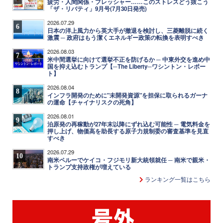
疲労・人間関係・プレッシャー……このストレスどう抜こう
「ザ・リバティ」9月号(7月30日発売)
2026.07.29
6
日本の洋上風力から英大手が撤退を検討し、三菱離脱に続く
激震 ─ 政府はもう潔くエネルギー政策の転換を表明すべき
2026.08.03
7
米中間選挙に向けて選挙不正を防げるか ─ 中東外交を進め中
国を抑え込むトランプ【─The Liberty─ワシントン・レポー
ト】
2026.08.04
8
インフラ開発のために"未開発資源"を担保に取られるガーナ
の運命【チャイナリスクの死角】
2026.08.01
9
泊原発の再稼動が27年末以降にずれ込む可能性 ─ 電気料金を
押し上げ、物価高を助長する原子力規制委の審査基準を見直
すべき
2026.07.29
10
南米ペルーでケイコ・フジモリ新大統領就任 ─ 南米で親米・
トランプ支持政権が増えている
ランキング一覧はこちら