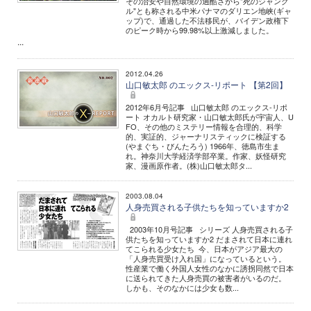
その治安や自然環境の過酷さから"死のジャング
ル"とも称される中米パナマのダリエン地峡(ギャ
ップ)で、通過した不法移民が、バイデン政権下
のピーク時から99.98%以上激減しました。
...
2012.04.26
山口敏太郎 のエックス-リポート 【第2回】
2012年6月号記事 山口敏太郎 のエックス-リポ
ート オカルト研究家・山口敏太郎氏が宇宙人、U
FO、その他のミステリー情報を合理的、科学
的、実証的、ジャーナリスティックに検証する
(やまぐち・びんたろう) 1966年、徳島市生ま
れ。神奈川大学経済学部卒業。作家、妖怪研究
家、漫画原作者。(株)山口敏太郎タ...
2003.08.04
人身売買される子供たちを知っていますか2
2003年10月号記事 シリーズ 人身売買される子
供たちを知っていますか2 だまされて日本に連れ
てこられる少女たち 今、日本がアジア最大の
「人身売買受け入れ国」になっているという。
性産業で働く外国人女性のなかに誘拐同然で日本
に送られてきた人身売買の被害者がいるのだ。
しかも、そのなかには少女も数...