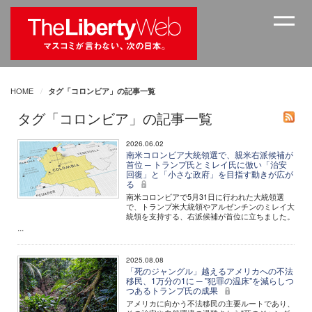
HOME
タグ「コロンビア」の記事一覧
タグ「コロンビア」の記事一覧
2026.06.02
南米コロンビア大統領選で、親米右派候補が
首位 ─ トランプ氏とミレイ氏に倣い「治安
回復」と「小さな政府」を目指す動きが広が
る
南米コロンビアで5月31日に行われた大統領選
で、トランプ米大統領やアルゼンチンのミレイ大
統領を支持する、右派候補が首位に立ちました。
...
2025.08.08
「死のジャングル」越えるアメリカへの不法
移民、1万分の1に ─ "犯罪の温床"を減らしつ
つあるトランプ氏の成果
アメリカに向かう不法移民の主要ルートであり、