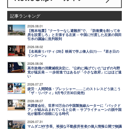
記事ランキング
2026.08.01
1
【熊本地震】"クーラーなし避難所"で、「防衛費を削って冷
房を設置しろ」と主張する左派 ─ 中国に忖度した左派の我田
引水の議論に批判殺到
2026.08.02
2
【名画座リバティ (29)】映画で学ぶ偉人伝(1)──『若き日の
リンカーン』
2026.08.06
3
高市政権の消費減税決定に、"公約に掲げていた"はずの与野
党が猛反発 ─ 一歩前進ではあるが「小さな政府」にはほど遠
い
2026.07.27
4
疲労・人間関係・プレッシャー……このストレスどう抜こう
「ザ・リバティ」9月号(7月30日発売)
2026.08.07
5
米調査会社、世界10万台の中国製無線ルーターに「バックド
ア」が組み込まれていると公表 ─ サプライチェーンの脱中国
化が顧客の信頼になる時代
2026.07.31
6
マムダニNY市長、裕福な不動産所有者の個人情報公開で物議