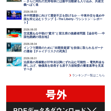
─ さらに同氏の支持母体には親中活動家も入り込み、共産主
義へばく進
2026.08.03
7
米中間選挙に向けて選挙不正を防げるか ─ 中東外交を進め中
国を抑え込むトランプ【─The Liberty─ワシントン・レポー
ト】
2026.08.05
8
交流重ねる中朝の"蜜月"と習主席の後継者問題【澁谷司──中
国包囲網の現在地】
2026.08.04
9
インフラ開発のために"未開発資源"を担保に取られるガーナ
の運命【チャイナリスクの死角】
2026.08.01
10
泊原発の再稼動が27年末以降にずれ込む可能性 ─ 電気料金を
押し上げ、物価高を助長する原子力規制委の審査基準を見直
すべき
ランキング一覧はこちら