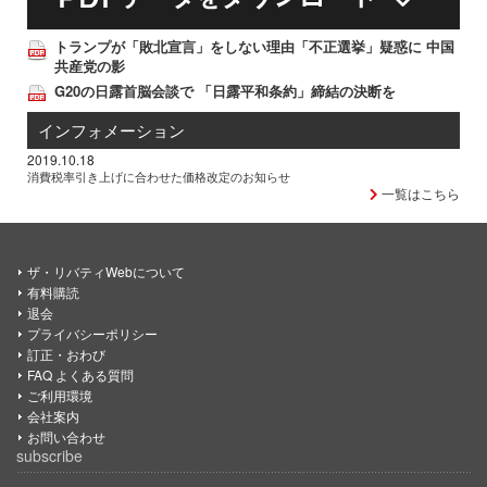
トランプが「敗北宣言」をしない理由「不正選挙」疑惑に 中国
共産党の影
G20の日露首脳会談で 「日露平和条約」締結の決断を
インフォメーション
2019.10.18
消費税率引き上げに合わせた価格改定のお知らせ
一覧はこちら
ザ・リバティWebについて
有料購読
退会
プライバシーポリシー
訂正・おわび
FAQ よくある質問
ご利用環境
会社案内
お問い合わせ
subscribe