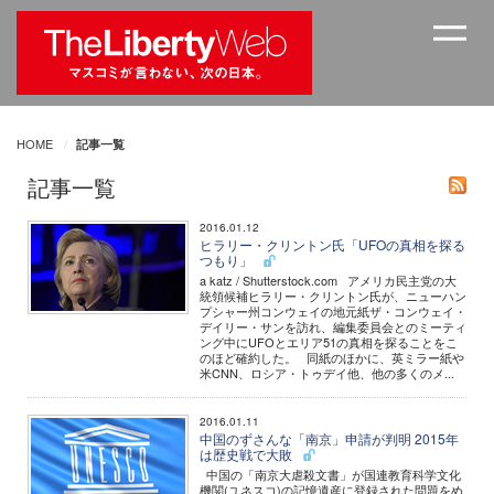
HOME
記事一覧
記事一覧
2016.01.12
ヒラリー・クリントン氏「UFOの真相を探る
つもり」
a katz / Shutterstock.com アメリカ民主党の大
統領候補ヒラリー・クリントン氏が、ニューハン
プシャー州コンウェイの地元紙ザ・コンウェイ・
デイリー・サンを訪れ、編集委員会とのミーティ
ング中にUFOとエリア51の真相を探ることをこ
のほど確約した。 同紙のほかに、英ミラー紙や
米CNN、ロシア・トゥデイ他、他の多くのメ...
2016.01.11
中国のずさんな「南京」申請が判明 2015年
は歴史戦で大敗
中国の「南京大虐殺文書」が国連教育科学文化
機関(ユネスコ)の記憶遺産に登録された問題をめ