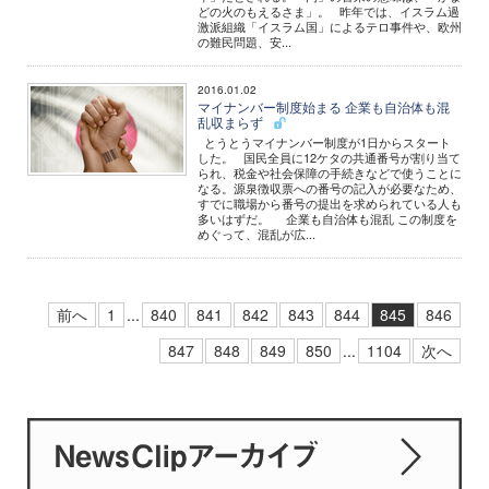
どの火のもえるさま」。 昨年では、イスラム過
激派組織「イスラム国」によるテロ事件や、欧州
の難民問題、安...
2016.01.02
マイナンバー制度始まる 企業も自治体も混
乱収まらず
とうとうマイナンバー制度が1日からスタート
した。 国民全員に12ケタの共通番号が割り当て
られ、税金や社会保障の手続きなどで使うことに
なる。源泉徴収票への番号の記入が必要なため、
すでに職場から番号の提出を求められている人も
多いはずだ。 企業も自治体も混乱 この制度を
めぐって、混乱が広...
前へ
1
...
840
841
842
843
844
845
846
847
848
849
850
...
1104
次へ