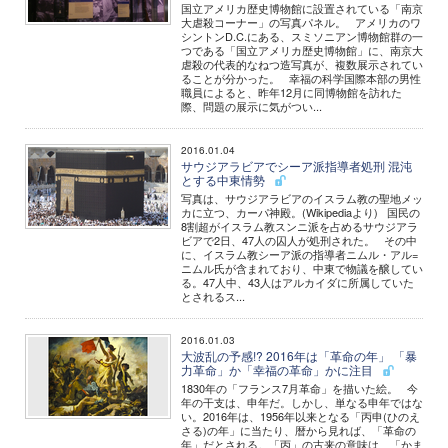
国立アメリカ歴史博物館に設置されている「南京
大虐殺コーナー」の写真パネル。 アメリカのワ
シントンD.C.にある、スミソニアン博物館群の一
つである「国立アメリカ歴史博物館」に、南京大
虐殺の代表的なねつ造写真が、複数展示されてい
ることが分かった。 幸福の科学国際本部の男性
職員によると、昨年12月に同博物館を訪れた
際、問題の展示に気がつい...
2016.01.04
サウジアラビアでシーア派指導者処刑 混沌
とする中東情勢
写真は、サウジアラビアのイスラム教の聖地メッ
カに立つ、カーパ神殿。(Wikipediaより) 国民の
8割超がイスラム教スンニ派を占めるサウジアラ
ビアで2日、47人の囚人が処刑された。 その中
に、イスラム教シーア派の指導者ニムル・アル=
ニムル氏が含まれており、中東で物議を醸してい
る。47人中、43人はアルカイダに所属していた
とされるス...
2016.01.03
大波乱の予感!? 2016年は「革命の年」 「暴
力革命」か「幸福の革命」かに注目
1830年の「フランス7月革命」を描いた絵。 今
年の干支は、申年だ。しかし、単なる申年ではな
い。2016年は、1956年以来となる「丙申(ひのえ
さる)の年」に当たり、暦から見れば、「革命の
年」だとされる。「丙」の古来の意味は、「かま