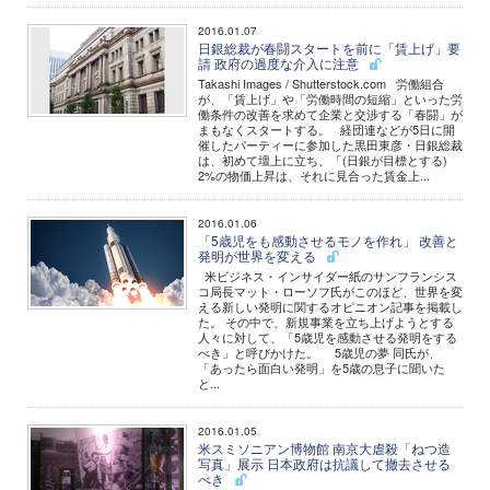
2016.01.07
日銀総裁が春闘スタートを前に「賃上げ」要
請 政府の過度な介入に注意
Takashi Images / Shutterstock.com 労働組合
が、「賃上げ」や「労働時間の短縮」といった労
働条件の改善を求めて企業と交渉する「春闘」が
まもなくスタートする。 経団連などが5日に開
催したパーティーに参加した黒田東彦・日銀総裁
は、初めて壇上に立ち、「(日銀が目標とする)
2%の物価上昇は、それに見合った賃金上...
2016.01.06
「5歳児をも感動させるモノを作れ」 改善と
発明が世界を変える
米ビジネス・インサイダー紙のサンフランシス
コ局長マット・ローソフ氏がこのほど、世界を変
える新しい発明に関するオピニオン記事を掲載し
た。 その中で、新規事業を立ち上げようとする
人々に対して、「5歳児を感動させる発明をする
べき」と呼びかけた。 5歳児の夢 同氏が、
「あったら面白い発明」を5歳の息子に聞いた
と...
2016.01.05
米スミソニアン博物館 南京大虐殺「ねつ造
写真」展示 日本政府は抗議して撤去させる
べき