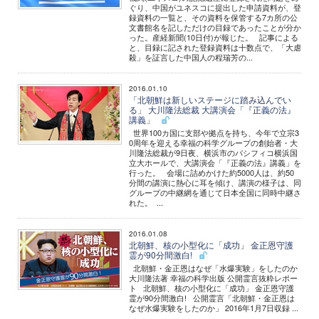
ぐり、中国がユネスコに提出した申請資料が、登
録資料の一覧と、その資料を保管する7カ所の公
文書館名を記しただけの目録であったことが分か
った。産経新聞(10日付)が報じた。 記事による
と、目録に記された登録資料は十数点で、「大虐
殺」を証言した中国人の程瑞芳の...
2016.01.10
「北朝鮮は新しいステージに踏み込んでい
る」 大川隆法総裁 大講演会「『正義の法』
講義」
世界100カ国に支部や拠点を持ち、今年で立宗3
0周年を迎える幸福の科学グループの創始者・大
川隆法総裁が9日夜、横浜市のパシフィコ横浜国
立大ホールで、大講演会「『正義の法』講義」を
行った。 会場に詰めかけた約5000人は、約50
分間の講演に熱心に耳を傾け、講演の様子は、同
グループの中継網を通じて日本全国に同時中継さ
れた。 ...
2016.01.08
北朝鮮、核の小型化に「成功」 金正恩守護
霊が90分間激白!
北朝鮮・金正恩はなぜ「水爆実験」をしたのか
大川隆法著 幸福の科学出版 公開霊言抜粋レポー
ト 北朝鮮、核の小型化に「成功」 金正恩守護
霊が90分間激白! 公開霊言「北朝鮮・金正恩は
なぜ水爆実験をしたのか」 2016年1月7日収録 ...