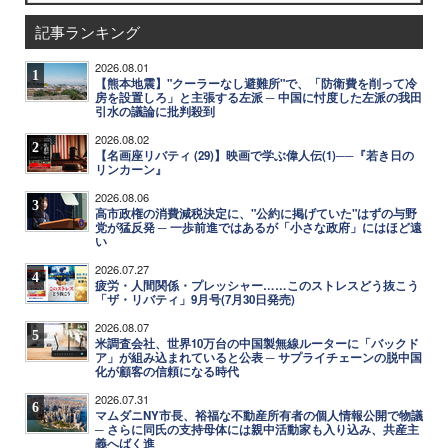
記事ランキング
2026.08.01
1
【熊本地震】"クーラーなし避難所"で、「防衛費を削って冷
房を設置しろ」と主張する左派 ─ 中国に忖度した左派の我田
引水の議論に批判殺到
2026.08.02
2
【名画座リバティ (29)】映画で学ぶ偉人伝(1)──『若き日の
リンカーン』
2026.08.06
3
高市政権の消費減税決定に、"公約に掲げていた"はずの与野
党が猛反発 ─ 一歩前進ではあるが「小さな政府」にはほど遠
い
2026.07.27
4
疲労・人間関係・プレッシャー……このストレスどう抜こう
「ザ・リバティ」9月号(7月30日発売)
2026.08.07
5
米調査会社、世界10万台の中国製無線ルーターに「バックド
ア」が組み込まれていると公表 ─ サプライチェーンの脱中国
化が顧客の信頼になる時代
2026.07.31
6
マムダニNY市長、裕福な不動産所有者の個人情報公開で物議
─ さらに同氏の支持母体には親中活動家も入り込み、共産主
義へばく進