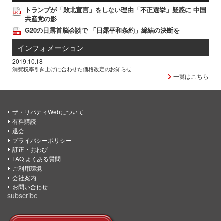
トランプが「敗北宣言」をしない理由「不正選挙」疑惑に 中国
共産党の影
G20の日露首脳会談で 「日露平和条約」締結の決断を
インフォメーション
2019.10.18
消費税率引き上げに合わせた価格改定のお知らせ
一覧はこちら
ザ・リバティWebについて
有料購読
退会
プライバシーポリシー
訂正・おわび
FAQ よくある質問
ご利用環境
会社案内
お問い合わせ
subscribe