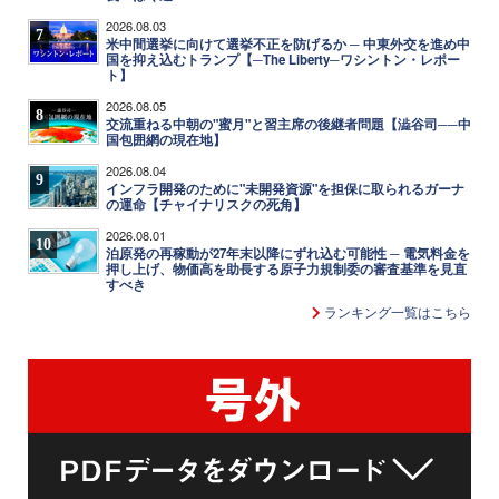
2026.08.03
7
米中間選挙に向けて選挙不正を防げるか ─ 中東外交を進め中
国を抑え込むトランプ【─The Liberty─ワシントン・レポー
ト】
2026.08.05
8
交流重ねる中朝の"蜜月"と習主席の後継者問題【澁谷司──中
国包囲網の現在地】
2026.08.04
9
インフラ開発のために"未開発資源"を担保に取られるガーナ
の運命【チャイナリスクの死角】
2026.08.01
10
泊原発の再稼動が27年末以降にずれ込む可能性 ─ 電気料金を
押し上げ、物価高を助長する原子力規制委の審査基準を見直
すべき
ランキング一覧はこちら