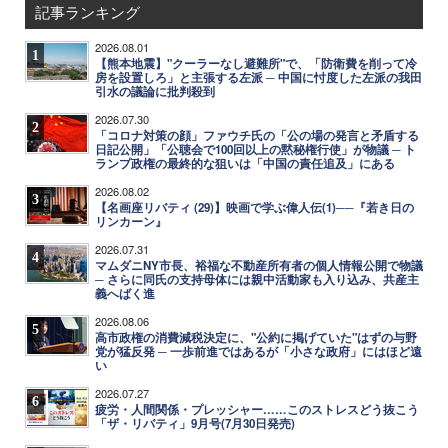
記事ランキング
2026.08.01
1
【熊本地震】"クーラーなし避難所"で、「防衛費を削って冷
房を設置しろ」と主張する左派 ─ 中国に忖度した左派の我田
引水の議論に批判殺到
2026.07.30
2
「コロナ対策の顔」ファウチ氏の「公の場の発言と矛盾する
日記公開」「公聴会で100回以上の黙秘権行使」が物議 ─ ト
ランプ政権の最終的な狙いは「中国の責任追及」にある
2026.08.02
3
【名画座リバティ (29)】映画で学ぶ偉人伝(1)──『若き日の
リンカーン』
2026.07.31
4
マムダニNY市長、裕福な不動産所有者の個人情報公開で物議
─ さらに同氏の支持母体には親中活動家も入り込み、共産主
義へばく進
2026.08.06
5
高市政権の消費減税決定に、"公約に掲げていた"はずの与野
党が猛反発 ─ 一歩前進ではあるが「小さな政府」にはほど遠
い
2026.07.27
6
疲労・人間関係・プレッシャー……このストレスどう抜こう
「ザ・リバティ」9月号(7月30日発売)