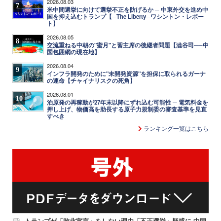
2026.08.03
7
米中間選挙に向けて選挙不正を防げるか ─ 中東外交を進め中
国を抑え込むトランプ【─The Liberty─ワシントン・レポー
ト】
2026.08.05
8
交流重ねる中朝の"蜜月"と習主席の後継者問題【澁谷司──中
国包囲網の現在地】
2026.08.04
9
インフラ開発のために"未開発資源"を担保に取られるガーナ
の運命【チャイナリスクの死角】
2026.08.01
10
泊原発の再稼動が27年末以降にずれ込む可能性 ─ 電気料金を
押し上げ、物価高を助長する原子力規制委の審査基準を見直
すべき
ランキング一覧はこちら
トランプが「敗北宣言」をしない理由「不正選挙」疑惑に 中国