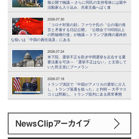
報公開で物議 ─ さらに同氏の支持母体には親中
活動家も入り込み、共産主義へばく進
2026.07.30
「コロナ対策の顔」ファウチ氏の「公の場の発
言と矛盾する日記公開」「公聴会で100回以上
の黙秘権行使」が物議 ─ トランプ政権の最終的
な狙いは「中国の責任追及」にある
2026.07.24
米下院、選挙不正を防ぎ中間選挙を左右する重
要法案を可決 ─ 「選挙不正はない」と主張して
いた民主党にブーメラン
2026.07.18
トランプ演説で「中国がアメリカの選挙に介入
し、トランプ落選を狙った」と判明 ─ 大手マス
コミは黙殺し、トランプ批判に走る異常事態