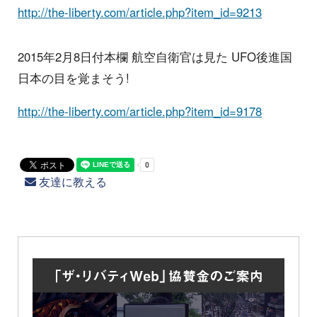
http://the-liberty.com/article.php?item_id=9213
2015年2月8日付本欄 航空自衛官は見た UFO後進国
日本の目を覚まそう!
http://the-liberty.com/article.php?item_id=9178
友達に教える