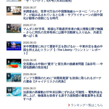
「ザ・リバティ」9月号(7月30日発売)
2026.08.07
5
米調査会社、世界10万台の中国製無線ルーターに「バックド
ア」が組み込まれていると公表 ─ サプライチェーンの脱中国
化が顧客の信頼になる時代
2026.07.31
6
マムダニNY市長、裕福な不動産所有者の個人情報公開で物議
─ さらに同氏の支持母体には親中活動家も入り込み、共産主
義へばく進
2026.08.03
7
米中間選挙に向けて選挙不正を防げるか ─ 中東外交を進め中
国を抑え込むトランプ【─The Liberty─ワシントン・レポー
ト】
2026.08.05
8
交流重ねる中朝の"蜜月"と習主席の後継者問題【澁谷司──中
国包囲網の現在地】
2026.08.04
9
インフラ開発のために"未開発資源"を担保に取られるガーナ
の運命【チャイナリスクの死角】
2026.08.01
10
泊原発の再稼動が27年末以降にずれ込む可能性 ─ 電気料金を
押し上げ、物価高を助長する原子力規制委の審査基準を見直
すべき
ランキング一覧はこちら