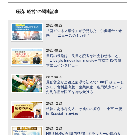
"経済: 経営"の関連記事
2026.06.29
『新ビジネス革命』が予見した「労働組合の未
来」 ─ ニュースのミカタ 1
2025.09.29
書店の役割は「良書と読者を出会わせること」
─ Lifestyle Innovation Interview 有隣堂 松信 健
太郎氏インタビュー
2025.09.06
最低賃金が全都道府県で初めて1000円超え ─ し
かし、食料品高騰、企業倒産、雇用減少といっ
た副作用が国民を待ち受ける
2024.12.24
根幹にある考え方こそ成功の原点 ──小宮 一慶
氏 Special interview
2024.12.24
HSU 神様の学問 [第7回] - ドラッカーの煌めき ─