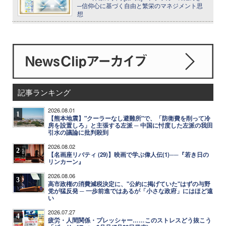
─信仰心に基づく自由と繁栄のマネジメント思
想
記事ランキング
2026.08.01
1
【熊本地震】"クーラーなし避難所"で、「防衛費を削って冷
房を設置しろ」と主張する左派 ─ 中国に忖度した左派の我田
引水の議論に批判殺到
2026.08.02
2
【名画座リバティ (29)】映画で学ぶ偉人伝(1)──『若き日の
リンカーン』
2026.08.06
3
高市政権の消費減税決定に、"公約に掲げていた"はずの与野
党が猛反発 ─ 一歩前進ではあるが「小さな政府」にはほど遠
い
2026.07.27
4
疲労・人間関係・プレッシャー……このストレスどう抜こう