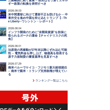
三菱離脱に続く激震 ─ 政府はもう潔くエネル
ギー政策の転換を表明すべき
2026.08.03
米中間選挙に向けて選挙不正を防げるか ─ 中
東外交を進め中国を抑え込むトランプ【─Th
e Liberty─ワシントン・レポート】
2026.08.04
インフラ開発のために"未開発資源"を担保に
取られるガーナの運命【チャイナリスクの死
角】
2026.08.01
泊原発の再稼動が27年末以降にずれ込む可能
性 ─ 電気料金を押し上げ、物価高を助長する
原子力規制委の審査基準を見直すべき
2026.07.29
南米ペルーでケイコ・フジモリ新大統領就任
─ 南米で親米・トランプ支持政権が増えてい
る
ランキング一覧はこちら