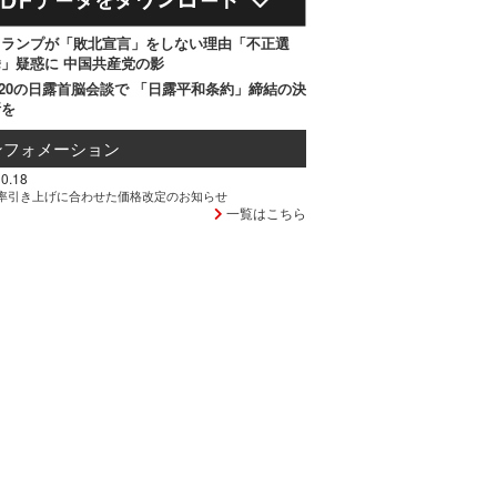
トランプが「敗北宣言」をしない理由「不正選
」疑惑に 中国共産党の影
20の日露首脳会談で 「日露平和条約」締結の決
断を
ンフォメーション
0.18
率引き上げに合わせた価格改定のお知らせ
一覧はこちら