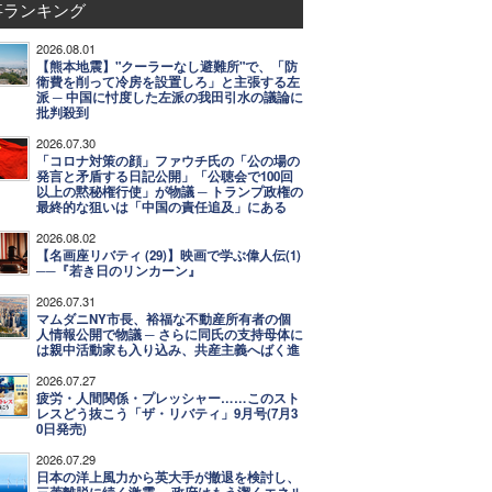
事ランキング
2026.08.01
【熊本地震】"クーラーなし避難所"で、「防
衛費を削って冷房を設置しろ」と主張する左
派 ─ 中国に忖度した左派の我田引水の議論に
批判殺到
2026.07.30
「コロナ対策の顔」ファウチ氏の「公の場の
発言と矛盾する日記公開」「公聴会で100回
以上の黙秘権行使」が物議 ─ トランプ政権の
最終的な狙いは「中国の責任追及」にある
2026.08.02
【名画座リバティ (29)】映画で学ぶ偉人伝(1)
──『若き日のリンカーン』
2026.07.31
マムダニNY市長、裕福な不動産所有者の個
人情報公開で物議 ─ さらに同氏の支持母体に
は親中活動家も入り込み、共産主義へばく進
2026.07.27
疲労・人間関係・プレッシャー……このスト
レスどう抜こう「ザ・リバティ」9月号(7月3
0日発売)
2026.07.29
日本の洋上風力から英大手が撤退を検討し、