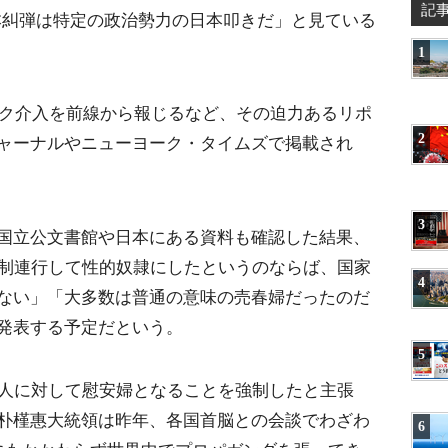
記
本糾弾は特定の政治勢力の日本叩きだ」と見ている
1
ラク介入を前線から報じるなど、その迫力あるリポ
2
ャーナルやニューヨーク・タイムズで掲載され
3
国立公文書館や日本にある資料も確認した結果、
強制連行して性的奴隷にしたというのならば、国家
4
ない」「大多数は普通の意味の売春婦だったのだ
発表する予定だという。
5
万人に対して慰安婦となることを強制したと主張
朴槿惠大統領は昨年、各国首脳との会談でわざわ
6