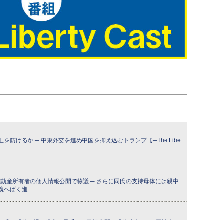
防げるか ─ 中東外交を進め中国を抑え込むトランプ【─The Libe
】
動産所有者の個人情報公開で物議 ─ さらに同氏の支持母体には親中
義へばく進