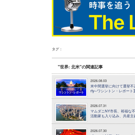
タグ：
"世界: 北米"の関連記事
2026.08.03
米中間選挙に向けて選挙不正を
rty─ワシントン・レポート
2026.07.31
マムダニNY市長、裕福な不
活動家も入り込み、共産主
2026.07.30