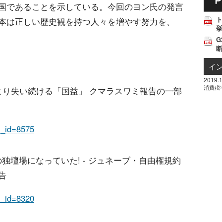
国であることを示している。今回のヨン氏の発言
本は正しい歴史観を持つ人々を増やす努力を、
挙
G
イ
2019.1
消費税
話により失い続ける「国益」 クマラスワミ報告の一部
em_id=8575
論の独壇場になっていた! - ジュネーブ・自由権規約
告
em_id=8320