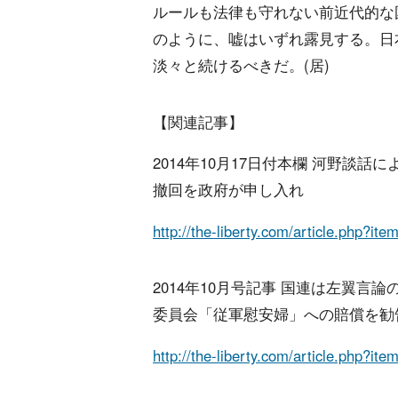
ルールも法律も守れない前近代的な
のように、嘘はいずれ露見する。日
淡々と続けるべきだ。(居)
【関連記事】
2014年10月17日付本欄 河野談
撤回を政府が申し入れ
http://the-liberty.com/article.php?it
2014年10月号記事 国連は左翼言
委員会「従軍慰安婦」への賠償を勧
http://the-liberty.com/article.php?it