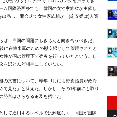
にもかかわらず世界中でプロパガンダを張ってき
ーム国際漫画祭でも、韓国の女性家族省が主催し
7
を出品し、開会式で女性家族相が「(慰安婦は)人類
8
らば、自国の問題にもきちんと向き合うべきだ。
争後に在韓米軍のための慰安婦として管理されたと
9
の女性が国の管理下で売春を行っていたという。し
訟をほとんど相手にしていない。
10
拠の文書について、昨年11月にも野党議員が政府
めて見た」と答えた。しかし、その1年前にも取り
の発言はさらなる追及を招いた。
として通用するレベルでは到底なく、同国が国際