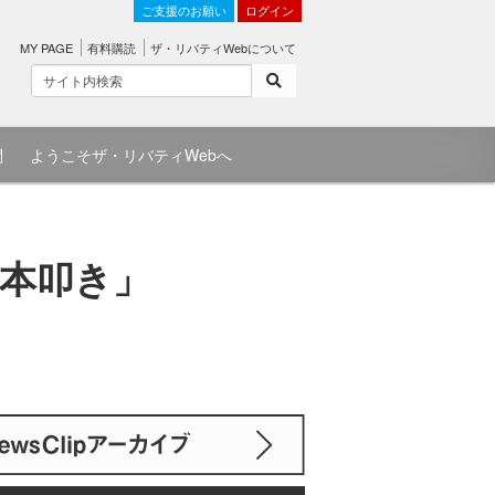
ご支援のお願い
ログイン
MY PAGE
有料購読
ザ・リバティWebについて
問
ようこそザ・リバティWebへ
本叩き」