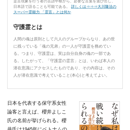
霊言現象を行う者の言語中枢から、必要な言葉を選び出し、
日本語で語ることも可能である。
詳しくは⇒⇒⇒大川隆法の
スーパー霊能力 「霊言」とは何か
守護霊とは
人間の魂は原則として六人のグループからなり、あの世
に残っている「魂の兄弟」の一人が守護霊を務めてい
る。つまり、守護霊は、実は自分自身の魂の一部であ
る。したがって、「守護霊の霊言」とは、いわば本人の
潜在意識にアクセスしたものであり、その内容は、その
人が潜在意識で考えていること(本心)と考えてよい。
日本を代表する保守系女性
論客と言えば、櫻井よしこ
氏の名前が挙げられる。櫻
井氏は1945年にベトナムの