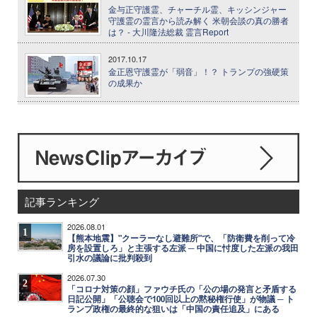
金与正守護霊、チャーチル霊、キッシンジャー
守護霊の霊言から読み解く 米朝会談の真の勝者
は？ - 大川隆法総裁 霊言Report
2017.10.17
金正恩守護霊が「弱音」！？ トランプの強硬策
の成果か
記事ランキング
2026.08.01
1
【熊本地震】"クーラーなし避難所"で、「防衛費を削って冷
房を設置しろ」と主張する左派 ─ 中国に忖度した左派の我田
引水の議論に批判殺到
2026.07.30
2
「コロナ対策の顔」ファウチ氏の「公の場の発言と矛盾する
日記公開」「公聴会で100回以上の黙秘権行使」が物議 ─ ト
ランプ政権の最終的な狙いは「中国の責任追及」にある