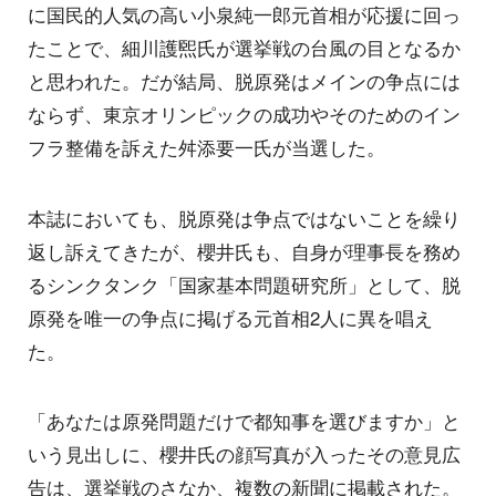
に国民的人気の高い小泉純一郎元首相が応援に回っ
たことで、細川護煕氏が選挙戦の台風の目となるか
と思われた。だが結局、脱原発はメインの争点には
ならず、東京オリンピックの成功やそのためのイン
フラ整備を訴えた舛添要一氏が当選した。
本誌においても、脱原発は争点ではないことを繰り
返し訴えてきたが、櫻井氏も、自身が理事長を務め
るシンクタンク「国家基本問題研究所」として、脱
原発を唯一の争点に掲げる元首相2人に異を唱え
た。
「あなたは原発問題だけで都知事を選びますか」と
いう見出しに、櫻井氏の顔写真が入ったその意見広
告は、選挙戦のさなか、複数の新聞に掲載された。