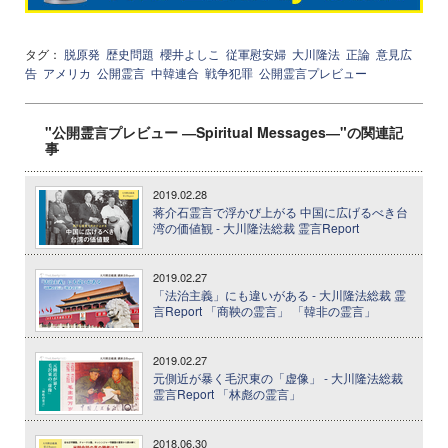
タグ：
脱原発
歴史問題
櫻井よしこ
従軍慰安婦
大川隆法
正論
意見広
告
アメリカ
公開霊言
中韓連合
戦争犯罪
公開霊言プレビュー
"公開霊言プレビュー ―Spiritual Messages―"の関連記
事
2019.02.28
蒋介石霊言で浮かび上がる 中国に広げるべき台
湾の価値観 - 大川隆法総裁 霊言Report
2019.02.27
「法治主義」にも違いがある - 大川隆法総裁 霊
言Report 「商鞅の霊言」 「韓非の霊言」
2019.02.27
元側近が暴く毛沢東の「虚像」 - 大川隆法総裁
霊言Report 「林彪の霊言」
2018.06.30