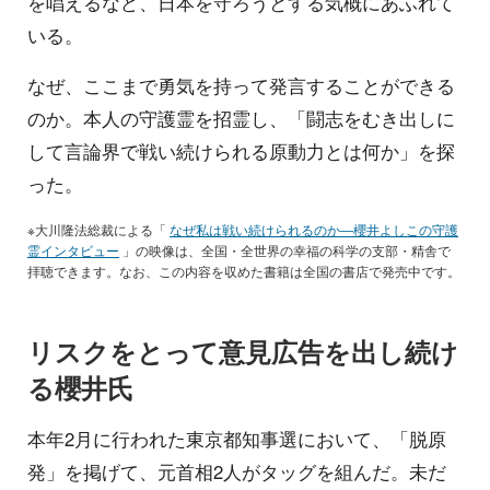
を唱えるなど、日本を守ろうとする気概にあふれて
いる。
なぜ、ここまで勇気を持って発言することができる
のか。本人の守護霊を招霊し、「闘志をむき出しに
して言論界で戦い続けられる原動力とは何か」を探
った。
※大川隆法総裁による「
なぜ私は戦い続けられるのか―櫻井よしこの守護
霊インタビュー
」の映像は、全国・全世界の幸福の科学の支部・精舎で
拝聴できます。なお、この内容を収めた書籍は全国の書店で発売中です。
リスクをとって意見広告を出し続け
る櫻井氏
本年2月に行われた東京都知事選において、「脱原
発」を掲げて、元首相2人がタッグを組んだ。未だ