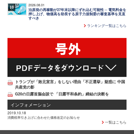
2026.08.01
10
泊原発の再稼動が27年末以降にずれ込む可能性 ─ 電気料金を
押し上げ、物価高を助長する原子力規制委の審査基準を見直
すべき
ランキング一覧はこちら
トランプが「敗北宣言」をしない理由「不正選挙」疑惑に 中国
共産党の影
G20の日露首脳会談で 「日露平和条約」締結の決断を
インフォメーション
2019.10.18
消費税率引き上げに合わせた価格改定のお知らせ
一覧はこちら