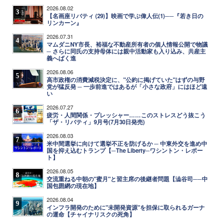
2026.08.02
3
【名画座リバティ (29)】映画で学ぶ偉人伝(1)──『若き日の
リンカーン』
2026.07.31
4
マムダニNY市長、裕福な不動産所有者の個人情報公開で物議
─ さらに同氏の支持母体には親中活動家も入り込み、共産主
義へばく進
2026.08.06
5
高市政権の消費減税決定に、"公約に掲げていた"はずの与野
党が猛反発 ─ 一歩前進ではあるが「小さな政府」にはほど遠
い
2026.07.27
6
疲労・人間関係・プレッシャー……このストレスどう抜こう
「ザ・リバティ」9月号(7月30日発売)
2026.08.03
7
米中間選挙に向けて選挙不正を防げるか ─ 中東外交を進め中
国を抑え込むトランプ【─The Liberty─ワシントン・レポー
ト】
2026.08.05
8
交流重ねる中朝の"蜜月"と習主席の後継者問題【澁谷司──中
国包囲網の現在地】
2026.08.04
9
インフラ開発のために"未開発資源"を担保に取られるガーナ
の運命【チャイナリスクの死角】