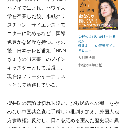
ハノイで生まれ、ハワイ大
学を卒業した後、米紙クリ
スチャン・サイエンス・モ
ニターに勤めるなど、国際
なぜ私は戦い続けられる
のか
色豊かな経歴を持つ。その
櫻井よしこの守護霊イン
後、日本テレビ番組「NNN
タビュー
大川隆法著
きょうの出来事」のメイン
幸福の科学出版
キャスターとして活躍し、
現在はフリージャーナリス
トとして活躍している。
櫻井氏の言論は切れ味鋭い。少数民族への弾圧をや
めない中国共産党に手厳しい批判を加え、外国人地
方参政権に反対し、日本を貶める歪んだ歴史観に異