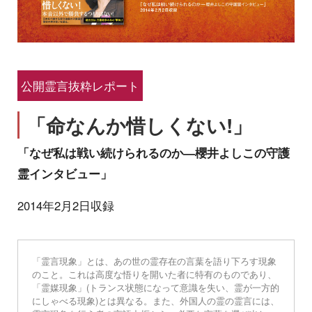
公開霊言抜粋レポート
「命なんか惜しくない!」
「なぜ私は戦い続けられるのか―櫻井よしこの守護
霊インタビュー」
2014年2月2日収録
「霊言現象」とは、あの世の霊存在の言葉を語り下ろす現象
のこと。これは高度な悟りを開いた者に特有のものであり、
「霊媒現象」(トランス状態になって意識を失い、霊が一方的
にしゃべる現象)とは異なる。また、外国人の霊の霊言には、