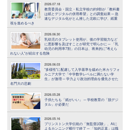
2026.07.18
教育委員会・国立・私立学校の約9割が「教科書
は紙とデジタルの併用希望」との調査結果 ─ 急
速なデジタル化がとん挫した北欧に学び、紙重
視を進めるべき
2026.06.30
乳幼児のタブレット使用が、後の学習能力など
に悪影響を及ぼすことが研究で明らかに ─ 「乳
幼児の利用率7割」の日本は、将来的に"考えら
れない人"が続出する危険
2026.06.03
"多様性"に配慮して入学基準を緩めた米カリフォ
ルニア大学で「中学数学レベルに満たない学
生」が激増 ─ 学力より政治的理由を優先させた
名門大の悲劇
2026.05.28
子供たちも「紙がいい」 ─ 学校教育の「脱デジ
タル」が必要だ
2026.05.16
プリンストン大学伝統の「無監督試験」、AIに
よるカンニング横行で終了 ─ 「知的正直」は職