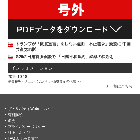
トランプが「敗北宣言」をしない理由「不正選挙」疑惑に 中国
共産党の影
G20の日露首脳会談で 「日露平和条約」締結の決断を
インフォメーション
2019.10.18
消費税率引き上げに合わせた価格改定のお知らせ
一覧はこちら
ザ・リバティWebについて
有料購読
退会
プライバシーポリシー
訂正・おわび
FAQ よくある質問