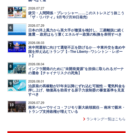
2026.07.27
5
疲労・人間関係・プレッシャー……このストレスどう抜こう
「ザ・リバティ」9月号(7月30日発売)
2026.07.29
6
日本の洋上風力から英大手が撤退を検討し、三菱離脱に続く
激震 ─ 政府はもう潔くエネルギー政策の転換を表明すべき
2026.08.03
7
米中間選挙に向けて選挙不正を防げるか ─ 中東外交を進め中
国を抑え込むトランプ【─The Liberty─ワシントン・レポー
ト】
2026.08.04
8
インフラ開発のために"未開発資源"を担保に取られるガーナ
の運命【チャイナリスクの死角】
2026.08.01
9
泊原発の再稼動が27年末以降にずれ込む可能性 ─ 電気料金を
押し上げ、物価高を助長する原子力規制委の審査基準を見直
すべき
2026.07.29
10
南米ペルーでケイコ・フジモリ新大統領就任 ─ 南米で親米・
トランプ支持政権が増えている
ランキング一覧はこちら