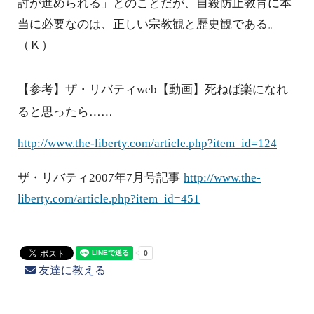
討が進められる」とのことだが、自殺防止教育に本
当に必要なのは、正しい宗教観と歴史観である。
（Ｋ）
【参考】ザ・リバティ
【動画】死ねば楽になれ
web
ると思ったら……
http://www.the-liberty.com/article.php?item_id=124
ザ・リバティ
年
月号記事
2007
7
http://www.the-
liberty.com/article.php?item_id=451
友達に教える