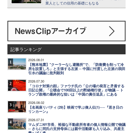
業人としての信用の基礎にもなる
記事ランキング
2026.08.01
1
【熊本地震】"クーラーなし避難所"で、「防衛費を削って冷
房を設置しろ」と主張する左派 ─ 中国に忖度した左派の我田
引水の議論に批判殺到
2026.07.30
2
「コロナ対策の顔」ファウチ氏の「公の場の発言と矛盾する
日記公開」「公聴会で100回以上の黙秘権行使」が物議 ─ ト
ランプ政権の最終的な狙いは「中国の責任追及」にある
2026.08.02
3
【名画座リバティ (29)】映画で学ぶ偉人伝(1)──『若き日の
リンカーン』
2026.07.31
4
マムダニNY市長、裕福な不動産所有者の個人情報公開で物議
─ さらに同氏の支持母体には親中活動家も入り込み、共産主
義へばく進