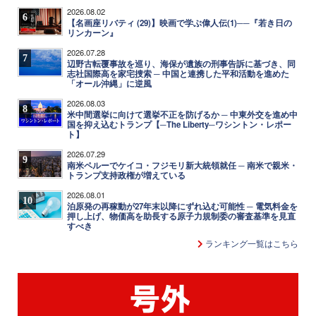
2026.08.02
6
【名画座リバティ (29)】映画で学ぶ偉人伝(1)──『若き日の
リンカーン』
2026.07.28
7
辺野古転覆事故を巡り、海保が遺族の刑事告訴に基づき、同
志社国際高を家宅捜索 ─ 中国と連携した平和活動を進めた
「オール沖縄」に逆風
2026.08.03
8
米中間選挙に向けて選挙不正を防げるか ─ 中東外交を進め中
国を抑え込むトランプ【─The Liberty─ワシントン・レポー
ト】
2026.07.29
9
南米ペルーでケイコ・フジモリ新大統領就任 ─ 南米で親米・
トランプ支持政権が増えている
2026.08.01
10
泊原発の再稼動が27年末以降にずれ込む可能性 ─ 電気料金を
押し上げ、物価高を助長する原子力規制委の審査基準を見直
すべき
ランキング一覧はこちら