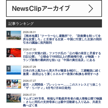
記事ランキング
2026.08.01
1
【熊本地震】"クーラーなし避難所"で、「防衛費を削って冷
房を設置しろ」と主張する左派 ─ 中国に忖度した左派の我田
引水の議論に批判殺到
2026.07.30
2
「コロナ対策の顔」ファウチ氏の「公の場の発言と矛盾する
日記公開」「公聴会で100回以上の黙秘権行使」が物議 ─ ト
ランプ政権の最終的な狙いは「中国の責任追及」にある
2026.07.29
3
日本の洋上風力から英大手が撤退を検討し、三菱離脱に続く
激震 ─ 政府はもう潔くエネルギー政策の転換を表明すべき
2026.07.27
4
疲労・人間関係・プレッシャー……このストレスどう抜こう
「ザ・リバティ」9月号(7月30日発売)
2026.07.31
5
マムダニNY市長、裕福な不動産所有者の個人情報公開で物議
─ さらに同氏の支持母体には親中活動家も入り込み、共産主
義へばく進