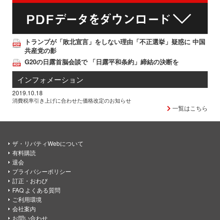
トランプが「敗北宣言」をしない理由「不正選挙」疑惑に 中国
共産党の影
G20の日露首脳会談で 「日露平和条約」締結の決断を
インフォメーション
2019.10.18
消費税率引き上げに合わせた価格改定のお知らせ
一覧はこちら
ザ・リバティWebについて
有料購読
退会
プライバシーポリシー
訂正・おわび
FAQ よくある質問
ご利用環境
会社案内
お問い合わせ