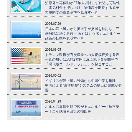
泊原発の再稼動が27年末以降にずれ込む可能性
─ 電気料金を押し上げ、物価高を助長する原子
力規制委の審査基準を見直すべき
2026.07.29
日本の洋上風力から英大手が撤退を検討し、三
菱離脱に続く激震 ─ 政府はもう潔くエネルギー
政策の転換を表明すべき
2026.06.05
トランプ政権が石炭産業への大規模投資を発表
─ 真の狙いは総額2京円に及ぶ地下資源開発で
「現代版ゴールドラッシュ」を起こすこと
2026.05.02
イギリスが洋上風力設備から中国企業を排除 ─
中国による"海洋監視"システムの輸出に警戒が必
要
2026.04.29
ホルムズ海峡封鎖で広がるエネルギー供給不安
─ 今こそ脱炭素政策の撤回を