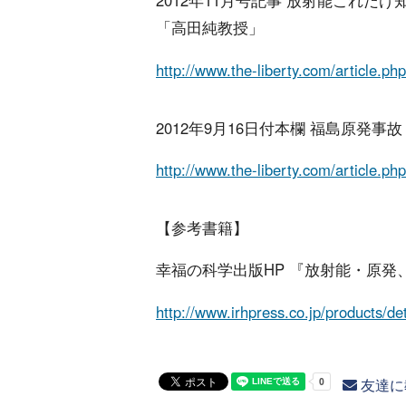
2012年11月号記事 放射能これ
「高田純教授」
http://www.the-liberty.com/article.p
2012年9月16日付本欄 福島原発
http://www.the-liberty.com/article.p
【参考書籍】
幸福の科学出版HP 『放射能・原発
http://www.irhpress.co.jp/products/d
友達に