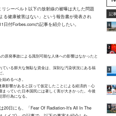
0ミリシーベルト以下の放射線の被曝は大した問題
記
よる健康被害はない」という報告書が発表され
付Forbes.comの記事を紹介したい。
1
2
、福島の原発事故による識別可能な人体への影響はなかったと
れている膨大な無駄な資金は、深刻な汚染状況にある福
3
だ。
を始めるべき。
も健康影響があると誤って仮定したことによる経済的・心
4
溜まっていた日本国民には著しく害が大きかった。今後
犯罪行為になる。
5
、「Fear Of Radiation-It's All In The
それはノイズ)」の記事で、以下の事実を紹介した。