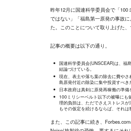
昨年12月に国連科学委員会で「10
ではない」「福島第一原発の事故に
た。このことについて取り上げた、11日
記事の概要は以下の通り。
国連科学委員会(UNSCEAR)は
結論づけている。
現在、表土や落ち葉の除去に費やさ
島原発付近の除染に集中投資すべき
日本政府は真剣に原発再稼働の準備
100ミリシーベルト以下の被曝に
理的負担は、ただでさえストレスが
もその仮定を続けるならば、それは
また、この記事に続き、Forbes.comは20日にも
Noise(放射線の恐怖―要するに