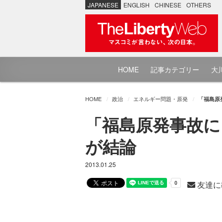
JAPANESE
ENGLISH
CHINESE
OTHERS
HOME
記事カテゴリー
大川
HOME
政治
エネルギー問題・原発
「福島原
「福島原発事故に
が結論
2013.01.25
友達に