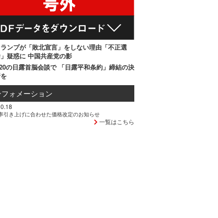
トランプが「敗北宣言」をしない理由「不正選
」疑惑に 中国共産党の影
20の日露首脳会談で 「日露平和条約」締結の決
断を
ンフォメーション
0.18
率引き上げに合わせた価格改定のお知らせ
一覧はこちら