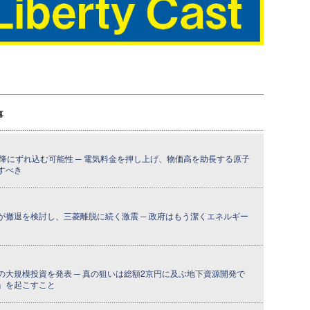
事
降にずれ込む可能性 ─ 電気料金を押し上げ、物価高を助長する原子
すべき
が撤退を検討し、三菱離脱に続く激震 ─ 政府はもう潔くエネルギー
の大規模投資を発表 ─ 真の狙いは総額2京円に及ぶ地下資源開発で
」を起こすこと