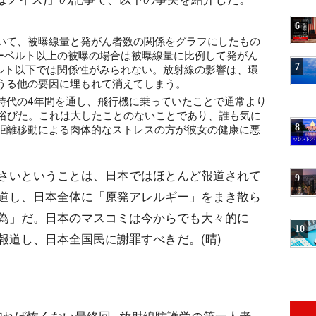
6
いて、被曝線量と発がん者数の関係をグラフにしたもの
シーベルト以上の被曝の場合は被曝線量に比例して発がん
ベルト以下では関係性がみられない。放射線の影響は、環
7
うる他の要因に埋もれて消えてしまう。
時代の4年間を通し、飛行機に乗っていたことで通常より
を浴びた。これは大したことのないことであり、誰も気に
距離移動による肉体的なストレスの方が彼女の健康に悪
8
さいということは、日本ではほとんど報道されて
9
道し、日本全体に「原発アレルギー」をまき散ら
為」だ。日本のマスコミは今からでも大々的に
10
報道し、日本全国民に謝罪すべきだ。(晴)