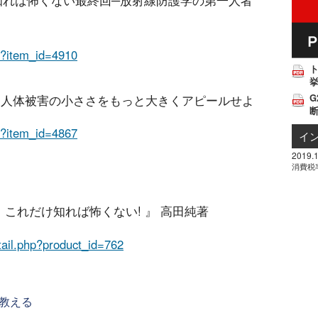
だけ知れば怖くない最終回─放射線防護学の第一人者
hp?item_id=4910
挙
G
事故 人体被害の小ささをもっと大きくアピールせよ
hp?item_id=4867
イ
2019.1
消費税
、これだけ知れば怖くない! 』 高田純著
etail.php?product_id=762
教える