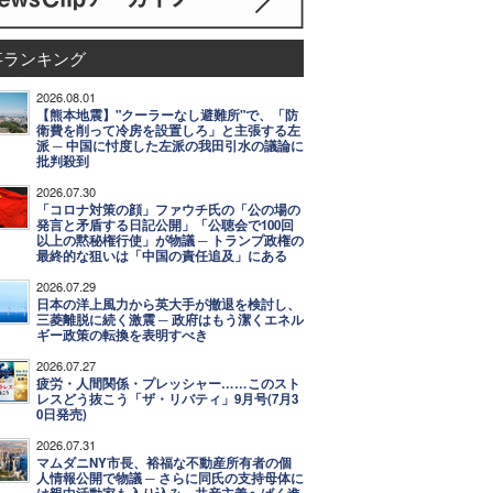
事ランキング
2026.08.01
【熊本地震】"クーラーなし避難所"で、「防
衛費を削って冷房を設置しろ」と主張する左
派 ─ 中国に忖度した左派の我田引水の議論に
批判殺到
2026.07.30
「コロナ対策の顔」ファウチ氏の「公の場の
発言と矛盾する日記公開」「公聴会で100回
以上の黙秘権行使」が物議 ─ トランプ政権の
最終的な狙いは「中国の責任追及」にある
2026.07.29
日本の洋上風力から英大手が撤退を検討し、
三菱離脱に続く激震 ─ 政府はもう潔くエネル
ギー政策の転換を表明すべき
2026.07.27
疲労・人間関係・プレッシャー……このスト
レスどう抜こう「ザ・リバティ」9月号(7月3
0日発売)
2026.07.31
マムダニNY市長、裕福な不動産所有者の個
人情報公開で物議 ─ さらに同氏の支持母体に