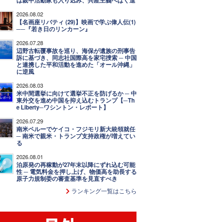
は親中活動家も入り込み、共産主義へばく進
2026.08.02
【名画座リバティ (29)】映画で学ぶ偉人伝(1)
──『若き日のリンカーン』
2026.07.28
辺野古転覆事故を巡り、海保が遺族の刑事告
訴に基づき、同志社国際高を家宅捜索 ─ 中国
と連携した平和活動を進めた「オール沖縄」
に逆風
2026.08.03
米中間選挙に向けて選挙不正を防げるか ─ 中
東外交を進め中国を抑え込むトランプ【─Th
e Liberty─ワシントン・レポート】
2026.07.29
南米ペルーでケイコ・フジモリ新大統領就任
─ 南米で親米・トランプ支持政権が増えてい
る
2026.08.01
泊原発の再稼動が27年末以降にずれ込む可能
性 ─ 電気料金を押し上げ、物価高を助長する
原子力規制委の審査基準を見直すべき
ランキング一覧はこちら