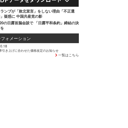
トランプが「敗北宣言」をしない理由「不正選
」疑惑に 中国共産党の影
20の日露首脳会談で 「日露平和条約」締結の決
断を
ンフォメーション
0.18
率引き上げに合わせた価格改定のお知らせ
一覧はこちら