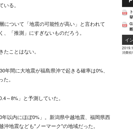
ている。
挙
断層について「地震の可能性が高い」と言われて
G
く、「推測」にすぎないものだろう。
イ
2019.1
きたことはない。
消費税
「30年間に大地震が福島県沖で起きる確率は0%、
った。
.4～8%」と予測していた。
00年以内にほぼ0%」。新潟県中越地震、福岡県西
越沖地震なども"ノーマーク"の地域だった。