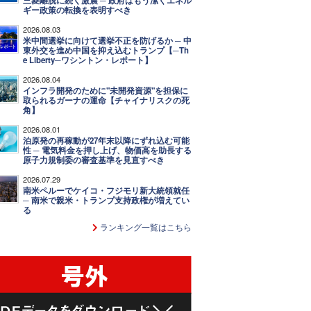
三菱離脱に続く激震 ─ 政府はもう潔くエネル
ギー政策の転換を表明すべき
2026.08.03
米中間選挙に向けて選挙不正を防げるか ─ 中
東外交を進め中国を抑え込むトランプ【─Th
e Liberty─ワシントン・レポート】
2026.08.04
インフラ開発のために"未開発資源"を担保に
取られるガーナの運命【チャイナリスクの死
角】
2026.08.01
泊原発の再稼動が27年末以降にずれ込む可能
性 ─ 電気料金を押し上げ、物価高を助長する
原子力規制委の審査基準を見直すべき
2026.07.29
南米ペルーでケイコ・フジモリ新大統領就任
─ 南米で親米・トランプ支持政権が増えてい
る
ランキング一覧はこちら