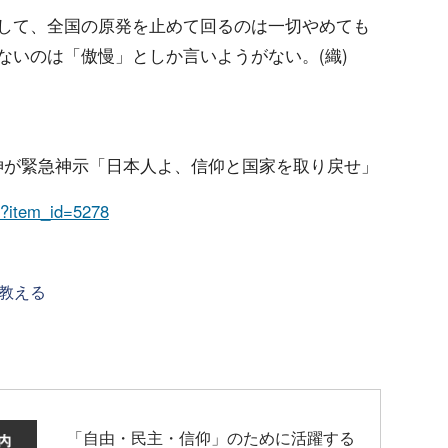
して、全国の原発を止めて回るのは一切やめても
ないのは「傲慢」としか言いようがない。(織)
天照大神が緊急神示「日本人よ、信仰と国家を取り戻せ」
hp?item_id=5278
教える
「自由・民主・信仰」のために活躍する