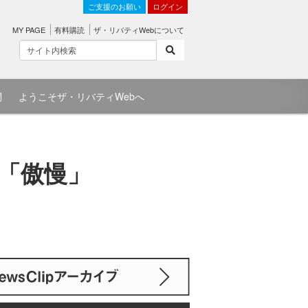
ご支援のお願い
ログイン
MY PAGE
有料購読
ザ・リバティWebについて
問
ようこそザ・リバティWebへ
「傲慢」