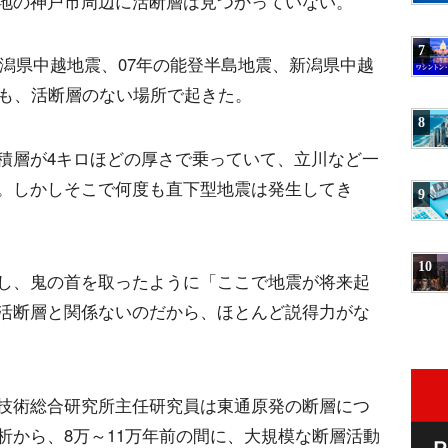
地の神戸市周辺に活断層は見つかっていない。
7
の新潟県中越地震、07年の能登半島地震、新潟県中越
震も、活断層のない場所で起きた。
8
積層が4キロほどの厚さで乗っていて、立川など一
。しかしそこで何度も直下型地震は発生してき
9
10
し、鬼の首を取ったように「ここで地震が将来起
活断層と関係ないのだから、ほとんど説得力がな
技術総合研究所主任研究員は東通原発の断層につ
析から、8万～11万年前の間に、大規模な断層活動