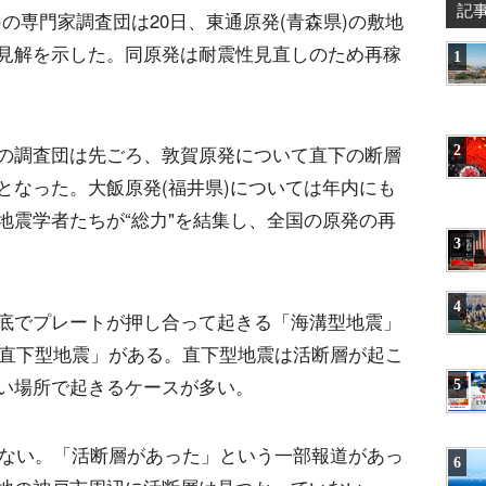
記
の専門家調査団は20日、東通原発(青森県)の敷地
見解を示した。同原発は耐震性見直しのため再稼
1
2
の調査団は先ごろ、敦賀原発について直下の断層
となった。大飯原発(福井県)については年内にも
地震学者たちが“総力"を結集し、全国の原発の再
3
4
底でプレートが押し合って起きる「海溝型地震」
「直下型地震」がある。直下型地震は活断層が起こ
い場所で起きるケースが多い。
5
係ない。「活断層があった」という一部報道があっ
6