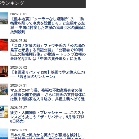
事ランキング
2026.08.01
【熊本地震】"クーラーなし避難所"で、「防
衛費を削って冷房を設置しろ」と主張する左
派 ─ 中国に忖度した左派の我田引水の議論に
批判殺到
2026.07.30
「コロナ対策の顔」ファウチ氏の「公の場の
発言と矛盾する日記公開」「公聴会で100回
以上の黙秘権行使」が物議 ─ トランプ政権の
最終的な狙いは「中国の責任追及」にある
2026.08.02
【名画座リバティ (29)】映画で学ぶ偉人伝(1)
──『若き日のリンカーン』
2026.07.31
マムダニNY市長、裕福な不動産所有者の個
人情報公開で物議 ─ さらに同氏の支持母体に
は親中活動家も入り込み、共産主義へばく進
2026.07.27
疲労・人間関係・プレッシャー……このスト
レスどう抜こう「ザ・リバティ」9月号(7月3
0日発売)
2026.07.29
日本の洋上風力から英大手が撤退を検討し、