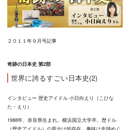
２０１１年９月号記事
奇跡の日本史 第2部
世界に誇るすごい日本史(2)
インタビュー 歴史アイドル 小日向えり（こひな
た・えり）
1988年、奈良県生まれ。横浜国立大学卒。歴ドル
（歴史アイドル）の草分け的存在。趣味は史跡めぐ