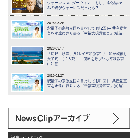
ウォーレス vs. ダーウィン ─ もし、進化論の生
みの親がウォーレスだったら？
2026.03.29
釈量子の宗教立国を目指して [第2回] ─ 共産党宣
言を永遠に葬り去る『幸福実現党宣言』(後編)
2026.03.17
「辺野古移設」反対の"平和教育"で、船が転覆し
女子高生ら2人死亡 ─ 侵略を呼び込む平和教育
に注意
2026.02.27
釈量子の宗教立国を目指して [第1回] ─ 共産党宣
言を永遠に葬り去る『幸福実現党宣言』(前編)
記事ランキング