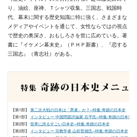
り、油絵、座禅、Ｔシャツ収集。三国志、戦国時
代、幕末に関する歴史知識に特に強く、さまざまな
メディアやイベントを通じて、女性ならではの視点
で歴史の奥深さ、おもしろさを世に広めている。著
書に『イケメン幕末史』（ＰＨＰ新書）、『恋する
三国志』（青志社）がある。
【第1部】
第二次大戦の日本は「悪者」か？─特集:奇跡の日本史
【第1部】
インタビュー 中国問題評論家 石平氏─特集:奇跡の日本史
【第2部】
世界に誇るすごい日本史─特集:奇跡の日本史
【第2部】
インタビュー 宗教学者 山折哲雄氏─特集:奇跡の日本史