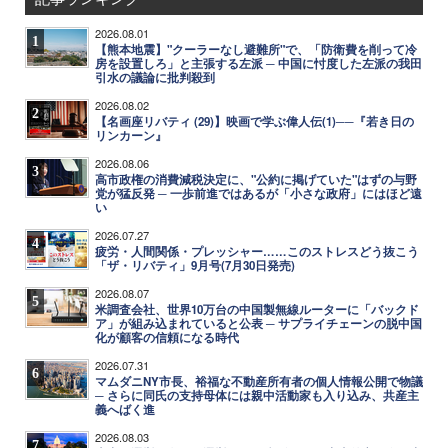
2026.08.01
1
【熊本地震】"クーラーなし避難所"で、「防衛費を削って冷
房を設置しろ」と主張する左派 ─ 中国に忖度した左派の我田
引水の議論に批判殺到
2026.08.02
2
【名画座リバティ (29)】映画で学ぶ偉人伝(1)──『若き日の
リンカーン』
2026.08.06
3
高市政権の消費減税決定に、"公約に掲げていた"はずの与野
党が猛反発 ─ 一歩前進ではあるが「小さな政府」にはほど遠
い
2026.07.27
4
疲労・人間関係・プレッシャー……このストレスどう抜こう
「ザ・リバティ」9月号(7月30日発売)
2026.08.07
5
米調査会社、世界10万台の中国製無線ルーターに「バックド
ア」が組み込まれていると公表 ─ サプライチェーンの脱中国
化が顧客の信頼になる時代
2026.07.31
6
マムダニNY市長、裕福な不動産所有者の個人情報公開で物議
─ さらに同氏の支持母体には親中活動家も入り込み、共産主
義へばく進
2026.08.03
7