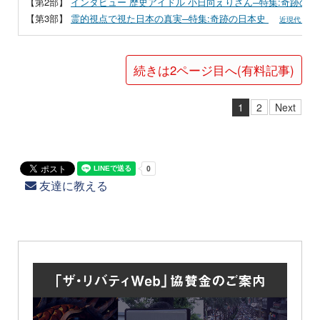
【第2部】
インタビュー 歴史アイドル 小日向えりさん─特集:奇跡の日
【第3部】
霊的視点で視た日本の真実─特集:奇跡の日本史
近現代・政
続きは2ページ目へ(有料記事)
1
2
Next
友達に教える