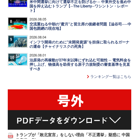
米中間選挙に向けて選挙不正を防げるか ─ 中東外交を進め中
国を抑え込むトランプ【─The Liberty─ワシントン・レポー
ト】
2026.08.05
8
交流重ねる中朝の"蜜月"と習主席の後継者問題【澁谷司──中
国包囲網の現在地】
2026.08.04
9
インフラ開発のために"未開発資源"を担保に取られるガーナ
の運命【チャイナリスクの死角】
2026.08.01
10
泊原発の再稼動が27年末以降にずれ込む可能性 ─ 電気料金を
押し上げ、物価高を助長する原子力規制委の審査基準を見直
すべき
ランキング一覧はこちら
トランプが「敗北宣言」をしない理由「不正選挙」疑惑に 中国