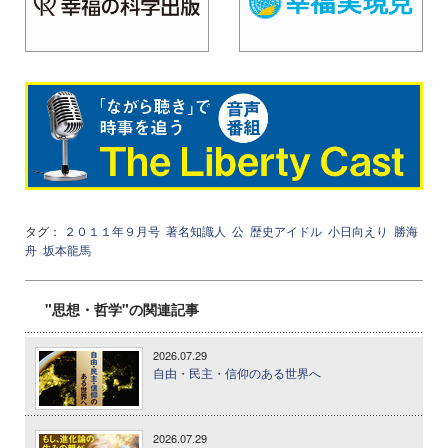
タグ：
２０１１年９月号
著名知識人
公
歴史アイドル
小日向えり
勝海
舟
坂本龍馬
"思想・哲学"の関連記事
2026.07.29
自由・民主・信仰のある世界へ
2026.07.29