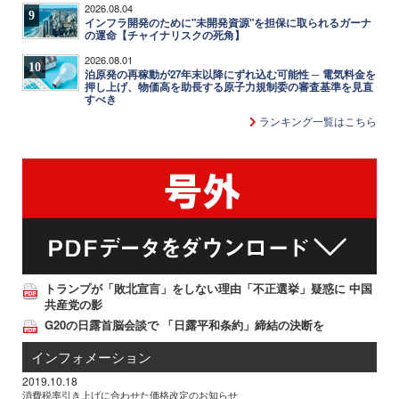
2026.08.04
9
インフラ開発のために"未開発資源"を担保に取られるガーナ
の運命【チャイナリスクの死角】
2026.08.01
10
泊原発の再稼動が27年末以降にずれ込む可能性 ─ 電気料金を
押し上げ、物価高を助長する原子力規制委の審査基準を見直
すべき
ランキング一覧はこちら
トランプが「敗北宣言」をしない理由「不正選挙」疑惑に 中国
共産党の影
G20の日露首脳会談で 「日露平和条約」締結の決断を
インフォメーション
2019.10.18
消費税率引き上げに合わせた価格改定のお知らせ