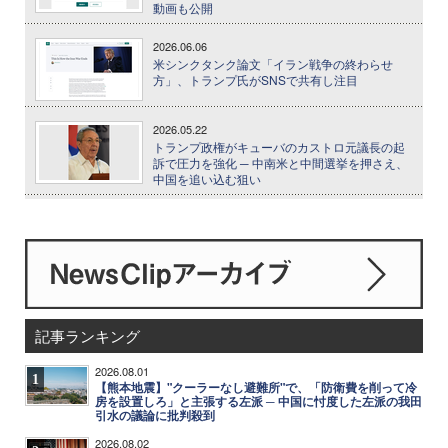
動画も公開
2026.06.06
米シンクタンク論文「イラン戦争の終わらせ
方」、トランプ氏がSNSで共有し注目
2026.05.22
トランプ政権がキューバのカストロ元議長の起
訴で圧力を強化 ─ 中南米と中間選挙を押さえ、
中国を追い込む狙い
記事ランキング
2026.08.01
1
【熊本地震】"クーラーなし避難所"で、「防衛費を削って冷
房を設置しろ」と主張する左派 ─ 中国に忖度した左派の我田
引水の議論に批判殺到
2026.08.02