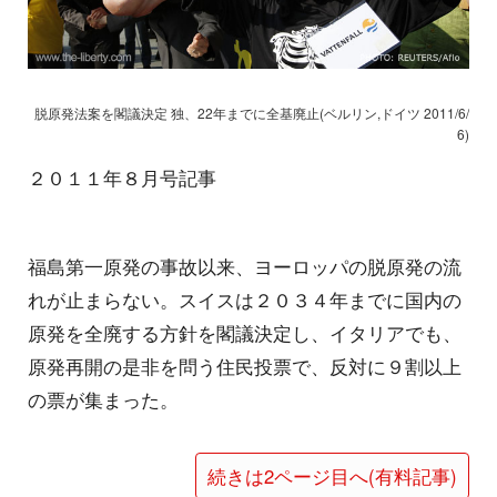
脱原発法案を閣議決定 独、22年までに全基廃止(ベルリン,ドイツ 2011/6/
6)
２０１１年８月号記事
福島第一原発の事故以来、ヨーロッパの脱原発の流
れが止まらない。スイスは２０３４年までに国内の
原発を全廃する方針を閣議決定し、イタリアでも、
原発再開の是非を問う住民投票で、反対に９割以上
の票が集まった。
続きは2ページ目へ(有料記事)