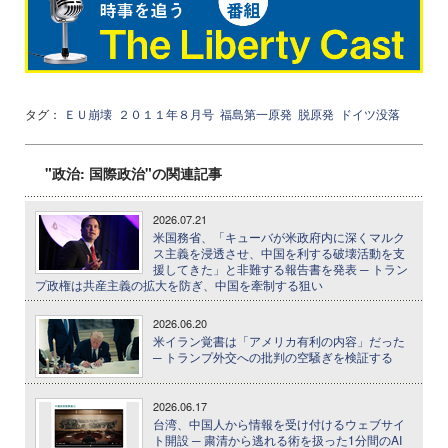
タグ：
ＥＵ崩壊
２０１１年８月号
福島第一原発
脱原発
ドイツ没落
"政治: 国際政治"の関連記事
2026.07.21
米国務省、「キューバが米政府内に深くマルク
ス主義を浸透させ、中国を利する破壊活動を支
援してきた」と非難する報告書を発表 ─ トラン
プ政権は共産主義の拡大を防ぎ、中国を牽制する狙い
2026.06.20
米イラン覚書は「アメリカ有利の内容」だった
─ トランプ外交への批判の空騒ぎを検証する
2026.06.17
台湾、中国人から情報を受け付けるウェブサイ
ト開設 ─ 粛清から逃れる術を扱った1分間のAI