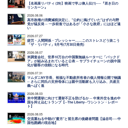
2
【名画座リバティ (29)】映画で学ぶ偉人伝(1)──『若き日の
リンカーン』
2026.08.06
3
高市政権の消費減税決定に、"公約に掲げていた"はずの与野
党が猛反発 ─ 一歩前進ではあるが「小さな政府」にはほど遠
い
2026.07.27
4
疲労・人間関係・プレッシャー……このストレスどう抜こう
「ザ・リバティ」9月号(7月30日発売)
2026.08.07
5
米調査会社、世界10万台の中国製無線ルーターに「バックド
ア」が組み込まれていると公表 ─ サプライチェーンの脱中国
化が顧客の信頼になる時代
2026.07.31
6
マムダニNY市長、裕福な不動産所有者の個人情報公開で物議
─ さらに同氏の支持母体には親中活動家も入り込み、共産主
義へばく進
2026.08.03
7
米中間選挙に向けて選挙不正を防げるか ─ 中東外交を進め中
国を抑え込むトランプ【─The Liberty─ワシントン・レポー
ト】
2026.08.05
8
交流重ねる中朝の"蜜月"と習主席の後継者問題【澁谷司──中
国包囲網の現在地】