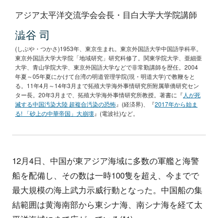
アジア太平洋交流学会会長・目白大学大学院講師
澁谷 司
(しぶや・つかさ)1953年、東京生まれ。東京外国語大学中国語学科卒。
東京外国語大学大学院「地域研究」研究科修了。関東学院大学、亜細亜
大学、青山学院大学、東京外国語大学などで非常勤講師を歴任。2004
年夏～05年夏にかけて台湾の明道管理学院(現・明道大学)で教鞭をと
る。11年4月～14年3月まで拓殖大学海外事情研究所附属華僑研究セン
ター長。20年3月まで、拓殖大学海外事情研究所教授。著書に『
人が死
滅する中国汚染大陸 超複合汚染の恐怖
』(経済界)、『
2017年から始ま
る! 「砂上の中華帝国」大崩壊
』(電波社)など。
12月4日、中国が東アジア海域に多数の軍艦と海警
船を配備し、その数は一時100隻を超え、今までで
最大規模の海上武力示威行動となった。中国船の集
結範囲は黄海南部から東シナ海、南シナ海を経て太