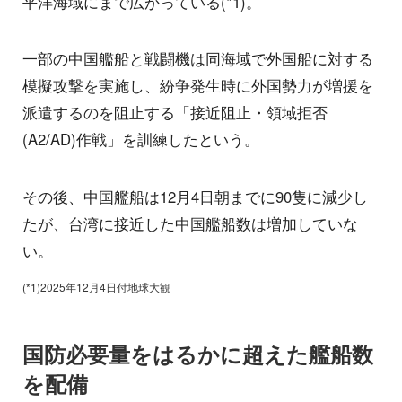
平洋海域にまで広がっている(*1)。
一部の中国艦船と戦闘機は同海域で外国船に対する
模擬攻撃を実施し、紛争発生時に外国勢力が増援を
派遣するのを阻止する「接近阻止・領域拒否
(A2/AD)作戦」を訓練したという。
その後、中国艦船は12月4日朝までに90隻に減少し
たが、台湾に接近した中国艦船数は増加していな
い。
(*1)2025年12月4日付地球大観
国防必要量をはるかに超えた艦船数
を配備