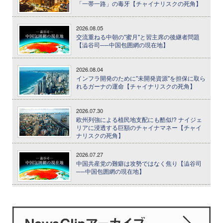
「一帯一路」の毒牙【チャイナリスクの死角】
2026.08.05
交流重ねる中朝の"蜜月"と習主席の後継者問題
【澁谷司──中国包囲網の現在地】
2026.08.04
インフラ開発のために"未開発資源"を担保に取ら
れるガーナの運命【チャイナリスクの死角】
2026.07.30
欧州列強による植民地支配にも酷似!? ナイジェ
リアに浸透する巨額のチャイナマネー【チャイ
ナリスクの死角】
2026.07.27
中国共産党の難癖は攻勢ではなく焦り【澁谷司
──中国包囲網の現在地】