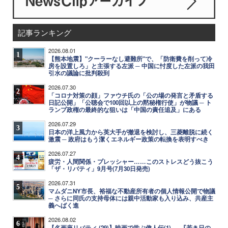
記事ランキング
2026.08.01
1
【熊本地震】"クーラーなし避難所"で、「防衛費を削って冷
房を設置しろ」と主張する左派 ─ 中国に忖度した左派の我田
引水の議論に批判殺到
2026.07.30
2
「コロナ対策の顔」ファウチ氏の「公の場の発言と矛盾する
日記公開」「公聴会で100回以上の黙秘権行使」が物議 ─ ト
ランプ政権の最終的な狙いは「中国の責任追及」にある
2026.07.29
3
日本の洋上風力から英大手が撤退を検討し、三菱離脱に続く
激震 ─ 政府はもう潔くエネルギー政策の転換を表明すべき
2026.07.27
4
疲労・人間関係・プレッシャー……このストレスどう抜こう
「ザ・リバティ」9月号(7月30日発売)
2026.07.31
5
マムダニNY市長、裕福な不動産所有者の個人情報公開で物議
─ さらに同氏の支持母体には親中活動家も入り込み、共産主
義へばく進
2026.08.02
6
【名画座リバティ (29)】映画で学ぶ偉人伝(1)──『若き日の