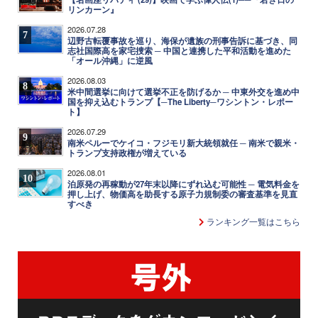
リンカーン』
2026.07.28
7
辺野古転覆事故を巡り、海保が遺族の刑事告訴に基づき、同
志社国際高を家宅捜索 ─ 中国と連携した平和活動を進めた
「オール沖縄」に逆風
2026.08.03
8
米中間選挙に向けて選挙不正を防げるか ─ 中東外交を進め中
国を抑え込むトランプ【─The Liberty─ワシントン・レポー
ト】
2026.07.29
9
南米ペルーでケイコ・フジモリ新大統領就任 ─ 南米で親米・
トランプ支持政権が増えている
2026.08.01
10
泊原発の再稼動が27年末以降にずれ込む可能性 ─ 電気料金を
押し上げ、物価高を助長する原子力規制委の審査基準を見直
すべき
ランキング一覧はこちら