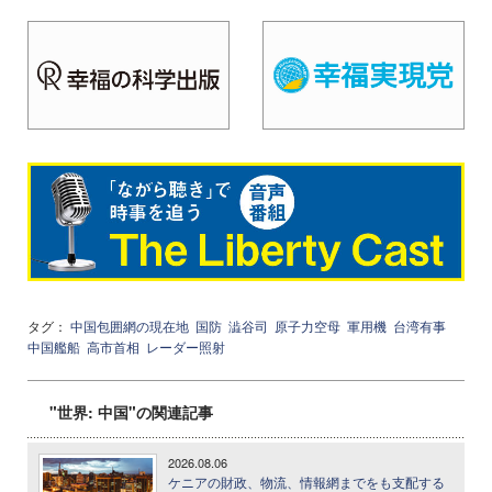
タグ：
中国包囲網の現在地
国防
澁谷司
原子力空母
軍用機
台湾有事
中国艦船
高市首相
レーダー照射
"世界: 中国"の関連記事
2026.08.06
ケニアの財政、物流、情報網までをも支配する