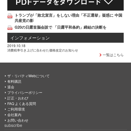
トランプが「敗北宣言」をしない理由「不正選挙」疑惑に 中国
共産党の影
G20の日露首脳会談で 「日露平和条約」締結の決断を
インフォメーション
2019.10.18
消費税率引き上げに合わせた価格改定のお知らせ
一覧はこちら
ザ・リバティWebについて
有料購読
退会
プライバシーポリシー
訂正・おわび
FAQ よくある質問
ご利用環境
会社案内
お問い合わせ
subscribe