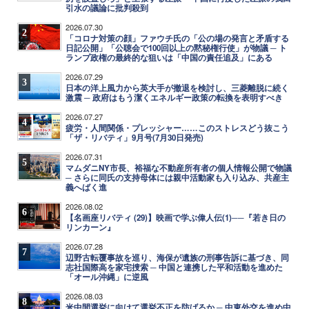
引水の議論に批判殺到
2026.07.30
2
「コロナ対策の顔」ファウチ氏の「公の場の発言と矛盾する
日記公開」「公聴会で100回以上の黙秘権行使」が物議 ─ ト
ランプ政権の最終的な狙いは「中国の責任追及」にある
2026.07.29
3
日本の洋上風力から英大手が撤退を検討し、三菱離脱に続く
激震 ─ 政府はもう潔くエネルギー政策の転換を表明すべき
2026.07.27
4
疲労・人間関係・プレッシャー……このストレスどう抜こう
「ザ・リバティ」9月号(7月30日発売)
2026.07.31
5
マムダニNY市長、裕福な不動産所有者の個人情報公開で物議
─ さらに同氏の支持母体には親中活動家も入り込み、共産主
義へばく進
2026.08.02
6
【名画座リバティ (29)】映画で学ぶ偉人伝(1)──『若き日の
リンカーン』
2026.07.28
7
辺野古転覆事故を巡り、海保が遺族の刑事告訴に基づき、同
志社国際高を家宅捜索 ─ 中国と連携した平和活動を進めた
「オール沖縄」に逆風
2026.08.03
8
米中間選挙に向けて選挙不正を防げるか ─ 中東外交を進め中