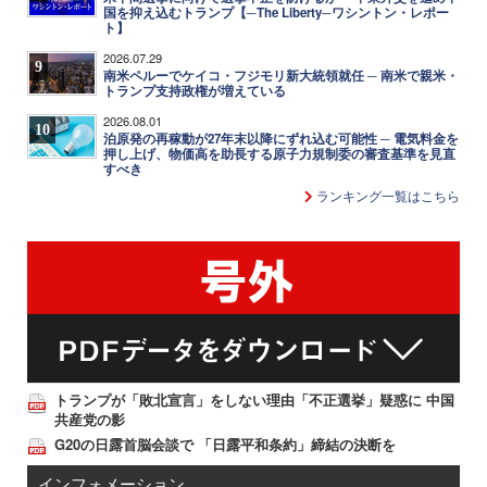
国を抑え込むトランプ【─The Liberty─ワシントン・レポー
ト】
2026.07.29
9
南米ペルーでケイコ・フジモリ新大統領就任 ─ 南米で親米・
トランプ支持政権が増えている
2026.08.01
10
泊原発の再稼動が27年末以降にずれ込む可能性 ─ 電気料金を
押し上げ、物価高を助長する原子力規制委の審査基準を見直
すべき
ランキング一覧はこちら
トランプが「敗北宣言」をしない理由「不正選挙」疑惑に 中国
共産党の影
G20の日露首脳会談で 「日露平和条約」締結の決断を
インフォメーション