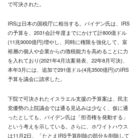
で可決された。
IRSは日本の国税庁に相当する。バイデン氏は、IRS
の予算を、2031会計年度までにかけて計800億ドル
(11兆9000億円)増やし、同時に権限を強化して、富
裕層の個人や企業からの徴税能力を高めることに力
を入れており(2021年4月法案発表、22年8月可決)、
本年3月には、追加で291億ドル(4兆3500億円)のIRS
予算を議会に請求した。
下院で可決されたイスラエル支援の予算案は、民主
党優勢の上院議会では通る見込みは少なく、仮に通
ったとしても、バイデン氏は「拒否権を発動する」
という考えを示している。さらに、ホワイトハウス
は11月2日、「たとえIRS予算削除の部分を削除して