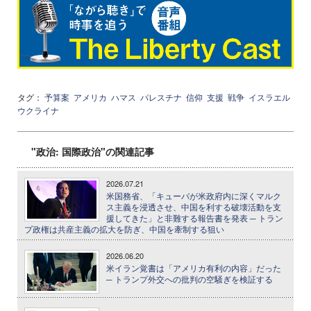
タグ：
予算案
アメリカ
ハマス
パレスチナ
信仰
支援
戦争
イスラエル
ウクライナ
"政治: 国際政治"の関連記事
2026.07.21
米国務省、「キューバが米政府内に深くマルク
ス主義を浸透させ、中国を利する破壊活動を支
援してきた」と非難する報告書を発表 ─ トラン
プ政権は共産主義の拡大を防ぎ、中国を牽制する狙い
2026.06.20
米イラン覚書は「アメリカ有利の内容」だった
─ トランプ外交への批判の空騒ぎを検証する