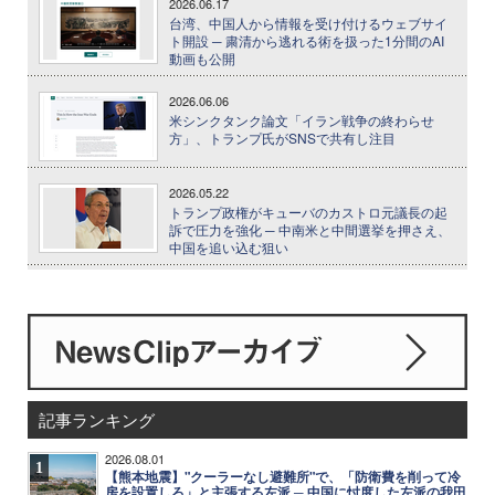
2026.06.17
台湾、中国人から情報を受け付けるウェブサイ
ト開設 ─ 粛清から逃れる術を扱った1分間のAI
動画も公開
2026.06.06
米シンクタンク論文「イラン戦争の終わらせ
方」、トランプ氏がSNSで共有し注目
2026.05.22
トランプ政権がキューバのカストロ元議長の起
訴で圧力を強化 ─ 中南米と中間選挙を押さえ、
中国を追い込む狙い
記事ランキング
2026.08.01
1
【熊本地震】"クーラーなし避難所"で、「防衛費を削って冷
房を設置しろ」と主張する左派 ─ 中国に忖度した左派の我田