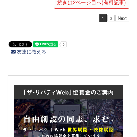
続きは2ページ目へ(有料記事)
1
2
Next
友達に教える