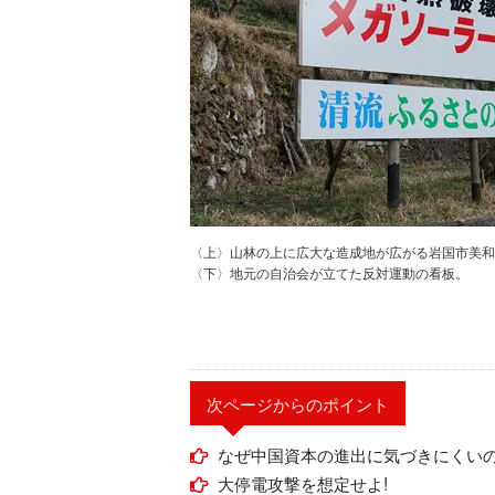
〈上〉山林の上に広大な造成地が広がる岩国市美和
〈下〉地元の自治会が立てた反対運動の看板。
次ページからのポイント
なぜ中国資本の進出に気づきにくいの
大停電攻撃を想定せよ!