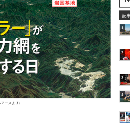
記
1
2
3
4
アースより)
5