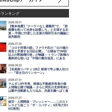
事ランキング
2026.08.01
【熊本地震】"クーラーなし避難所"で、「防
衛費を削って冷房を設置しろ」と主張する左
派 ─ 中国に忖度した左派の我田引水の議論に
批判殺到
2026.07.30
「コロナ対策の顔」ファウチ氏の「公の場の
発言と矛盾する日記公開」「公聴会で100回
以上の黙秘権行使」が物議 ─ トランプ政権の
最終的な狙いは「中国の責任追及」にある
2026.08.02
【名画座リバティ (29)】映画で学ぶ偉人伝(1)
──『若き日のリンカーン』
2026.07.31
マムダニNY市長、裕福な不動産所有者の個
人情報公開で物議 ─ さらに同氏の支持母体に
は親中活動家も入り込み、共産主義へばく進
2026.07.27
疲労・人間関係・プレッシャー……このスト
レスどう抜こう「ザ・リバティ」9月号(7月3
0日発売)