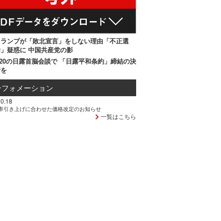
トランプが「敗北宣言」をしない理由「不正選
」疑惑に 中国共産党の影
20の日露首脳会談で 「日露平和条約」締結の決
断を
ンフォメーション
0.18
率引き上げに合わせた価格改定のお知らせ
一覧はこちら