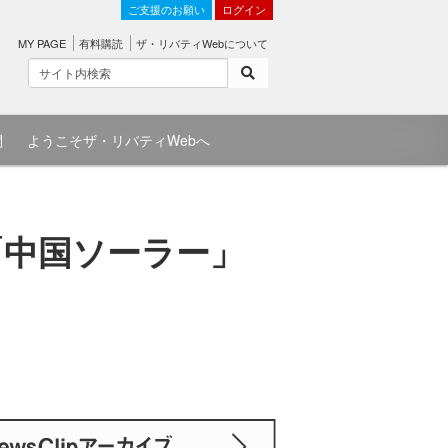
ご支援のお願い
ログイン
MY PAGE
有料購読
ザ・リバティWebについて
問
ようこそザ・リバティWebへ
「中国ソーラー」