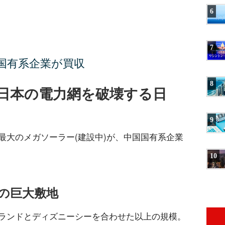
6
7
国有系企業が買収
8
日本の電力網を破壊する日
9
最大のメガソーラー(建設中)が、中国国有系企業
10
の巨大敷地
ランドとディズニーシーを合わせた以上の規模。