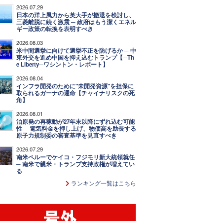
2026.07.29
日本の洋上風力から英大手が撤退を検討し、
三菱離脱に続く激震 ─ 政府はもう潔くエネル
ギー政策の転換を表明すべき
2026.08.03
米中間選挙に向けて選挙不正を防げるか ─ 中
東外交を進め中国を抑え込むトランプ【─Th
e Liberty─ワシントン・レポート】
2026.08.04
インフラ開発のために"未開発資源"を担保に
取られるガーナの運命【チャイナリスクの死
角】
2026.08.01
泊原発の再稼動が27年末以降にずれ込む可能
性 ─ 電気料金を押し上げ、物価高を助長する
原子力規制委の審査基準を見直すべき
2026.07.29
南米ペルーでケイコ・フジモリ新大統領就任
─ 南米で親米・トランプ支持政権が増えてい
る
ランキング一覧はこちら